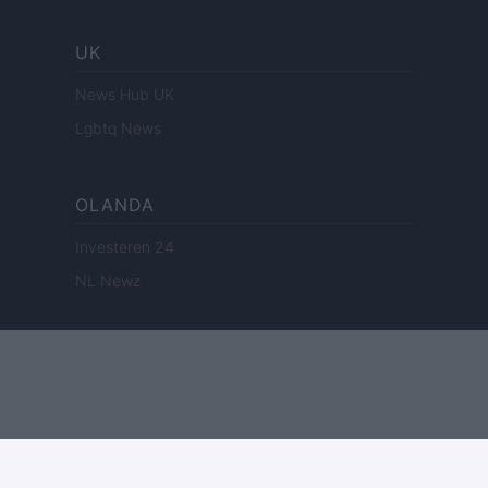
UK
News Hub UK
Lgbtq News
OLANDA
Investeren 24
NL Newz