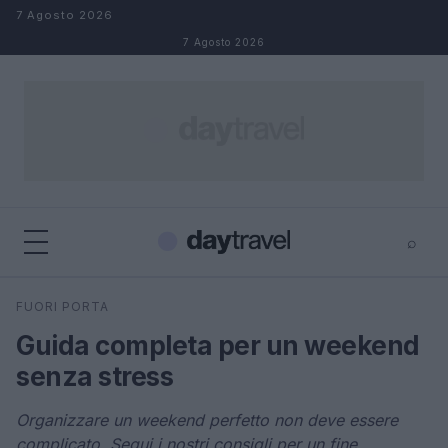
Salta al contenuto
7 Agosto 2026
7 Agosto 2026
⌕
×
⌕
FUORI PORTA
Cerca
Guida completa per un weekend
senza stress
Organizzare un weekend perfetto non deve essere
complicato. Segui i nostri consigli per un fine