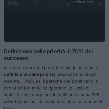
0:28 /
Ad
hub
Media
POWERED
1
/
4
1:50
BY
Definizione delle priorità: il 70% del
successo
Iniziare un weekend perfetto richiede una chiara
definizione delle priorità
. Secondo uno studio
recente, il
70%
delle persone che pianificano le
loro attività in anticipo riportano un livello di
soddisfazione maggiore. Identificare almeno
3-5
attività
principali da svolgere aiuta a mantenere il
focus.