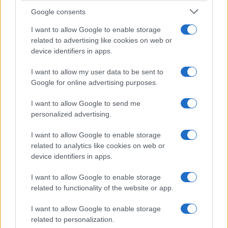
Google consents
Dalla gloria di Coppi al declino attuale: l’allarme per il
ciclismo italiano
I want to allow Google to enable storage
related to advertising like cookies on web or
Beatrice Beretta · 4 Ago 2026
device identifiers in apps.
FUORI PORTA
I want to allow my user data to be sent to
Google for online advertising purposes.
I want to allow Google to send me
personalized advertising.
I want to allow Google to enable storage
related to analytics like cookies on web or
device identifiers in apps.
I want to allow Google to enable storage
related to functionality of the website or app.
Guida ai mercatini vintage in Piemonte con
I want to allow Google to enable storage
passeggiate e street food
related to personalization.
Alessandro Tassinari · 4 Ago 2026