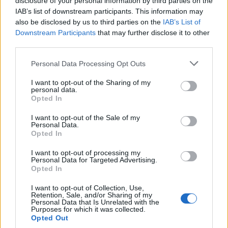
disclosure of your personal information by third parties on the
IAB’s list of downstream participants. This information may
also be disclosed by us to third parties on the
IAB’s List of
Downstream Participants
that may further disclose it to other
third parties.
Odissea e Spider-Man: i film che hanno rivoluzionato
Please note that this website/app uses one or more Google
Personal Data Processing Opt Outs
l’estate al cinema
services and may gather and store information including but
not limited to your visit or usage behaviour. You may click to
I want to opt-out of the Sharing of my
Alessandro Tassinari · 5 Ago 2026
personal data.
grant or deny consent to Google and its third-party tags to
Opted In
use your data for below specified purposes in below Google
FUORI PORTA
consent section.
I want to opt-out of the Sale of my
Personal Data.
Opted In
I want to opt-out of processing my
Personal Data for Targeted Advertising.
Opted In
I want to opt-out of Collection, Use,
Retention, Sale, and/or Sharing of my
Personal Data that Is Unrelated with the
Purposes for which it was collected.
Opted Out