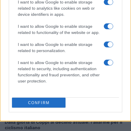
I want to allow Google to enable storage
related to analytics like cookies on web or
device identifiers in apps.
Odissea e Spider-Man: i film che hanno rivoluzionato
l’estate al cinema
I want to allow Google to enable storage
Alessandro Tassinari · 5 Ago 2026
related to functionality of the website or app.
FUORI PORTA
I want to allow Google to enable storage
related to personalization.
I want to allow Google to enable storage
related to security, including authentication
functionality and fraud prevention, and other
user protection.
CONFIRM
Dalla gloria di Coppi al declino attuale: l’allarme per il
ciclismo italiano