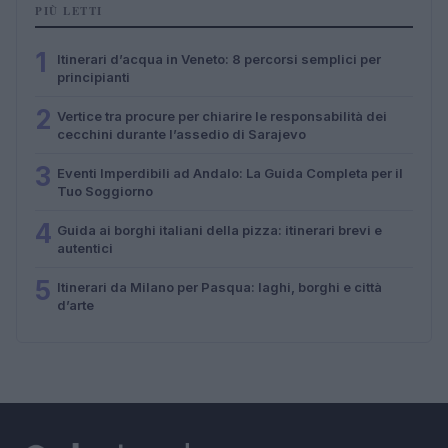
PIÙ LETTI
1
Itinerari d’acqua in Veneto: 8 percorsi semplici per
principianti
2
Vertice tra procure per chiarire le responsabilità dei
cecchini durante l’assedio di Sarajevo
3
Eventi Imperdibili ad Andalo: La Guida Completa per il
Tuo Soggiorno
4
Guida ai borghi italiani della pizza: itinerari brevi e
autentici
5
Itinerari da Milano per Pasqua: laghi, borghi e città
d’arte