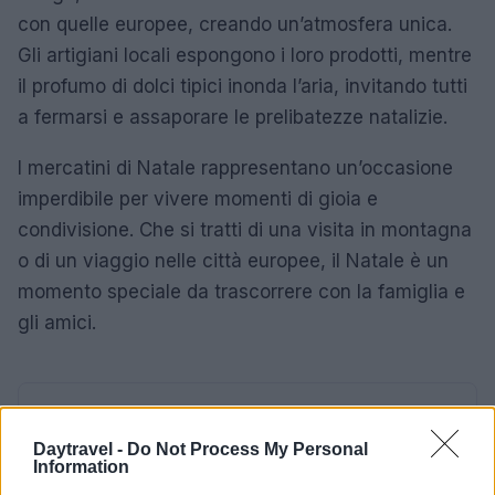
con quelle europee, creando un’atmosfera unica.
Gli artigiani locali espongono i loro prodotti, mentre
il profumo di dolci tipici inonda l’aria, invitando tutti
a fermarsi e assaporare le prelibatezze natalizie.
I mercatini di Natale rappresentano un’occasione
imperdibile per vivere momenti di gioia e
condivisione. Che si tratti di una visita in montagna
o di un viaggio nelle città europee, il Natale è un
momento speciale da trascorrere con la famiglia e
gli amici.
AUTORE
Matteo Pellegrino
Daytravel -
Do Not Process My Personal
Information
Matteo Pellegrino ha organizzato una sfilata
pop-up nei vicoli del Quartieri Spagnoli per