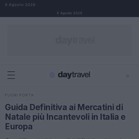
Salta al contenuto
6 Agosto 2026
6 Agosto 2026
⌕
×
⌕
FUORI PORTA
Cerca
Guida Definitiva ai Mercatini di
Natale più Incantevoli in Italia e
Europa