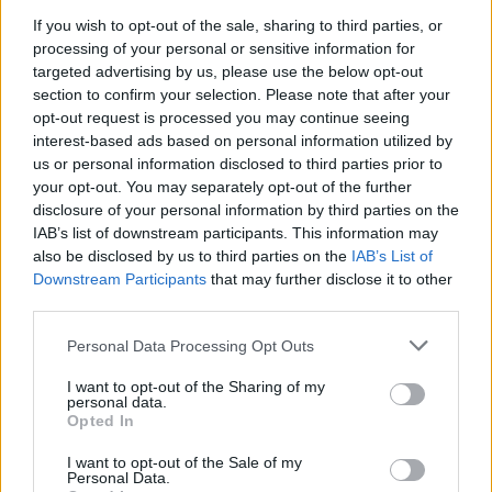
promuovere giovani designer; è editorialista
If you wish to opt-out of the sale, sharing to third parties, or
moda che cura rubriche su artigianato e
processing of your personal or sensitive information for
tendenze locali. Nato a Napoli, conserva
targeted advertising by us, please use the below opt-out
bozze di pattern e appunti presi nelle sartorie
section to confirm your selection. Please note that after your
di via Toledo.
opt-out request is processed you may continue seeing
interest-based ads based on personal information utilized by
us or personal information disclosed to third parties prior to
your opt-out. You may separately opt-out of the further
disclosure of your personal information by third parties on the
IAB’s list of downstream participants. This information may
also be disclosed by us to third parties on the
IAB’s List of
Downstream Participants
that may further disclose it to other
third parties.
Please note that this website/app uses one or more Google
Personal Data Processing Opt Outs
services and may gather and store information including but
not limited to your visit or usage behaviour. You may click to
I want to opt-out of the Sharing of my
personal data.
grant or deny consent to Google and its third-party tags to
Opted In
use your data for below specified purposes in below Google
consent section.
I want to opt-out of the Sale of my
Personal Data.