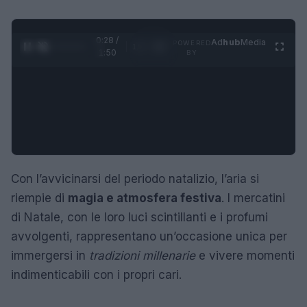
0:29 /
Ad
hub
Media
POWERED
1
/
4
1:50
BY
Con l’avvicinarsi del periodo natalizio, l’aria si
riempie di
magia e atmosfera festiva
. I mercatini
di Natale, con le loro luci scintillanti e i profumi
avvolgenti, rappresentano un’occasione unica per
immergersi in
tradizioni millenarie
e vivere momenti
indimenticabili con i propri cari.