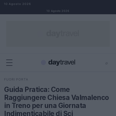
Salta al contenuto
10 Agosto 2026
10 Agosto 2026
⌕
×
⌕
FUORI PORTA
Cerca
Guida Pratica: Come
Raggiungere Chiesa Valmalenco
in Treno per una Giornata
Indimenticabile di Sci