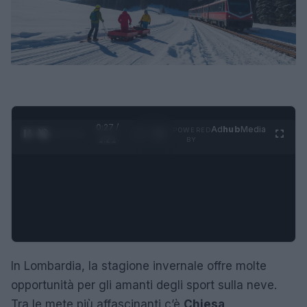
0:27 /
Ad
hub
Media
POWERED
1
/
4
1:21
BY
In Lombardia, la stagione invernale offre molte
opportunità per gli amanti degli sport sulla neve.
Tra le mete più affascinanti c’è
Chiesa