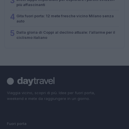
3
più affascinanti
4
Gita fuori porta: 12 mete fresche vicino Milano senza
auto
5
Dalla gloria di Coppi al declino attuale: l’allarme per il
ciclismo italiano
Viaggia vicino, scopri di più. Idee per fuori porta,
weekend e mete da raggiungere in un giorno.
SEZIONI
Fuori porta