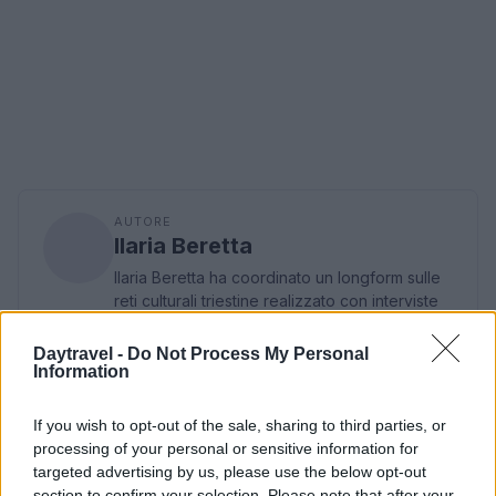
AUTORE
Ilaria Beretta
Ilaria Beretta ha coordinato un longform sulle
reti culturali triestine realizzato con interviste
al Teatro Romano, difendendo una linea
editoriale approfondita per le feature. Capo
Daytravel -
Do Not Process My Personal
desk feature, conserva una serie di lettere
Information
d'archivio legate a Trieste come dettaglio
personale.
If you wish to opt-out of the sale, sharing to third parties, or
processing of your personal or sensitive information for
targeted advertising by us, please use the below opt-out
section to confirm your selection. Please note that after your