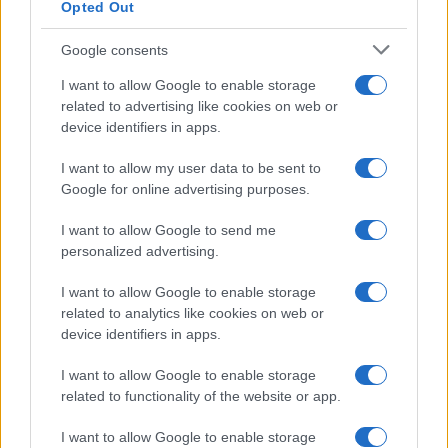
Opted Out
Google consents
I want to allow Google to enable storage
related to advertising like cookies on web or
device identifiers in apps.
I want to allow my user data to be sent to
Odissea e Spider-Man: i film che hanno rivoluzionato
Google for online advertising purposes.
l’estate al cinema
Alessandro Tassinari · 5 Ago 2026
I want to allow Google to send me
personalized advertising.
FUORI PORTA
I want to allow Google to enable storage
related to analytics like cookies on web or
device identifiers in apps.
I want to allow Google to enable storage
related to functionality of the website or app.
I want to allow Google to enable storage