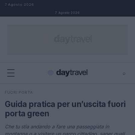
Salta al contenuto
7 Agosto 2026
7 Agosto 2026
⌕
×
⌕
FUORI PORTA
Cerca
Guida pratica per un’uscita fuori
porta green
Che tu stia andando a fare una passeggiata in
montagna o a visitare un parco cittadino, saper quali