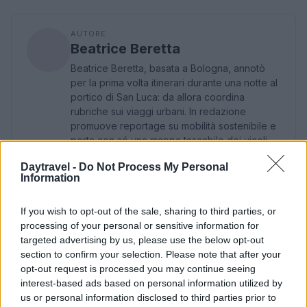
AUTORE
Beatrice Beretta
Beatrice Beretta, basata a Bologna, annotò
per la prima volta itinerari durante una notte al
portico di San Luca: da allora coordina
rubriche sui viaggi urbani. In redazione
promuove reportage su mobilità sostenibile e
porta con sé una mappa tascabile dei vicoli
bolognesi come talismano professionale.
Daytravel -
Do Not Process My Personal
Information
If you wish to opt-out of the sale, sharing to third parties, or
processing of your personal or sensitive information for
targeted advertising by us, please use the below opt-out
section to confirm your selection. Please note that after your
opt-out request is processed you may continue seeing
interest-based ads based on personal information utilized by
us or personal information disclosed to third parties prior to