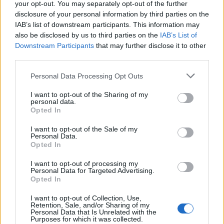
your opt-out. You may separately opt-out of the further
disclosure of your personal information by third parties on the
IAB’s list of downstream participants. This information may
also be disclosed by us to third parties on the
IAB’s List of
Downstream Participants
that may further disclose it to other
third parties.
Please note that this website/app uses one or more Google
Personal Data Processing Opt Outs
services and may gather and store information including but
not limited to your visit or usage behaviour. You may click to
I want to opt-out of the Sharing of my
personal data.
grant or deny consent to Google and its third-party tags to
Opted In
use your data for below specified purposes in below Google
consent section.
I want to opt-out of the Sale of my
Personal Data.
Continua a leggere
Opted In
I want to opt-out of processing my
Personal Data for Targeted Advertising.
FUORI PORTA
Opted In
I want to opt-out of Collection, Use,
Retention, Sale, and/or Sharing of my
Personal Data that Is Unrelated with the
Purposes for which it was collected.