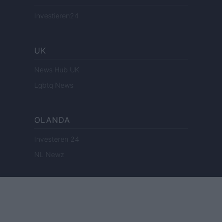
Investieren24
UK
News Hub UK
Lgbtq News
OLANDA
Investeren 24
NL Newz