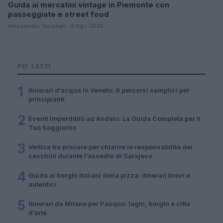
Guida ai mercatini vintage in Piemonte con
passeggiate e street food
Alessandro Tassinari · 4 Ago 2026
PIÙ LETTI
1
Itinerari d’acqua in Veneto: 8 percorsi semplici per
principianti
2
Eventi Imperdibili ad Andalo: La Guida Completa per il
Tuo Soggiorno
3
Vertice tra procure per chiarire le responsabilità dei
cecchini durante l’assedio di Sarajevo
4
Guida ai borghi italiani della pizza: itinerari brevi e
autentici
5
Itinerari da Milano per Pasqua: laghi, borghi e città
d’arte