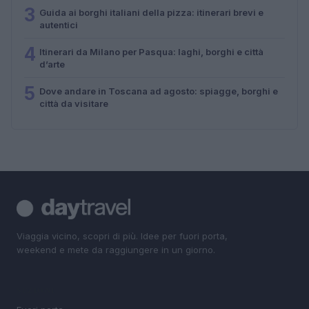
3
Guida ai borghi italiani della pizza: itinerari brevi e
autentici
4
Itinerari da Milano per Pasqua: laghi, borghi e città
d’arte
5
Dove andare in Toscana ad agosto: spiagge, borghi e
città da visitare
Viaggia vicino, scopri di più. Idee per fuori porta,
weekend e mete da raggiungere in un giorno.
SEZIONI