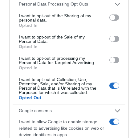
Please note that this website/app uses one or more Google
Continua a leggere
Personal Data Processing Opt Outs
services and may gather and store information including but
not limited to your visit or usage behaviour. You may click to
I want to opt-out of the Sharing of my
personal data.
FUORI PORTA
grant or deny consent to Google and its third-party tags to
Opted In
use your data for below specified purposes in below Google
consent section.
I want to opt-out of the Sale of my
Personal Data.
Opted In
I want to opt-out of processing my
Personal Data for Targeted Advertising.
Opted In
I want to opt-out of Collection, Use,
Retention, Sale, and/or Sharing of my
Personal Data that Is Unrelated with the
Purposes for which it was collected.
Opted Out
Odissea e Spider-Man: i film che hanno rivoluzionato
Google consents
l’estate al cinema
Alessandro Tassinari · 5 Ago 2026
I want to allow Google to enable storage
related to advertising like cookies on web or
FUORI PORTA
device identifiers in apps.