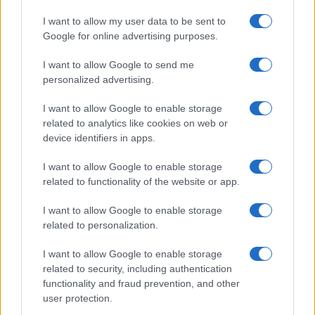
I want to allow my user data to be sent to
Google for online advertising purposes.
I want to allow Google to send me
personalized advertising.
I want to allow Google to enable storage
related to analytics like cookies on web or
device identifiers in apps.
I want to allow Google to enable storage
related to functionality of the website or app.
Dalla gloria di Coppi al declino attuale: l’allarme per il
ciclismo italiano
I want to allow Google to enable storage
Beatrice Beretta · 4 Ago 2026
related to personalization.
FUORI PORTA
I want to allow Google to enable storage
related to security, including authentication
functionality and fraud prevention, and other
user protection.