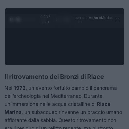
0:29 /
Ad
hub
Media
POWERED
1
/
4
1:20
BY
Il ritrovamento dei Bronzi di Riace
Nel
1972
, un evento fortuito cambiò il panorama
dell’archeologia nel Mediterraneo. Durante
un’immersione nelle acque cristalline di
Riace
Marina
, un subacqueo rinvenne un braccio umano
affiorante dalla sabbia. Questo ritrovamento non
era il residuo di un relitto recente, ma piuttosto