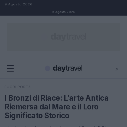
Salta al contenuto
9 Agosto 2026
9 Agosto 2026
⌕
×
⌕
FUORI PORTA
Cerca
I Bronzi di Riace: L’arte Antica
Riemersa dal Mare e il Loro
Significato Storico