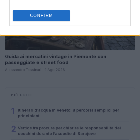
CONFIRM
Guida ai mercatini vintage in Piemonte con
passeggiate e street food
Alessandro Tassinari · 4 Ago 2026
PIÙ LETTI
1
Itinerari d’acqua in Veneto: 8 percorsi semplici per
principianti
2
Vertice tra procure per chiarire le responsabilità dei
cecchini durante l’assedio di Sarajevo