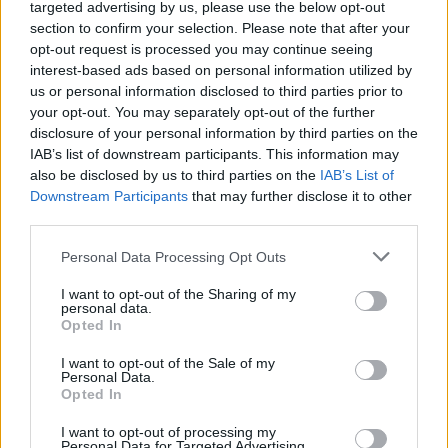
targeted advertising by us, please use the below opt-out
section to confirm your selection. Please note that after your
Continua a leggere
opt-out request is processed you may continue seeing
interest-based ads based on personal information utilized by
us or personal information disclosed to third parties prior to
FUORI PORTA
your opt-out. You may separately opt-out of the further
disclosure of your personal information by third parties on the
IAB’s list of downstream participants. This information may
also be disclosed by us to third parties on the
IAB’s List of
Downstream Participants
that may further disclose it to other
third parties.
Please note that this website/app uses one or more Google
Personal Data Processing Opt Outs
services and may gather and store information including but
not limited to your visit or usage behaviour. You may click to
I want to opt-out of the Sharing of my
personal data.
grant or deny consent to Google and its third-party tags to
Opted In
use your data for below specified purposes in below Google
consent section.
I want to opt-out of the Sale of my
Personal Data.
Odissea e Spider-Man: i film che hanno rivoluzionato
Opted In
l’estate al cinema
Alessandro Tassinari · 5 Ago 2026
I want to opt-out of processing my
Personal Data for Targeted Advertising.