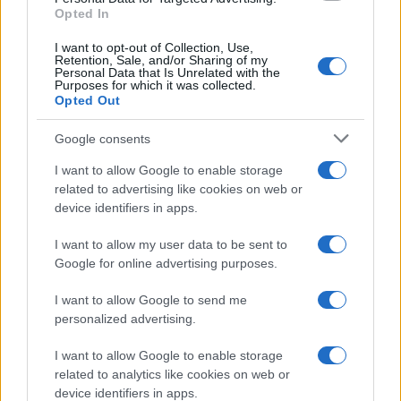
Opted In
FUORI PORTA
I want to opt-out of Collection, Use,
Retention, Sale, and/or Sharing of my
Personal Data that Is Unrelated with the
Purposes for which it was collected.
Opted Out
Google consents
I want to allow Google to enable storage
related to advertising like cookies on web or
device identifiers in apps.
I want to allow my user data to be sent to
Google for online advertising purposes.
Dalla gloria di Coppi al declino attuale: l’allarme per il
ciclismo italiano
I want to allow Google to send me
Beatrice Beretta · 4 Ago 2026
personalized advertising.
FUORI PORTA
I want to allow Google to enable storage
related to analytics like cookies on web or
device identifiers in apps.