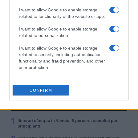
I want to allow Google to enable storage
related to functionality of the website or app.
I want to allow Google to enable storage
related to personalization.
I want to allow Google to enable storage
related to security, including authentication
functionality and fraud prevention, and other
Guida ai mercatini vintage in Piemonte con
user protection.
passeggiate e street food
Alessandro Tassinari · 4 Ago 2026
CONFIRM
PIÙ LETTI
1
Itinerari d’acqua in Veneto: 8 percorsi semplici per
principianti
Vertice tra procure per chiarire le responsabilità dei