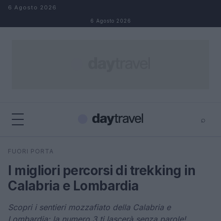
Salta al contenuto
6 Agosto 2026
6 Agosto 2026
⌕
×
⌕
FUORI PORTA
Cerca
I migliori percorsi di trekking in
Calabria e Lombardia
Scopri i sentieri mozzafiato della Calabria e
Lombardia: la numero 3 ti lascerà senza parole!