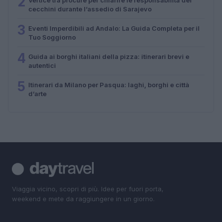
2
cecchini durante l’assedio di Sarajevo
3
Eventi Imperdibili ad Andalo: La Guida Completa per il
Tuo Soggiorno
4
Guida ai borghi italiani della pizza: itinerari brevi e
autentici
5
Itinerari da Milano per Pasqua: laghi, borghi e città
d’arte
Viaggia vicino, scopri di più. Idee per fuori porta,
weekend e mete da raggiungere in un giorno.