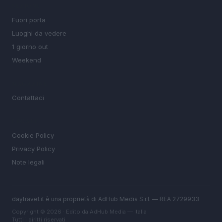
SEZIONI
Fuori porta
Luoghi da vedere
1 giorno out
Weekend
MAGAZINE
Contattaci
LEGALE
Cookie Policy
Privacy Policy
Note legali
daytravel.it è una proprietà di AdHub Media S.r.l. — REA 2729933
Copyright © 2026 · Edito da AdHub Media — Italia
Tutti i diritti riservati