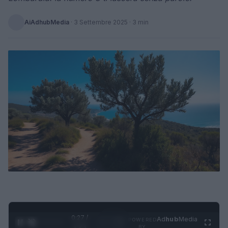
AiAdhubMedia
·
3 Settembre 2025
· 3 min
0:28 /
Ad
hub
Media
POWERED
1
/
4
1:23
BY