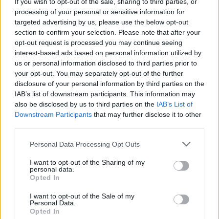
If you wish to opt-out of the sale, sharing to third parties, or
di 35-55 euro al giorno a persona, per vivere un
processing of your personal or sensitive information for
Natale originale e ricco di sorprese.
targeted advertising by us, please use the below opt-out
section to confirm your selection. Please note that after your
La scelta di una meta italiana o di un’avventura in
opt-out request is processed you may continue seeing
interest-based ads based on personal information utilized by
una capitale europea offre molteplici opportunità
us or personal information disclosed to third parties prior to
per vivere un
Natale
indimenticabile, senza
your opt-out. You may separately opt-out of the further
compromettere il budget. È fondamentale
disclosure of your personal information by third parties on the
IAB’s list of downstream participants. This information may
selezionare la destinazione più adatta e prepararsi
also be disclosed by us to third parties on the
IAB’s List of
a vivere un’esperienza natalizia unica e
Downstream Participants
that may further disclose it to other
memorabile.
third parties.
Please note that this website/app uses one or more Google
Personal Data Processing Opt Outs
services and may gather and store information including but
not limited to your visit or usage behaviour. You may click to
I want to opt-out of the Sharing of my
AUTORE
personal data.
Francesca Spadaro
grant or deny consent to Google and its third-party tags to
Opted In
use your data for below specified purposes in below Google
Francesca Spadaro ha ricostruito una catena
consent section.
I want to opt-out of the Sale of my
di investimenti veronese partendo dai bilanci
Personal Data.
depositati alla Camera di Commercio; è
Opted In