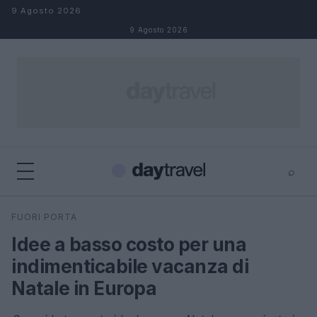
Salta al contenuto
9 Agosto 2026
9 Agosto 2026
⌕
×
⌕
FUORI PORTA
Cerca
Idee a basso costo per una
indimenticabile vacanza di
Natale in Europa