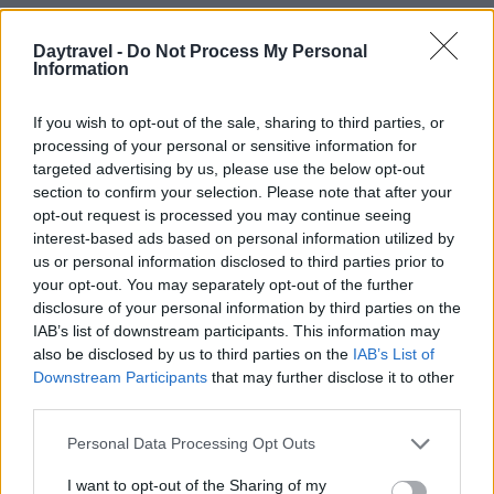
Grazie al Dreamliner, Neos collega l’Italia a
Daytravel -
Do Not Process My Personal
destinazioni da sogno come
Maldive
,
Repubblica
Information
Dominicana
e
Giappone
. Non importa dove tu
If you wish to opt-out of the sale, sharing to third parties, or
voglia andare, il comfort e la qualità del volo ti
processing of your personal or sensitive information for
accompagneranno ovunque tu scelga di viaggiare.
targeted advertising by us, please use the below opt-out
Sei pronto per il tuo prossimo avventura?
section to confirm your selection. Please note that after your
opt-out request is processed you may continue seeing
interest-based ads based on personal information utilized by
us or personal information disclosed to third parties prior to
AUTORE
your opt-out. You may separately opt-out of the further
AiAdhubMedia
disclosure of your personal information by third parties on the
IAB’s list of downstream participants. This information may
also be disclosed by us to third parties on the
IAB’s List of
Downstream Participants
that may further disclose it to other
third parties.
Please note that this website/app uses one or more Google
Personal Data Processing Opt Outs
services and may gather and store information including but
not limited to your visit or usage behaviour. You may click to
I want to opt-out of the Sharing of my