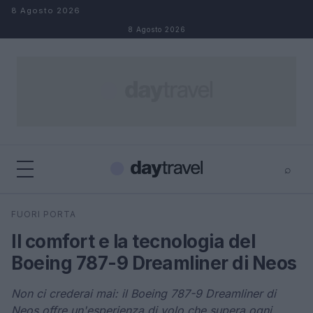
Salta al contenuto
8 Agosto 2026
8 Agosto 2026
⌕
×
⌕
FUORI PORTA
Cerca
Il comfort e la tecnologia del
Boeing 787-9 Dreamliner di Neos
Non ci crederai mai: il Boeing 787-9 Dreamliner di
Neos offre un'esperienza di volo che supera ogni