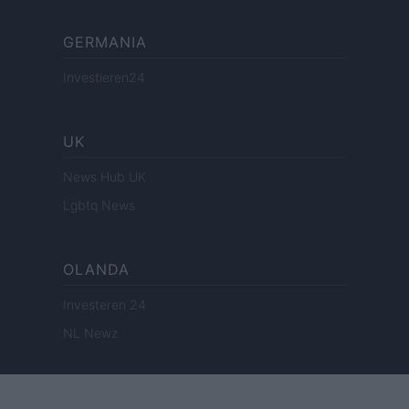
GERMANIA
Investieren24
UK
News Hub UK
Lgbtq News
OLANDA
Investeren 24
NL Newz