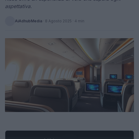
aspettativa.
AiAdhubMedia
·
8 Agosto 2025
· 4 min