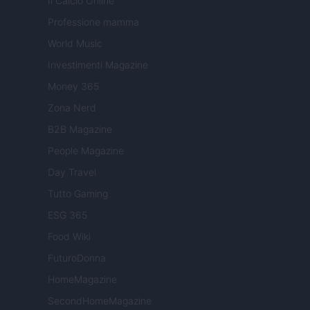
Il Calcio Online
Professione mamma
World Music
Investimenti Magazine
Money 365
Zona Nerd
B2B Magazine
People Magazine
Day Travel
Tutto Gaming
ESG 365
Food Wiki
FuturoDonna
HomeMagazine
SecondHomeMagazine