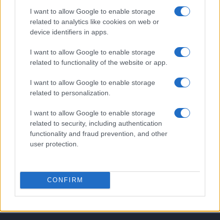
I want to allow Google to enable storage
PIÙ LETTI
related to analytics like cookies on web or
device identifiers in apps.
1
Itinerari d’acqua in Veneto: 8 percorsi semplici per
I want to allow Google to enable storage
principianti
related to functionality of the website or app.
2
Vertice tra procure per chiarire le responsabilità dei
cecchini durante l’assedio di Sarajevo
I want to allow Google to enable storage
related to personalization.
3
Eventi Imperdibili ad Andalo: La Guida Completa per il
Tuo Soggiorno
I want to allow Google to enable storage
related to security, including authentication
4
Guida ai borghi italiani della pizza: itinerari brevi e
functionality and fraud prevention, and other
autentici
user protection.
5
Itinerari da Milano per Pasqua: laghi, borghi e città
d’arte
CONFIRM