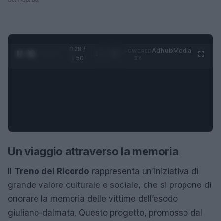
0:28 /
Ad
hub
Media
POWERED
1
/
4
1:50
BY
Un viaggio attraverso la memoria
Il
Treno del Ricordo
rappresenta un’iniziativa di
grande valore culturale e sociale, che si propone di
onorare la memoria delle vittime dell’esodo
giuliano-dalmata. Questo progetto, promosso dal