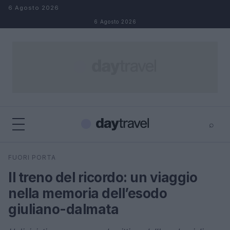
Salta al contenuto
6 Agosto 2026
6 Agosto 2026
⌕
×
⌕
FUORI PORTA
Cerca
Il treno del ricordo: un viaggio
nella memoria dell’esodo
giuliano-dalmata