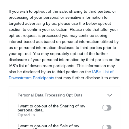
If you wish to opt-out of the sale, sharing to third parties, or
processing of your personal or sensitive information for
targeted advertising by us, please use the below opt-out
Odissea e Spider-Man: i film che hanno rivoluzionato
l’estate al cinema
section to confirm your selection. Please note that after your
opt-out request is processed you may continue seeing
Alessandro Tassinari · 5 Ago 2026
interest-based ads based on personal information utilized by
us or personal information disclosed to third parties prior to
FUORI PORTA
your opt-out. You may separately opt-out of the further
disclosure of your personal information by third parties on the
IAB’s list of downstream participants. This information may
also be disclosed by us to third parties on the
IAB’s List of
Downstream Participants
that may further disclose it to other
third parties.
Please note that this website/app uses one or more Google
Personal Data Processing Opt Outs
services and may gather and store information including but
not limited to your visit or usage behaviour. You may click to
I want to opt-out of the Sharing of my
personal data.
grant or deny consent to Google and its third-party tags to
Opted In
use your data for below specified purposes in below Google
consent section.
I want to opt-out of the Sale of my