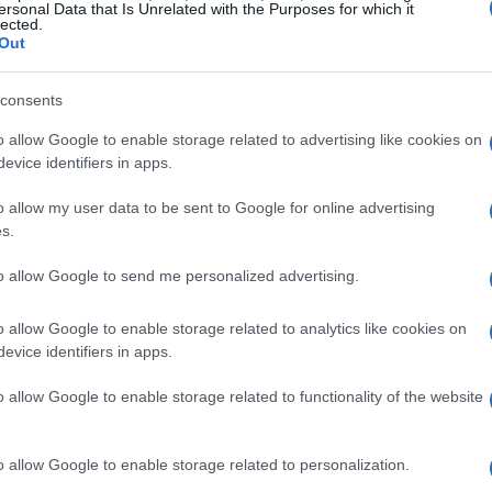
ersonal Data that Is Unrelated with the Purposes for which it
lected.
Out
consents
pia come tre macro-aree. Il
nord storico
o allow Google to enable storage related to advertising like cookies on
ESCO e gli altopiani; il
nord-est
unisce geologia
evice identifiers in apps.
ancalia e del Tigray; il
sud
custodisce culture
rtizione aiuta a scegliere l’itinerario in base al
o allow my user data to be sent to Google for online advertising
s.
aggio: chi predilige storia e chiese sceglierà il
nterà verso la Dancalia, chi vuole immersione
to allow Google to send me personalized advertising.
o allow Google to enable storage related to analytics like cookies on
evice identifiers in apps.
o allow Google to enable storage related to functionality of the website
Abeba
,
Bahir Dar
,
Lalibela
,
Gondar
e le
seo Nazionale
conserva reperti fondamentali;
o allow Google to enable storage related to personalization.
a e alle cascate del Nilo Azzurro; Lalibela