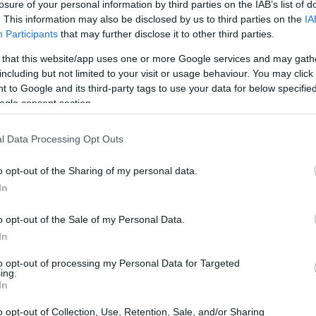
losure of your personal information by third parties on the IAB’s list of
. This information may also be disclosed by us to third parties on the
IA
Participants
that may further disclose it to other third parties.
 that this website/app uses one or more Google services and may gath
including but not limited to your visit or usage behaviour. You may click 
 to Google and its third-party tags to use your data for below specifi
ogle consent section.
l Data Processing Opt Outs
o opt-out of the Sharing of my personal data.
In
ti storici, pellegrinaggi o avventure in
o opt-out of the Sale of my Personal Data.
oncentrazioni di fauna selvatica. Le
In
Axum alle chiese monolitiche di
Lalibela
, dalle
to opt-out of processing my Personal Data for Targeted
aggi della
Valle dell’Omo
. Addis Abeba resta il
ing.
In
molti itinerari iniziano o transitano qui per voli
o opt-out of Collection, Use, Retention, Sale, and/or Sharing