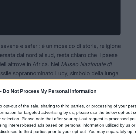
savane e safari: è un mosaico di storia, religione
rsata dal nord al sud, resta chiaro che il paese
li altrove in Africa. Nel
Museo Nazionale di
ssile soprannominato Lucy, simbolo della lunga
ato scientifico convive con tradizioni religiose
 -
Do Not Process My Personal Information
to opt-out of the sale, sharing to third parties, or processing of your per
formation for targeted advertising by us, please use the below opt-out s
r selection. Please note that after your opt-out request is processed y
eing interest-based ads based on personal information utilized by us or
disclosed to third parties prior to your opt-out. You may separately opt-