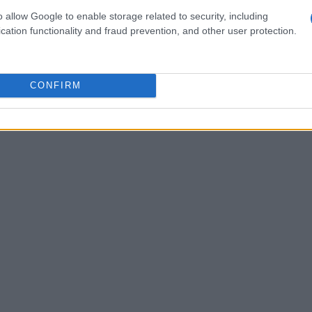
ccia, capolavori dell’architettura religiosa.
o allow Google to enable storage related to security, including
cation functionality and fraud prevention, and other user protection.
l complesso del Fasil Ghebbi e il Timkat anima la
 panorami alpini con avvistamenti di babbuini
CONFIRM