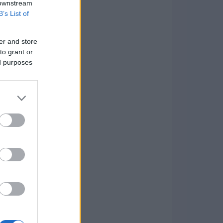
 downstream
B’s List of
er and store
to grant or
ed purposes