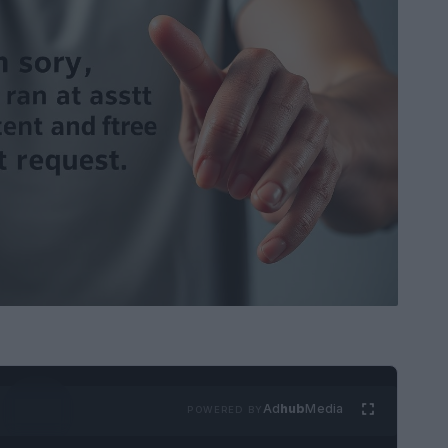
Ad
hub
Media
POWERED BY