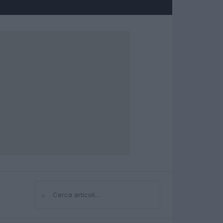
⌕
Cerca