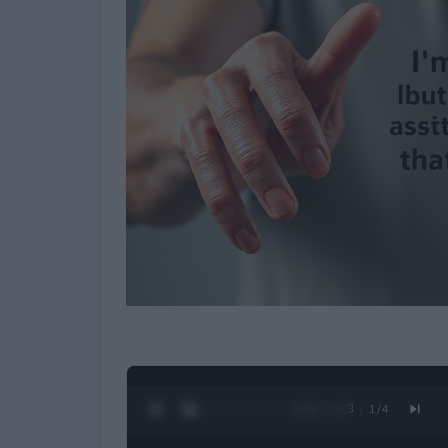
0:27 / 1:23
1
/
4