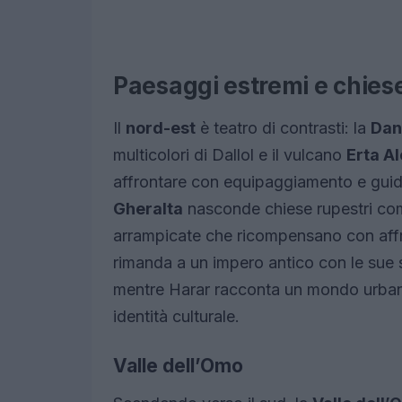
Paesaggi estremi e chies
Il
nord-est
è teatro di contrasti: la
Dan
multicolori di Dallol e il vulcano
Erta Al
affrontare con equipaggiamento e guida l
Gheralta
nasconde chiese rupestri c
arrampicate che ricompensano con affr
rimanda a un impero antico con le sue s
mentre Harar racconta un mondo urbano
identità culturale.
Valle dell’Omo