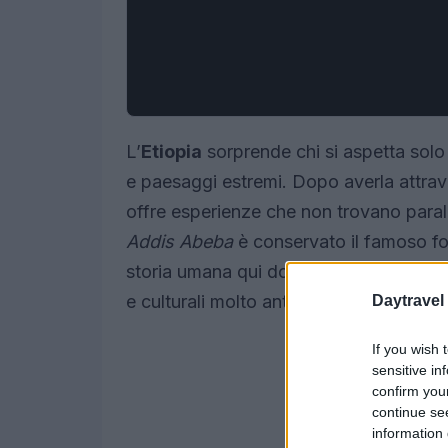
L’
Etiopia
sorprende chi si aspetta solo 
e paesaggi estremi. Dopo averla attrave
offre esperienze che non trovano paralle
Addis Abeba
è conservato il famoso fo
storia umana qui documentata; questo d
e culturali molto antiche.
Daytravel
If you wish 
sensitive in
confirm you
continue se
information 