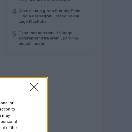
4
Dove è stata girata Sterling Point –
L’isola dei segreti: il fascino del
Lago Muskoka
5
Toscana fuori rotta: 15 luoghi
sorprendenti tra eremi, parchi e
piccoli musei
sonal or
ection to
ou may
 personal
out of the