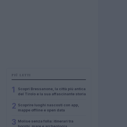
PIÙ LETTI
1
Scopri Bressanone, la città più antica
del Tirolo e la sua affascinante storia
2
Scoprire luoghi nascosti con app,
mappe offline e open data
3
Molise senza folla: itinerari tra
borghi, mare e archeologia