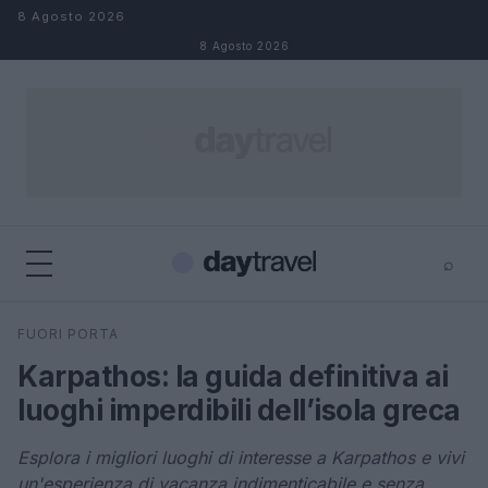
Salta al contenuto
8 Agosto 2026
8 Agosto 2026
⌕
×
⌕
FUORI PORTA
Cerca
Karpathos: la guida definitiva ai
luoghi imperdibili dell’isola greca
Esplora i migliori luoghi di interesse a Karpathos e vivi
un'esperienza di vacanza indimenticabile e senza