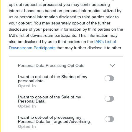
opt-out request is processed you may continue seeing
sono accessibili anche a chi ha poca esperienza
interest-based ads based on personal information utilized by
escursionistica. Raggiungere la cima consente di
us or personal information disclosed to third parties prior to
osservare Karpathos da una prospettiva unica,
your opt-out. You may separately opt-out of the further
disclosure of your personal information by third parties on the
arricchendo ulteriormente la visita.
IAB’s list of downstream participants. This information may
also be disclosed by us to third parties on the
IAB’s List of
Downstream Participants
that may further disclose it to other
third parties.
AUTORE
Matteo Pellegrino
Please note that this website/app uses one or more Google
Personal Data Processing Opt Outs
services and may gather and store information including but
Matteo Pellegrino ha organizzato una sfilata
not limited to your visit or usage behaviour. You may click to
I want to opt-out of the Sharing of my
pop-up nei vicoli del Quartieri Spagnoli per
personal data.
grant or deny consent to Google and its third-party tags to
promuovere giovani designer; è editorialista
Opted In
use your data for below specified purposes in below Google
moda che cura rubriche su artigianato e
consent section.
tendenze locali. Nato a Napoli, conserva
I want to opt-out of the Sale of my
Personal Data.
bozze di pattern e appunti presi nelle sartorie
Opted In
di via Toledo.
I want to opt-out of processing my
Personal Data for Targeted Advertising.
Opted In