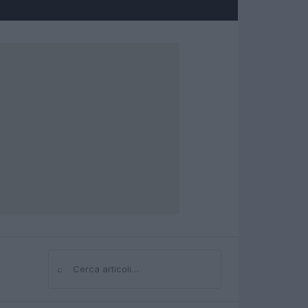
⌕
Cerca