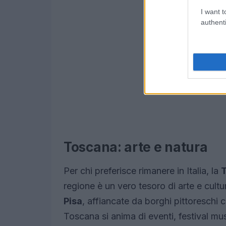
I want t
authenti
Toscana: arte e natura
Per chi preferisce rimanere in Italia, la
regione è un vero tesoro di arte e cult
Pisa
, affiancate da borghi pittoreschi
Toscana si anima di eventi, festival musi