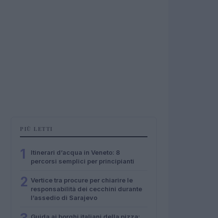
PIÙ LETTI
1
Itinerari d’acqua in Veneto: 8
percorsi semplici per principianti
2
Vertice tra procure per chiarire le
responsabilità dei cecchini durante
l’assedio di Sarajevo
Guida ai borghi italiani della pizza: