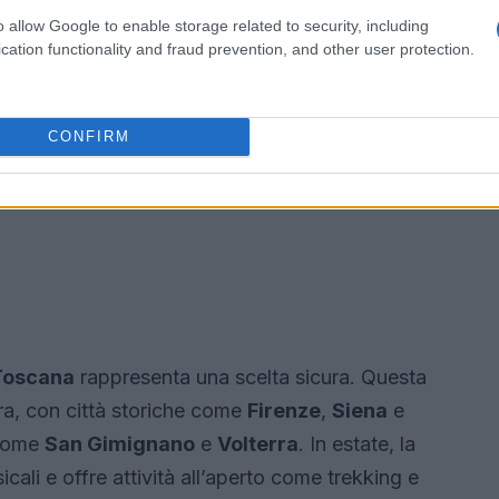
o allow Google to enable storage related to security, including
cation functionality and fraud prevention, and other user protection.
CONFIRM
Toscana
rappresenta una scelta sicura. Questa
ura, con città storiche come
Firenze
,
Siena
e
 come
San Gimignano
e
Volterra
. In estate, la
cali e offre attività all’aperto come trekking e