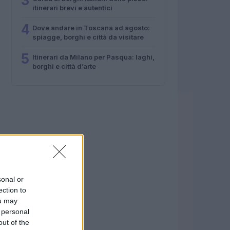
3
itinerari brevi e autentici
4
Dove andare in Toscana ad agosto:
spiagge, borghi e città da visitare
5
Itinerari da Milano per Pasqua: laghi,
borghi e città d’arte
sonal or
ection to
ou may
 personal
out of the