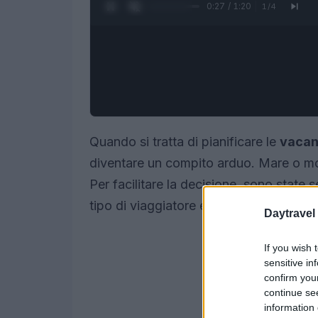
0:28 / 1:20
1
/
4
Quando si tratta di pianificare le
vacan
diventare un compito arduo. Mare o mon
Per facilitare la decisione, sono state 
tipo di viaggiatore e a ogni budget.
Daytravel
If you wish 
sensitive in
confirm you
continue se
information 