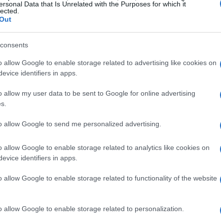
ersonal Data that Is Unrelated with the Purposes for which it
lected.
rfetta. Questo arcipelago vulcanico, situato a
Out
x e avventura. Le isole possono essere facilmente
 italiane e ognuna di esse ha una personalità
consents
o allow Google to enable storage related to advertising like cookies on
evice identifiers in apps.
o allow my user data to be sent to Google for online advertising
s.
ace, è possibile partire alla scoperta di isole
one lussureggiante, e
Stromboli
, famosa per il
to allow Google to send me personalized advertising.
narea
offrono un’atmosfera elegante, mentre
o allow Google to enable storage related to analytics like cookies on
 cerca tranquillità e natura incontaminata.
evice identifiers in apps.
o allow Google to enable storage related to functionality of the website
o allow Google to enable storage related to personalization.