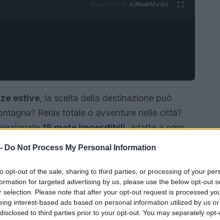
Ad
hub
Media
POWERED BY
ze estive
, la scelta della destinazione può
tagna? Relax totale o avventure nelle città?
selezionate
15 mete imperdibili
, adatte a ogni
 -
Do Not Process My Personal Information
to opt-out of the sale, sharing to third parties, or processing of your per
formation for targeted advertising by us, please use the below opt-out s
r selection. Please note that after your opt-out request is processed y
eing interest-based ads based on personal information utilized by us or
disclosed to third parties prior to your opt-out. You may separately opt-