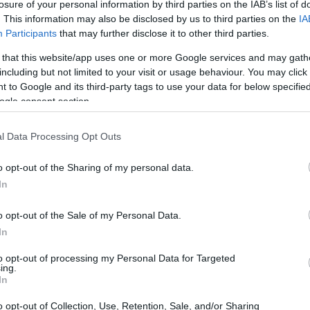
losure of your personal information by third parties on the IAB’s list of
. This information may also be disclosed by us to third parties on the
IA
Participants
that may further disclose it to other third parties.
 that this website/app uses one or more Google services and may gath
including but not limited to your visit or usage behaviour. You may click 
 to Google and its third-party tags to use your data for below specifi
ogle consent section.
l Data Processing Opt Outs
o opt-out of the Sharing of my personal data.
In
te o una grande avventura, le opzioni non
lie
alla cultura della
Toscana
, ci sono
o opt-out of the Sale of my Personal Data.
ttative di tutti.
In
to opt-out of processing my Personal Data for Targeted
ing.
aturale
In
o opt-out of Collection, Use, Retention, Sale, and/or Sharing
mare cristallino e in paesaggi affascinanti, le