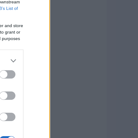
 downstream
B’s List of
er and store
to grant or
ed purposes