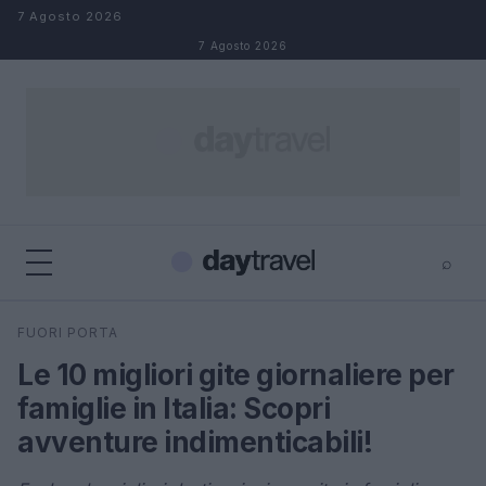
Salta al contenuto
7 Agosto 2026
7 Agosto 2026
⌕
×
⌕
FUORI PORTA
Cerca
Le 10 migliori gite giornaliere per
famiglie in Italia: Scopri
avventure indimenticabili!