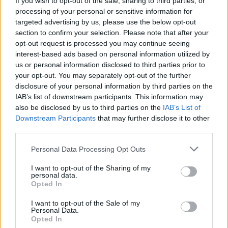
If you wish to opt-out of the sale, sharing to third parties, or
desk feature, conserva una serie di lettere
processing of your personal or sensitive information for
d'archivio legate a Trieste come dettaglio
targeted advertising by us, please use the below opt-out
personale.
section to confirm your selection. Please note that after your
opt-out request is processed you may continue seeing
interest-based ads based on personal information utilized by
us or personal information disclosed to third parties prior to
your opt-out. You may separately opt-out of the further
disclosure of your personal information by third parties on the
IAB’s list of downstream participants. This information may
also be disclosed by us to third parties on the
IAB’s List of
Downstream Participants
that may further disclose it to other
third parties.
Please note that this website/app uses one or more Google
Personal Data Processing Opt Outs
services and may gather and store information including but
not limited to your visit or usage behaviour. You may click to
I want to opt-out of the Sharing of my
personal data.
grant or deny consent to Google and its third-party tags to
Opted In
use your data for below specified purposes in below Google
consent section.
I want to opt-out of the Sale of my
Personal Data.
Opted In