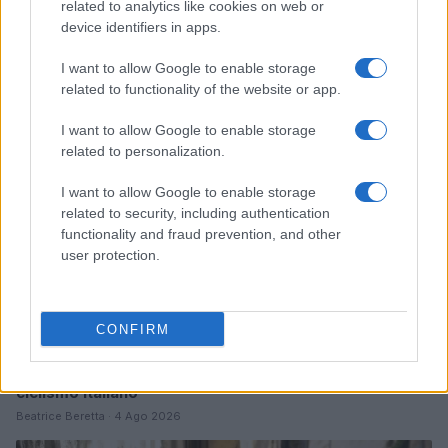
related to analytics like cookies on web or
Odissea e Spider-Man: i film che hanno rivoluzionato
l’estate al cinema
device identifiers in apps.
Alessandro Tassinari · 5 Ago 2026
I want to allow Google to enable storage
related to functionality of the website or app.
FUORI PORTA
I want to allow Google to enable storage
related to personalization.
I want to allow Google to enable storage
related to security, including authentication
functionality and fraud prevention, and other
user protection.
CONFIRM
Dalla gloria di Coppi al declino attuale: l’allarme per il
ciclismo italiano
Beatrice Beretta · 4 Ago 2026