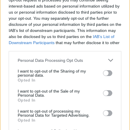
opt-out request is processed you may continue seeing
un centro storico unico. A pochi passi dalla costa,
interest-based ads based on personal information utilized by
puoi esplorare la Chiesa della Santissima
us or personal information disclosed to third parties prior to
Annunziata e goderti la natura nei laghi circostanti.
your opt-out. You may separately opt-out of the further
disclosure of your personal information by third parties on the
E per chiudere in bellezza, non perdere Ponza, la
IAB’s list of downstream participants. This information may
perla delle isole pontine. Qui, le case-grotte e la
also be disclosed by us to third parties on the
IAB’s List of
Torre Borbonica raccontano storie antiche, mentre
Downstream Participants
that may further disclose it to other
third parties.
le acque cristalline invitano a nuotare e a esplorare.
Ti sei mai chiesto quali meraviglie ti attendono in
Please note that this website/app uses one or more Google
Personal Data Processing Opt Outs
services and may gather and store information including but
queste acque turchesi?
not limited to your visit or usage behaviour. You may click to
I want to opt-out of the Sharing of my
personal data.
grant or deny consent to Google and its third-party tags to
Opted In
use your data for below specified purposes in below Google
consent section.
AUTORE
I want to opt-out of the Sale of my
Personal Data.
AiAdhubMedia
Opted In
I want to opt-out of processing my
Personal Data for Targeted Advertising.
Opted In