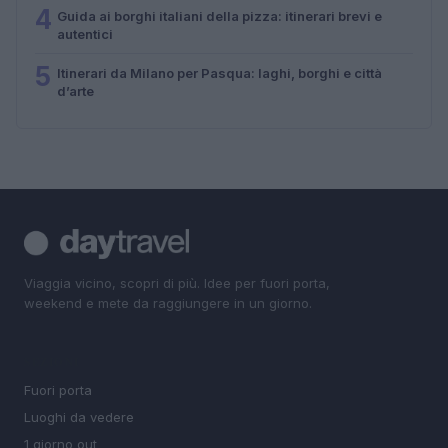
4
Guida ai borghi italiani della pizza: itinerari brevi e
autentici
5
Itinerari da Milano per Pasqua: laghi, borghi e città
d’arte
Viaggia vicino, scopri di più. Idee per fuori porta,
weekend e mete da raggiungere in un giorno.
SEZIONI
Fuori porta
Luoghi da vedere
1 giorno out