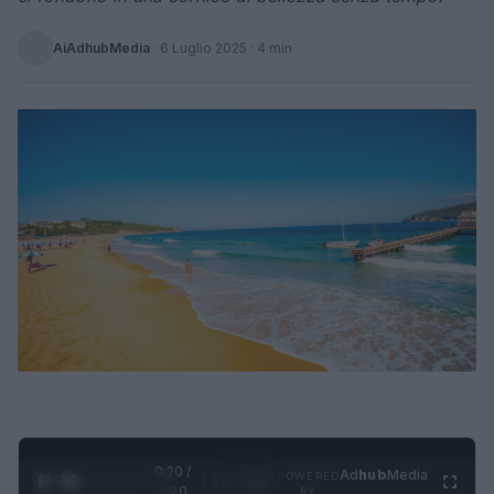
AiAdhubMedia
·
6 Luglio 2025
· 4 min
0:21 /
Ad
hub
Media
POWERED
1
/
4
1:20
BY