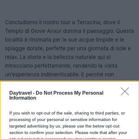
Concludiamo il nostro tour a Terracina, dove il
Tempio di Giove Anxur domina il paesaggio. Questa
località è rinomata per le sue acque limpide e le
spiagge dorate, perfette per una giornata di sole e
relax. La storia e la bellezza naturale qui si
intrecciano perfettamente, rendendo la visita
un’esperienza indimenticabile. E perché non
fermarsi a Formia, che unisce bellezze naturali e
interessanti siti storici come il Duomo di
Daytravel -
Do Not Process My Personal
Information
Sant’Erasmo e il Castellone, che raccontano storie
di un passato affascinante?
If you wish to opt-out of the sale, sharing to third parties, or
processing of your personal or sensitive information for
Non dimentichiamo Sabaudia, una delle città
targeted advertising by us, please use the below opt-out
progettate durante l’epoca fascista, che presenta
section to confirm your selection. Please note that after your