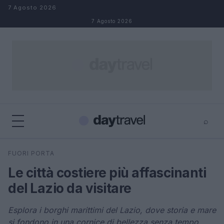
Salta al contenuto
7 Agosto 2026
7 Agosto 2026
⌕
×
⌕
FUORI PORTA
Cerca
Le città costiere più affascinanti
del Lazio da visitare
Esplora i borghi marittimi del Lazio, dove storia e mare
si fondono in una cornice di bellezza senza tempo.