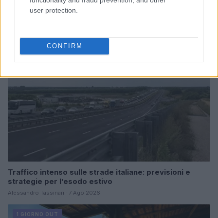
pareti rocciose
user protection.
Alessandro Tassinari · 7 Ago 2026
1 GIORNO OUT
CONFIRM
Traffico intenso sulle strade italiane: previsioni e
strategie per l’esodo estivo
Alessandro Tassinari · 7 Ago 2026
1 GIORNO OUT