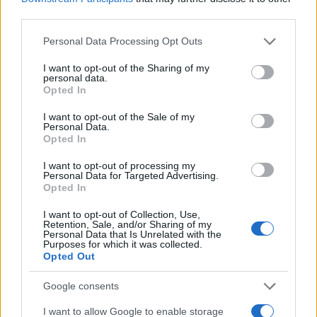
taccuino logoro con mappe disegnate a
third parties.
mano.
Please note that this website/app uses one or more Google
Personal Data Processing Opt Outs
services and may gather and store information including but
not limited to your visit or usage behaviour. You may click to
I want to opt-out of the Sharing of my
personal data.
grant or deny consent to Google and its third-party tags to
Opted In
use your data for below specified purposes in below Google
consent section.
I want to opt-out of the Sale of my
Personal Data.
Opted In
I want to opt-out of processing my
Personal Data for Targeted Advertising.
Opted In
I want to opt-out of Collection, Use,
Retention, Sale, and/or Sharing of my
Personal Data that Is Unrelated with the
Purposes for which it was collected.
Opted Out
Google consents
I want to allow Google to enable storage