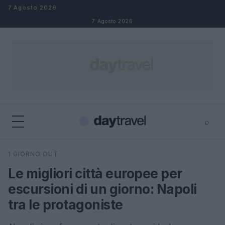
Salta al contenuto
7 Agosto 2026
7 Agosto 2026
⌕
×
⌕
1 GIORNO OUT
Cerca
Le migliori città europee per
escursioni di un giorno: Napoli
tra le protagoniste