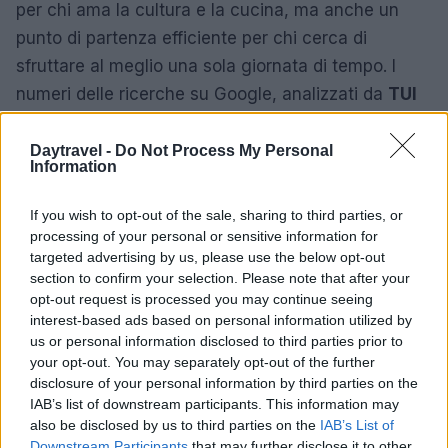
per chi ama la cultura e la cucina, ma anche un
punto di partenza efficiente per chi cerca di
sfruttare al meglio una sola giornata di tempo. I
numeri delle ricerche su Google, analizzati da
TUI
Musement
, raccontano una tendenza chiara:
sempre più viaggiatori preferiscono itinerari brevi
Daytravel -
Do Not Process My Personal
Information
ma intensi, con la libertà di passare in poche ore
dalla città al mare o alla storia antica.
If you wish to opt-out of the sale, sharing to third parties, or
processing of your personal or sensitive information for
targeted advertising by us, please use the below opt-out
section to confirm your selection. Please note that after your
AUTORE
opt-out request is processed you may continue seeing
Alessandro Tassinari
interest-based ads based on personal information utilized by
Alessandro Tassinari, torinese con passaporto
us or personal information disclosed to third parties prior to
pieno di timbri, riscrisse un percorso alpino
your opt-out. You may separately opt-out of the further
dopo un incontro al Rifugio Garelli: oggi cura
disclosure of your personal information by third parties on the
storie di viaggio in chiave narrativa. In
IAB’s list of downstream participants. This information may
redazione predilige longform, sostiene
also be disclosed by us to third parties on the
IAB’s List of
l'attenzione al paesaggio e conserva un
Downstream Participants
that may further disclose it to other