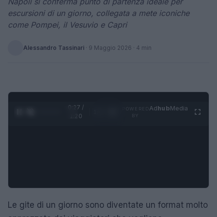
Napoli si conferma punto di partenza ideale per
escursioni di un giorno, collegata a mete iconiche
come Pompei, il Vesuvio e Capri
Alessandro Tassinari
·
9 Maggio 2026
· 4 min
0:28 /
Ad
hub
Media
POWERED
1
/
4
1:20
BY
Le gite di un giorno sono diventate un format molto