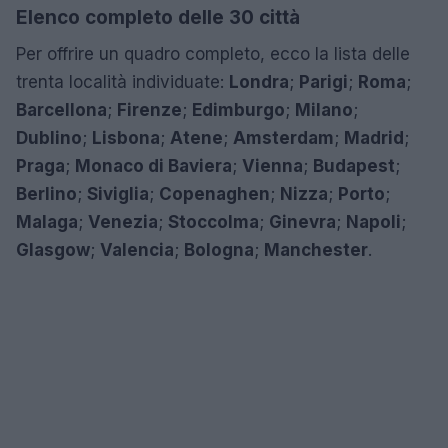
Elenco completo delle 30 città
Per offrire un quadro completo, ecco la lista delle
trenta località individuate:
Londra
;
Parigi
;
Roma
;
Barcellona
;
Firenze
;
Edimburgo
;
Milano
;
Dublino
;
Lisbona
;
Atene
;
Amsterdam
;
Madrid
;
Praga
;
Monaco di Baviera
;
Vienna
;
Budapest
;
Berlino
;
Siviglia
;
Copenaghen
;
Nizza
;
Porto
;
Malaga
;
Venezia
;
Stoccolma
;
Ginevra
;
Napoli
;
Glasgow
;
Valencia
;
Bologna
;
Manchester
.