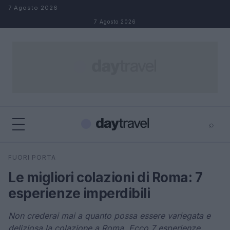
Salta al contenuto
7 Agosto 2026
7 Agosto 2026
⌕
×
⌕
FUORI PORTA
Cerca
Le migliori colazioni di Roma: 7
esperienze imperdibili
Non crederai mai a quanto possa essere variegata e
deliziosa la colazione a Roma. Ecco 7 esperienze