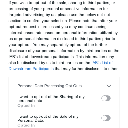
la possibilità di gustare una fetta di pizza gourmet,
If you wish to opt-out of the sale, sharing to third parties, or
processing of your personal or sensitive information for
farcita con ingredienti di alta qualità, per una
targeted advertising by us, please use the below opt-out
partenza energetica e gustosa!
Ti sei mai chiesto
section to confirm your selection. Please note that after your
come sarebbe iniziare la giornata con un supplì
opt-out request is processed you may continue seeing
interest-based ads based on personal information utilized by
croccante?
us or personal information disclosed to third parties prior to
your opt-out. You may separately opt-out of the further
In conclusione, dedicare del tempo a una colazione
disclosure of your personal information by third parties on the
equilibrata a Roma non è solo un piacere, ma una
IAB’s list of downstream participants. This information may
necessità. Nutrire il corpo al mattino si traduce in
also be disclosed by us to third parties on the
IAB’s List of
Downstream Participants
that may further disclose it to other
maggiore energia e concentrazione per affrontare
third parties.
le avventure quotidiane. Sia che tu scelga un caffè
Please note that this website/app uses one or more Google
Personal Data Processing Opt Outs
al volo mentre cammini verso il museo o che ti
services and may gather and store information including but
sieda a un tavolo all’aperto per un pasto più lento,
not limited to your visit or usage behaviour. You may click to
I want to opt-out of the Sharing of my
personal data.
ogni colazione romana è un’opportunità di scoperta
grant or deny consent to Google and its third-party tags to
Opted In
use your data for below specified purposes in below Google
e piacere.
Non perdere l’occasione di immergerti
consent section.
I want to opt-out of the Sale of my
in questa esperienza sensoriale unica!
Personal Data.
Opted In