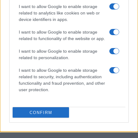
archeologia
I want to allow Google to enable storage
Camilla Bellini · 5 Ago 2026
related to analytics like cookies on web or
device identifiers in apps.
LUOGHI DA VEDERE
I want to allow Google to enable storage
related to functionality of the website or app.
I want to allow Google to enable storage
related to personalization.
I want to allow Google to enable storage
related to security, including authentication
functionality and fraud prevention, and other
user protection.
Dove è stata girata Sterling Point – L’isola dei segreti:
CONFIRM
il fascino del Lago Muskoka
Alessandro Tassinari · 4 Ago 2026