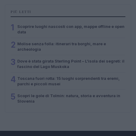
PIÙ LETTI
1
Scoprire luoghi nascosti con app, mappe offline e open
data
2
Molise senza folla: itinerari tra borghi, mare e
archeologia
3
Dove è stata girata Sterling Point – L’isola dei segreti: il
fascino del Lago Muskoka
4
Toscana fuori rotta: 15 luoghi sorprendenti tra eremi,
parchi e piccoli musei
5
Scopri le gole di Tolmin: natura, storia e avventura in
Slovenia