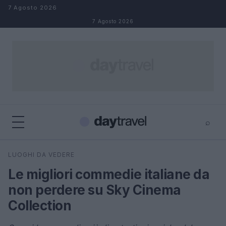
Salta al contenuto
7 Agosto 2026
7 Agosto 2026
⌕
×
⌕
LUOGHI DA VEDERE
Cerca
Le migliori commedie italiane da
non perdere su Sky Cinema
Collection