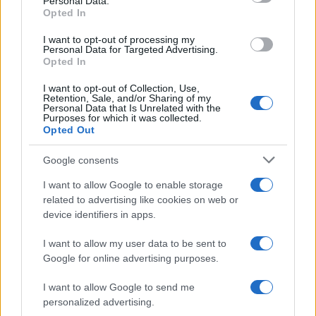
Personal Data.
Opted In
I want to opt-out of processing my
Personal Data for Targeted Advertising.
Scoprire luoghi nascosti con app, mappe offline e
Opted In
open data
Alessandro Tassinari · 5 Ago 2026
I want to opt-out of Collection, Use,
Retention, Sale, and/or Sharing of my
Personal Data that Is Unrelated with the
Purposes for which it was collected.
LUOGHI DA VEDERE
Opted Out
Google consents
I want to allow Google to enable storage
related to advertising like cookies on web or
device identifiers in apps.
I want to allow my user data to be sent to
Google for online advertising purposes.
I want to allow Google to send me
personalized advertising.
Molise senza folla: itinerari tra borghi, mare e