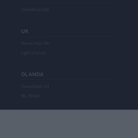
Investieren24
UK
News Hub UK
Lgbtq News
OLANDA
Investeren 24
NL Newz