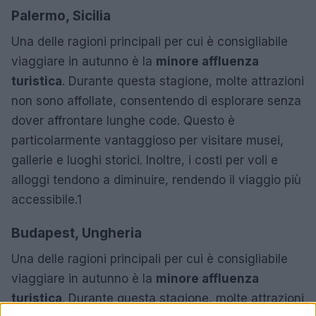
Palermo, Sicilia
Una delle ragioni principali per cui è consigliabile
viaggiare in autunno è la
minore affluenza
turistica
. Durante questa stagione, molte attrazioni
non sono affollate, consentendo di esplorare senza
dover affrontare lunghe code. Questo è
particolarmente vantaggioso per visitare musei,
gallerie e luoghi storici. Inoltre, i costi per voli e
alloggi tendono a diminuire, rendendo il viaggio più
accessibile.1
Budapest, Ungheria
Una delle ragioni principali per cui è consigliabile
viaggiare in autunno è la
minore affluenza
turistica
. Durante questa stagione, molte attrazioni