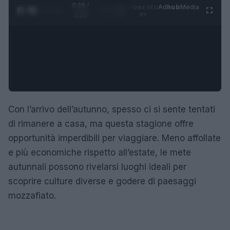
0:29 /
Ad
hub
Media
POWERED
1
/
4
1:23
BY
Con l’arrivo dell’autunno, spesso ci si sente tentati
di rimanere a casa, ma questa stagione offre
opportunità imperdibili per viaggiare. Meno affollate
e più economiche rispetto all’estate, le mete
autunnali possono rivelarsi luoghi ideali per
scoprire culture diverse e godere di paesaggi
mozzafiato.