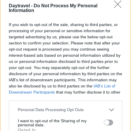
non sono affollate, consentendo di esplorare senza
Daytravel -
Do Not Process My Personal
dover affrontare lunghe code. Questo è
Information
particolarmente vantaggioso per visitare musei,
If you wish to opt-out of the sale, sharing to third parties, or
gallerie e luoghi storici. Inoltre, i costi per voli e
processing of your personal or sensitive information for
alloggi tendono a diminuire, rendendo il viaggio più
targeted advertising by us, please use the below opt-out
accessibile.2
section to confirm your selection. Please note that after your
opt-out request is processed you may continue seeing
Una delle ragioni principali per cui è consigliabile
interest-based ads based on personal information utilized by
us or personal information disclosed to third parties prior to
viaggiare in autunno è la
minore affluenza
your opt-out. You may separately opt-out of the further
turistica
. Durante questa stagione, molte attrazioni
disclosure of your personal information by third parties on the
non sono affollate, consentendo di esplorare senza
IAB’s list of downstream participants. This information may
also be disclosed by us to third parties on the
IAB’s List of
dover affrontare lunghe code. Questo è
Downstream Participants
that may further disclose it to other
particolarmente vantaggioso per visitare musei,
third parties.
gallerie e luoghi storici. Inoltre, i costi per voli e
Please note that this website/app uses one or more Google
Personal Data Processing Opt Outs
alloggi tendono a diminuire, rendendo il viaggio più
services and may gather and store information including but
accessibile.3
not limited to your visit or usage behaviour. You may click to
I want to opt-out of the Sharing of my
personal data.
grant or deny consent to Google and its third-party tags to
Opted In