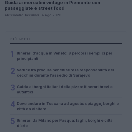
Guida ai mercatini vintage in Piemonte con
passeggiate e street food
Alessandro Tassinari · 4 Ago 2026
PIÙ LETTI
1
Itinerari d’acqua in Veneto: 8 percorsi semplici per
principianti
2
Vertice tra procure per chiarire le responsabilità dei
cecchini durante l’assedio di Sarajevo
3
Guida ai borghi italiani della pizza: itinerari brevi e
autentici
4
Dove andare in Toscana ad agosto: spiagge, borghi e
città da visitare
5
Itinerari da Milano per Pasqua: laghi, borghi e città
d’arte