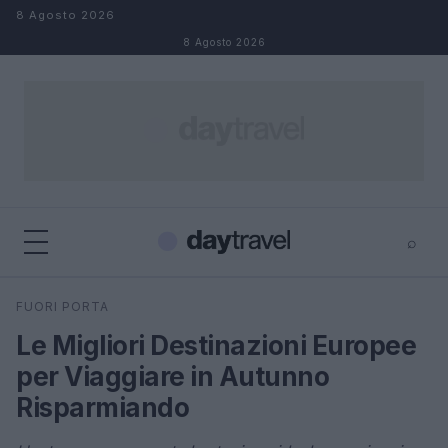
Salta al contenuto
8 Agosto 2026
8 Agosto 2026
⌕
×
⌕
FUORI PORTA
Cerca
Le Migliori Destinazioni Europee
per Viaggiare in Autunno
Risparmiando