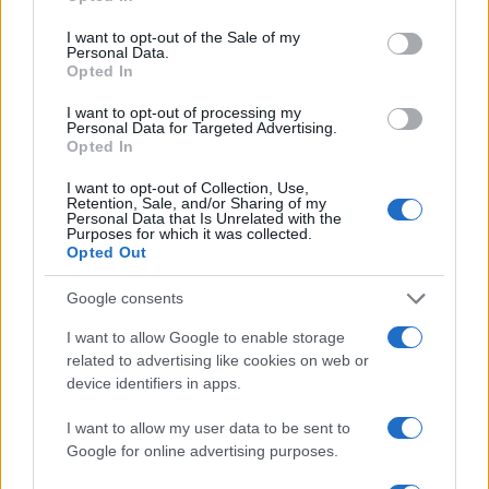
use your data for below specified purposes in below Google
consent section.
I want to opt-out of the Sale of my
Personal Data.
AUTORE
Opted In
Beatrice Faggin
Beatrice Faggin ha ottenuto documenti ufficiali
I want to opt-out of processing my
Personal Data for Targeted Advertising.
su una gara d'appalto dopo una settimana di
Opted In
accesso agli atti; è redattrice di desk che
costruisce feature investigative e coordina
I want to opt-out of Collection, Use,
fact-checking interno. Genovese di nascita,
Retention, Sale, and/or Sharing of my
Personal Data that Is Unrelated with the
tiene un database personale di contratti
Purposes for which it was collected.
pubblici consultabili in redazione.
Opted Out
Google consents
I want to allow Google to enable storage
related to advertising like cookies on web or
device identifiers in apps.
I want to allow my user data to be sent to
Google for online advertising purposes.