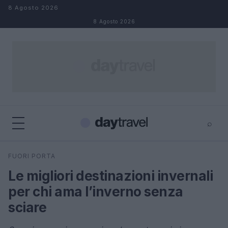
Salta al contenuto
8 Agosto 2026
8 Agosto 2026
⌕
×
⌕
FUORI PORTA
Cerca
Le migliori destinazioni invernali
per chi ama l’inverno senza
sciare