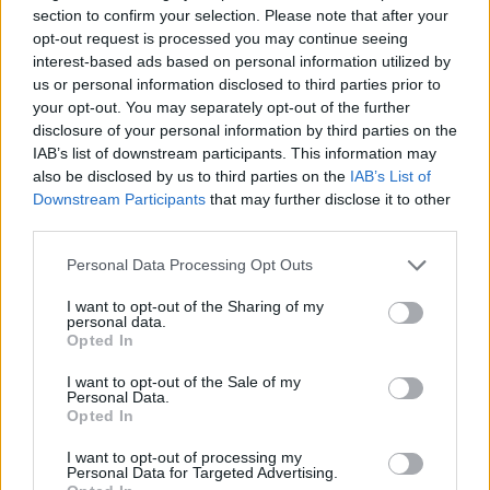
section to confirm your selection. Please note that after your
La montagna in inverno si configura come un
opt-out request is processed you may continue seeing
interest-based ads based on personal information utilized by
tesoro di avventure e bellezze naturali, ideale
us or personal information disclosed to third parties prior to
anche per chi non pratica lo sci. Scegliere una delle
your opt-out. You may separately opt-out of the further
mete esplorate garantirà un’esperienza
disclosure of your personal information by third parties on the
IAB’s list of downstream participants. This information may
indimenticabile.
also be disclosed by us to third parties on the
IAB’s List of
Downstream Participants
that may further disclose it to other
third parties.
AUTORE
Please note that this website/app uses one or more Google
Personal Data Processing Opt Outs
Niccolò Conforti
services and may gather and store information including but
not limited to your visit or usage behaviour. You may click to
I want to opt-out of the Sharing of my
Niccolò Conforti ha seguito il lancio di una
personal data.
grant or deny consent to Google and its third-party tags to
startup napoletana in un incontro al Centro
Opted In
use your data for below specified purposes in below Google
Direzionale, sostenendo una linea editoriale
consent section.
pro-innovazione nel settore fintech. Analista
I want to opt-out of the Sale of my
Personal Data.
fintech, porta un dettaglio biografico:
Opted In
mantiene un registro delle prime pitch a cui ha
assistito a Napoli.
I want to opt-out of processing my
Personal Data for Targeted Advertising.