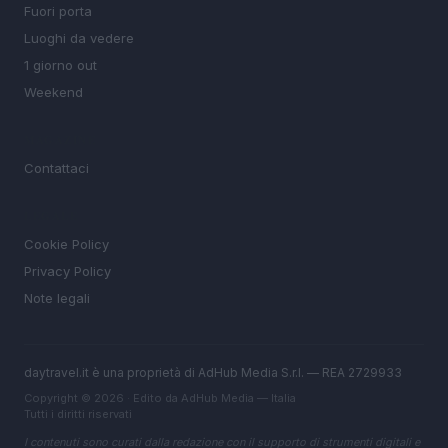
Fuori porta
Luoghi da vedere
1 giorno out
Weekend
MAGAZINE
Contattaci
LEGALE
Cookie Policy
Privacy Policy
Note legali
daytravel.it è una proprietà di AdHub Media S.r.l. — REA 2729933
Copyright © 2026 · Edito da AdHub Media — Italia
Tutti i diritti riservati
I contenuti sono curati dalla redazione con il supporto di strumenti digitali e