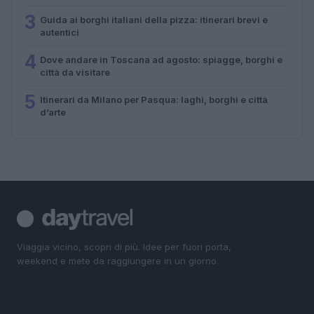
3
Guida ai borghi italiani della pizza: itinerari brevi e
autentici
4
Dove andare in Toscana ad agosto: spiagge, borghi e
città da visitare
5
Itinerari da Milano per Pasqua: laghi, borghi e città
d’arte
Viaggia vicino, scopri di più. Idee per fuori porta,
weekend e mete da raggiungere in un giorno.
SEZIONI