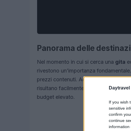
Panorama delle destinaz
Nel momento in cui si cerca una
gita
e
rivestono un’importanza fondamentale.
prezzi contenuti. Ad esempio, le locali
risultano facilmente raggiungibili e of
Daytravel
budget elevato.
If you wish 
sensitive in
confirm you
continue se
information 