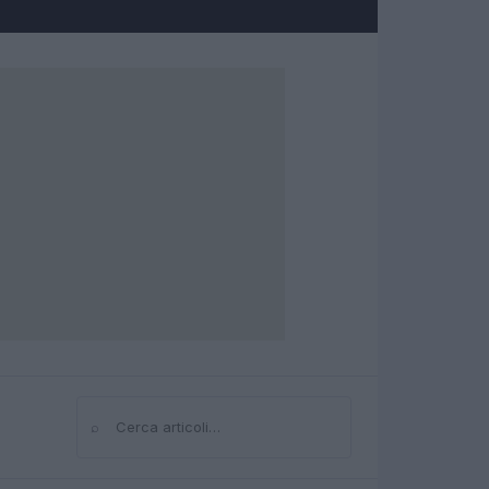
⌕
Cerca