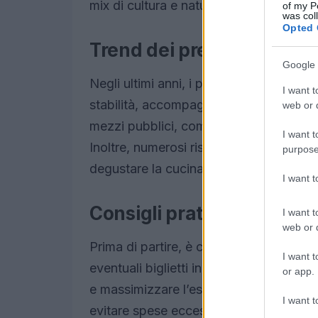
mix di cultura e natura, rendendole ideal
of my P
was col
Opted 
Trend dei prezzi e opport
Google 
Negli ultimi anni, i prezzi per le
gite
nei
I want t
stabilità, accompagnata da un trend posi
web or d
mezzi pubblici, come treni e bus, rappr
I want t
Inoltre, numerosi ristoranti locali pro
purpose
degustare la cucina tipica senza grava
I want 
Consigli pratici per i visita
I want t
web or d
Prima di partire, è consigliabile verific
I want t
eventuali biglietti in anticipo. Pianificare
or app.
e massimizzare l’esperienza. È opportu
I want t
evitare spese eccessive durante la gior