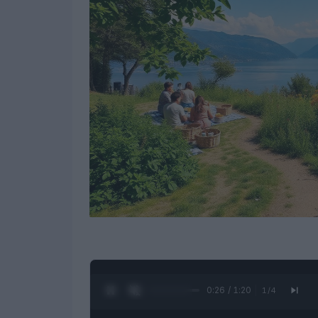
0:27 / 1:20
1
/
4