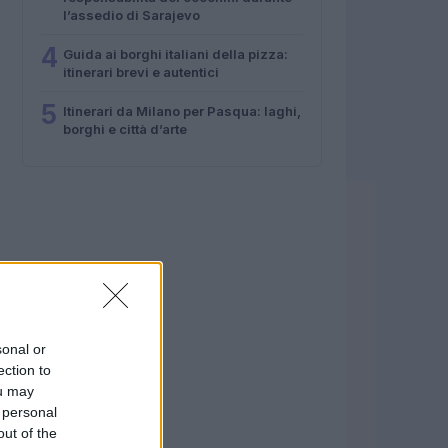
l’assedio di Sarajevo
4
Guida ai borghi italiani della pizza:
itinerari brevi e autentici
5
Itinerari da Milano per Pasqua: laghi,
borghi e città d’arte
sonal or
ection to
ou may
 personal
out of the