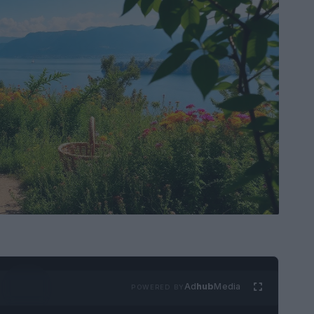
Ad
hub
Media
POWERED BY