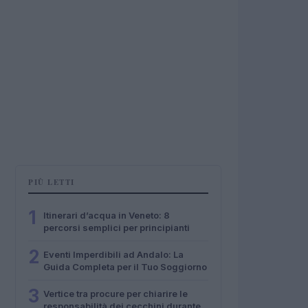
PIÙ LETTI
1
Itinerari d’acqua in Veneto: 8
percorsi semplici per principianti
2
Eventi Imperdibili ad Andalo: La
Guida Completa per il Tuo Soggiorno
3
Vertice tra procure per chiarire le
responsabilità dei cecchini durante