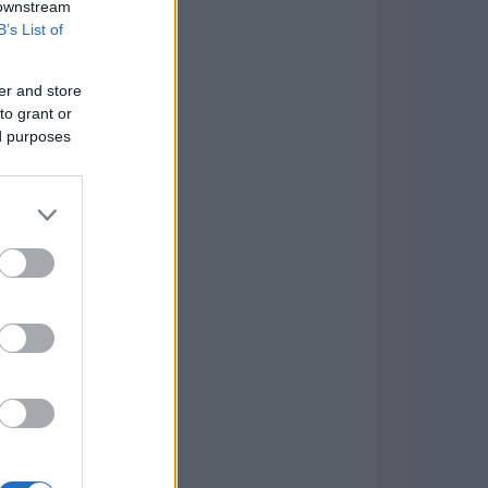
 downstream
B’s List of
er and store
to grant or
ed purposes