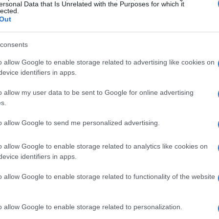
i per una gita in giornata.
ersonal Data that Is Unrelated with the Purposes for which it
lected.
Out
unità di investimento
consents
 dintorni di Milano hanno mantenuto una
o allow Google to enable storage related to advertising like cookies on
tivo per le offerte di trasporto. L’utilizzo dei
evice identifiers in apps.
esenta un’ottima opportunità per risparmiare.
o allow my user data to be sent to Google for online advertising
pongono menù a prezzi accessibili, consentendo di
s.
re sul budget.
to allow Google to send me personalized advertising.
tori
o allow Google to enable storage related to analytics like cookies on
evice identifiers in apps.
are le offerte dei mezzi di trasporto e prenotare
o allow Google to enable storage related to functionality of the website
 l’itinerario si rivela utile per ottimizzare i tempi
no portare con sé bottiglie d’acqua e snack per
o allow Google to enable storage related to personalization.
nata.