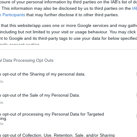
losure of your personal information by third parties on the IAB’s list of
. This information may also be disclosed by us to third parties on the
IA
Participants
that may further disclose it to other third parties.
 that this website/app uses one or more Google services and may gath
including but not limited to your visit or usage behaviour. You may click 
 to Google and its third-party tags to use your data for below specifi
ogle consent section.
l Data Processing Opt Outs
o opt-out of the Sharing of my personal data.
In
o opt-out of the Sale of my Personal Data.
In
acorta
si confermano perfette per
to opt-out of processing my Personal Data for Targeted
ing.
toricità e i suoi monumenti, mentre la
In
e cantine. Entrambe le destinazioni offrono un
o opt-out of Collection, Use, Retention, Sale, and/or Sharing