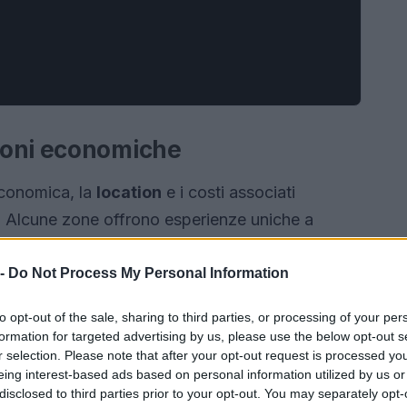
ioni economiche
conomica, la
location
e i costi associati
 Alcune zone offrono esperienze uniche a
tà nei dintorni di Milano, come
Como
e
Monza
,
frono molte opportunità senza necessitare di un
 -
Do Not Process My Personal Information
to opt-out of the sale, sharing to third parties, or processing of your per
formation for targeted advertising by us, please use the below opt-out s
r selection. Please note that after your opt-out request is processed y
eing interest-based ads based on personal information utilized by us or
disclosed to third parties prior to your opt-out. You may separately opt-