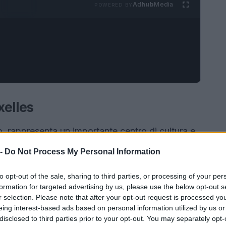
Ad
hub
Media
POWERED BY
xelles
io, rappresenta un importante centro di cultura e
enza per esplorare luoghi incantevoli nelle
 -
Do Not Process My Personal Information
efficiente e a collegamenti rapidi, è possibile
iato e tradizioni culinarie uniche in poche ore.
to opt-out of the sale, sharing to third parties, or processing of your per
formation for targeted advertising by us, please use the below opt-out s
gliori gite di un giorno che possono essere
r selection. Please note that after your opt-out request is processed y
eing interest-based ads based on personal information utilized by us or
disclosed to third parties prior to your opt-out. You may separately opt-