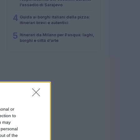
l’assedio di Sarajevo
4
Guida ai borghi italiani della pizza:
itinerari brevi e autentici
5
Itinerari da Milano per Pasqua: laghi,
borghi e città d’arte
sonal or
ection to
ou may
 personal
out of the