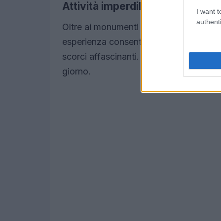
Attività imperdibili ad Aalst
I want t
authenti
Oltre ai monumenti storici, è consiglia
esperienza consente di scoprire la citt
scorci affascinanti. Le attrazioni di Aa
giorno.