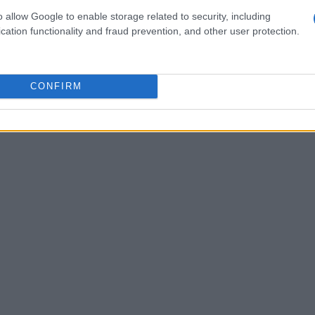
o allow Google to enable storage related to security, including
cation functionality and fraud prevention, and other user protection.
bile fare una crociera sul fiume Dendre. Questa
à da una prospettiva diversa e di godere di
lst la rendono una meta ideale per una gita di un
CONFIRM