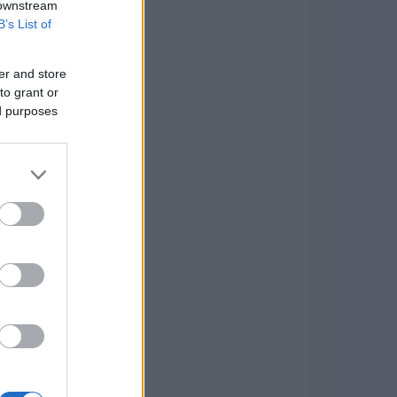
 downstream
B’s List of
er and store
to grant or
ed purposes