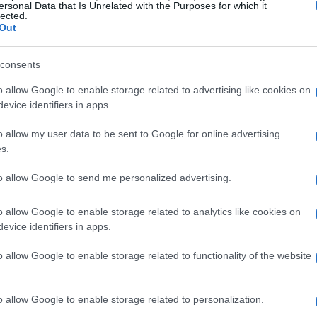
ersonal Data that Is Unrelated with the Purposes for which it
lected.
sua fama è in gran parte dovuta alla
birra Stella
Out
e la visita, è consigliabile ammirare il magnifico
 San Francesco e San Michele. Inoltre, è possibile
consents
Dijlepark. Raggiungere Lovanio è semplice: un
o allow Google to enable storage related to advertising like cookies on
le di Bruxelles in circa
20 minuti
.
evice identifiers in apps.
o allow my user data to be sent to Google for online advertising
one
s.
to allow Google to send me personalized advertising.
a, in particolare per il suo celebre
carnevale
.
i distingue per la Grote Markt, il cuore pulsante
o allow Google to enable storage related to analytics like cookies on
 possibile ammirare il campanile del Municipio,
evice identifiers in apps.
 e visitare il Begijnhof, un antico quartiere della
o allow Google to enable storage related to functionality of the website
o da Bruxelles in circa
33 minuti
, Aalst
ura si intrecciano in un’atmosfera unica.
o allow Google to enable storage related to personalization.