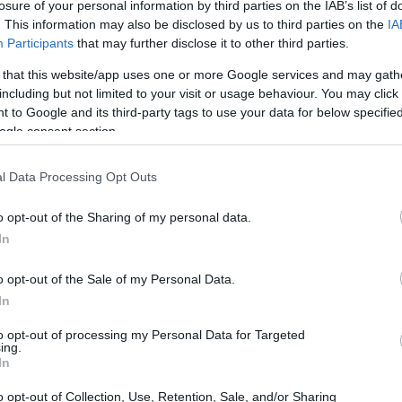
losure of your personal information by third parties on the IAB’s list of
. This information may also be disclosed by us to third parties on the
IA
Participants
that may further disclose it to other third parties.
 that this website/app uses one or more Google services and may gath
including but not limited to your visit or usage behaviour. You may click 
 to Google and its third-party tags to use your data for below specifi
ogle consent section.
l Data Processing Opt Outs
o opt-out of the Sharing of my personal data.
In
o opt-out of the Sale of my Personal Data.
In
to opt-out of processing my Personal Data for Targeted
ing.
a e della cultura
In
ale, Lovanio è una vivace città universitaria che
o opt-out of Collection, Use, Retention, Sale, and/or Sharing