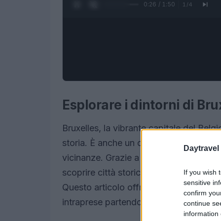
0:27 / 1:50
1
/
4
Esplorare i dintorni di Bru
Bruxelles, la vibrante capitale del Belg
storia. È anche un ottimo punto di part
Daytravel
vicinanze. Grazie a una rete ferroviaria 
scoprire città storiche, paesaggi mozzaf
If you wish 
sensitive in
Questo articolo offre una guida alle mi
confirm you
intraprese partendo da Bruxelles.
continue se
information 