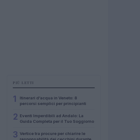
PIÙ LETTI
1
Itinerari d’acqua in Veneto: 8
percorsi semplici per principianti
2
Eventi Imperdibili ad Andalo: La
Guida Completa per il Tuo Soggiorno
3
Vertice tra procure per chiarire le
responsabilità dei cecchini durante