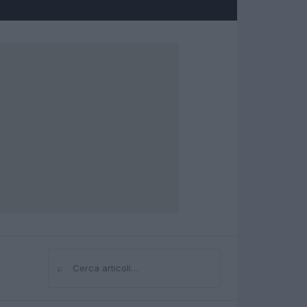
⌕
Cerca