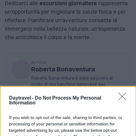
Dedicarci alle
escursioni giornaliere
rappresenta
un’opportunità per migliorare la salute fisica e per
riflettere. Pianificare un’avventura consente di
immergersi nella bellezza naturale, un’esperienza
che arricchisce il corpo e la mente.
AUTORE
Roberta Bonaventura
Roberta Bonaventura è stata sul posto al
crollo di una banchina genovese per
coordinare il live, affermando una linea
editoriale di tempestività verificata. Inviata per
Daytravel -
Do Not Process My Personal
Information
breaking news, porta con sé un dettaglio
personale: un distintivo ricevuto dalla sala
stampa del Porto Antico.
If you wish to opt-out of the sale, sharing to third parties, or
processing of your personal or sensitive information for
targeted advertising by us, please use the below opt-out