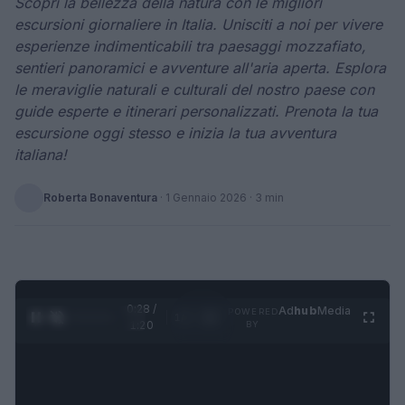
Scopri la bellezza della natura con le migliori
escursioni giornaliere in Italia. Unisciti a noi per vivere
esperienze indimenticabili tra paesaggi mozzafiato,
sentieri panoramici e avventure all'aria aperta. Esplora
le meraviglie naturali e culturali del nostro paese con
guide esperte e itinerari personalizzati. Prenota la tua
escursione oggi stesso e inizia la tua avventura
italiana!
Roberta Bonaventura
·
1 Gennaio 2026
· 3 min
0:28 /
Ad
hub
Media
POWERED
1
/
4
1:20
BY