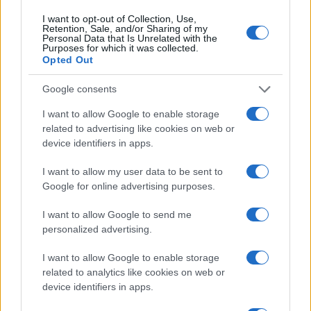
Continua a leggere
I want to opt-out of Collection, Use,
Retention, Sale, and/or Sharing of my
Personal Data that Is Unrelated with the
FUORI PORTA
Purposes for which it was collected.
Opted Out
Google consents
I want to allow Google to enable storage
related to advertising like cookies on web or
device identifiers in apps.
I want to allow my user data to be sent to
Google for online advertising purposes.
I want to allow Google to send me
personalized advertising.
Odissea e Spider-Man: i film che hanno rivoluzionato
l’estate al cinema
I want to allow Google to enable storage
Alessandro Tassinari · 5 Ago 2026
related to analytics like cookies on web or
device identifiers in apps.
FUORI PORTA