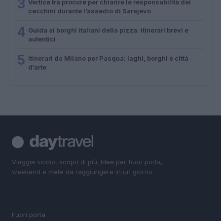
3
Vertice tra procure per chiarire le responsabilità dei
cecchini durante l’assedio di Sarajevo
4
Guida ai borghi italiani della pizza: itinerari brevi e
autentici
5
Itinerari da Milano per Pasqua: laghi, borghi e città
d’arte
Viaggia vicino, scopri di più. Idee per fuori porta,
weekend e mete da raggiungere in un giorno.
SEZIONI
Fuori porta