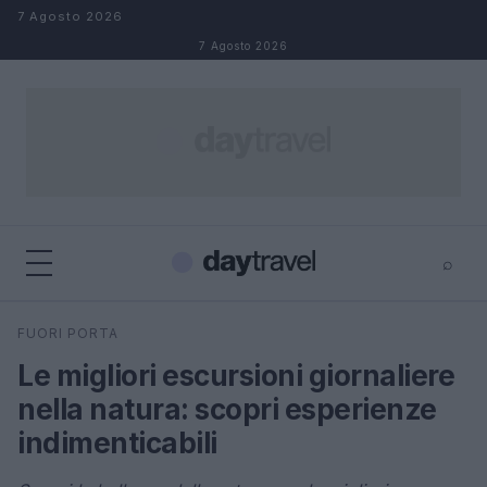
Salta al contenuto
7 Agosto 2026
7 Agosto 2026
⌕
×
⌕
FUORI PORTA
Cerca
Le migliori escursioni giornaliere
nella natura: scopri esperienze
indimenticabili