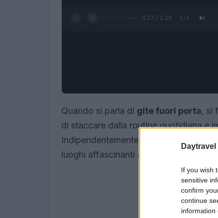
0:28 / 1:20
1
/
4
Quando si parla di
gite fuori porta
, si
di staccare dalla routine quotidiana e i
Indipendentemente dal fatto che si viva
Daytravel
luoghi affascinanti a breve distanza ch
If you wish 
sensitive in
confirm you
continue se
information 