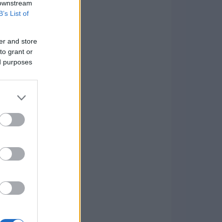
 downstream
B’s List of
er and store
to grant or
ed purposes