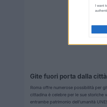
I want t
authenti
Gite fuori porta dalla citt
Roma offre numerose possibilità per gite
cittadina è celebre per le sue storiche 
entrambe patrimonio dell’umanità UNES