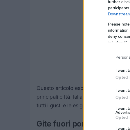
further disc
participants
Downstream 
Please note
information 
deny consent
in below Go
Persona
I want t
Opted 
Questo articolo esplora alcune delle
mi
I want t
principali città italiane. Dalle montagne
Opted 
tutti i gusti e le esigenze.
I want 
Advertis
Opted 
Gite fuori porta dalla citt
I want t