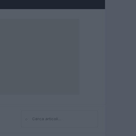
⌕
Cerca