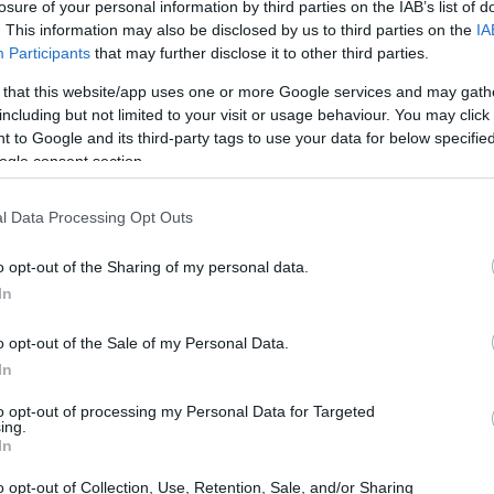
losure of your personal information by third parties on the IAB’s list of
. This information may also be disclosed by us to third parties on the
IA
Participants
that may further disclose it to other third parties.
 that this website/app uses one or more Google services and may gath
including but not limited to your visit or usage behaviour. You may click 
 to Google and its third-party tags to use your data for below specifi
ogle consent section.
l Data Processing Opt Outs
o opt-out of the Sharing of my personal data.
In
gliori gite fuori porta
nelle vicinanze delle
o opt-out of the Sale of my Personal Data.
 ai borghi storici, le opzioni sono varie e adatte a
In
to opt-out of processing my Personal Data for Targeted
ing.
In
à di Milano
o opt-out of Collection, Use, Retention, Sale, and/or Sharing