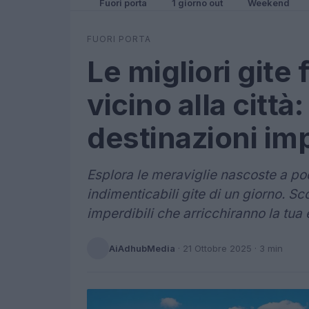
Fuori porta
1 giorno out
Weekend
FUORI PORTA
Le migliori gite 
vicino alla città:
destinazioni imp
Esplora le meraviglie nascoste a poc
indimenticabili gite di un giorno. Sco
imperdibili che arricchiranno la tua
AiAdhubMedia
·
21 Ottobre 2025
· 3 min