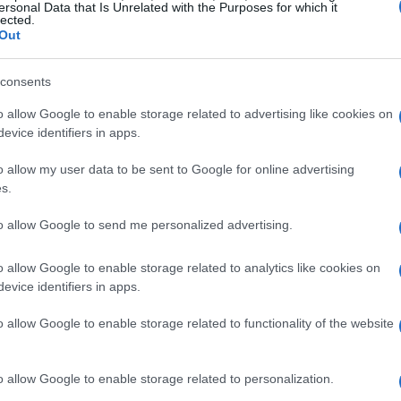
ersonal Data that Is Unrelated with the Purposes for which it
lected.
 apprezzate è verso il
Lago di Como
. A soli 80
Out
re panorami mozzafiato e l’opportunità di
gio
e
Varenna
. Qui è possibile passeggiare
consents
 barca o semplicemente godersi un pranzo con
o allow Google to enable storage related to advertising like cookies on
evice identifiers in apps.
o allow my user data to be sent to Google for online advertising
s.
 facilmente raggiungibile in treno in meno di
to allow Google to send me personalized advertising.
Città Alta
, con le sue stradine medievali e i
o allow Google to enable storage related to analytics like cookies on
ù moderna e vivace. È consigliabile assaporare i
evice identifiers in apps.
come i
casoncelli
.
o allow Google to enable storage related to functionality of the website
o allow Google to enable storage related to personalization.