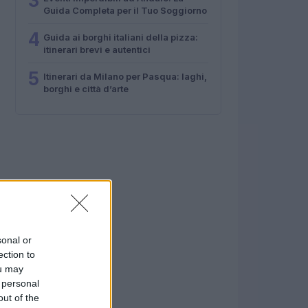
3
Guida Completa per il Tuo Soggiorno
4
Guida ai borghi italiani della pizza:
itinerari brevi e autentici
5
Itinerari da Milano per Pasqua: laghi,
borghi e città d’arte
sonal or
ection to
ou may
 personal
out of the