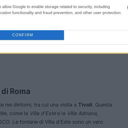
o allow Google to enable storage related to security, including
cation functionality and fraud prevention, and other user protection.
CONFIRM
à di Roma
 nei dintorni, tra cui una visita a
Tivoli
. Questa
ville, come la
Villa d’Este
e la
Villa Adriana
,
CO. Le fontane di Villa d’Este sono un vero