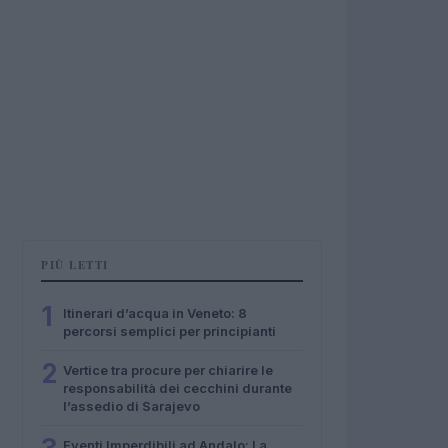
PIÙ LETTI
1
Itinerari d’acqua in Veneto: 8
percorsi semplici per principianti
2
Vertice tra procure per chiarire le
responsabilità dei cecchini durante
l’assedio di Sarajevo
Eventi Imperdibili ad Andalo: La