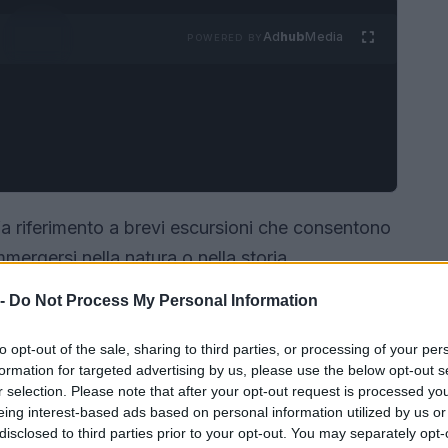
Ad
hub
Media
POWERED BY
 fa riferimento a brevi escursioni che consentono
mmergersi nella natura o nella storia.
 in città o in un piccolo centro, esistono sempre
 -
Do Not Process My Personal Information
e meritano di essere esplorati.
to opt-out of the sale, sharing to third parties, or processing of your per
formation for targeted advertising by us, please use the below opt-out s
r selection. Please note that after your opt-out request is processed y
eing interest-based ads based on personal information utilized by us or
disclosed to third parties prior to your opt-out. You may separately opt-