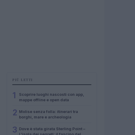
PIÙ LETTI
1
Scoprire luoghi nascosti con app,
mappe offline e open data
2
Molise senza folla: itinerari tra
borghi, mare e archeologia
3
Dove è stata girata Sterling Point –
L’isola dei segreti: il fascino del