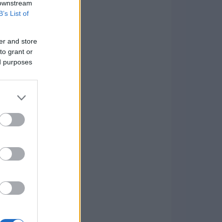
 downstream
B’s List of
er and store
to grant or
ed purposes