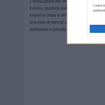
L’evoluzione del servizio catering non è
I want t
cucina, guidata dallo chef
Eugenio Mo
authenti
eventi in Italia e all’estero. Il catering 
una rete di servizi che affiancano la ris
aziendale e privata.