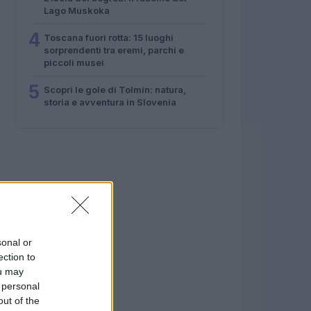
Lago Muskoka
4
Toscana fuori rotta: 15 luoghi
sorprendenti tra eremi, parchi e
piccoli musei
5
Scopri le gole di Tolmin: natura,
storia e avventura in Slovenia
sonal or
ection to
ou may
 personal
out of the