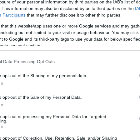
losure of your personal information by third parties on the IAB’s list of
. This information may also be disclosed by us to third parties on the
IA
Participants
that may further disclose it to other third parties.
 that this website/app uses one or more Google services and may gath
including but not limited to your visit or usage behaviour. You may click 
 to Google and its third-party tags to use your data for below specifi
ogle consent section.
l Data Processing Opt Outs
o opt-out of the Sharing of my personal data.
In
o opt-out of the Sale of my Personal Data.
In
to opt-out of processing my Personal Data for Targeted
ing.
i: circa
350 dipendenti
,
11 poli
dedicati alla
In
e
70.000 clienti
serviti ogni mese e più di
1.500
o opt-out of Collection, Use, Retention, Sale, and/or Sharing