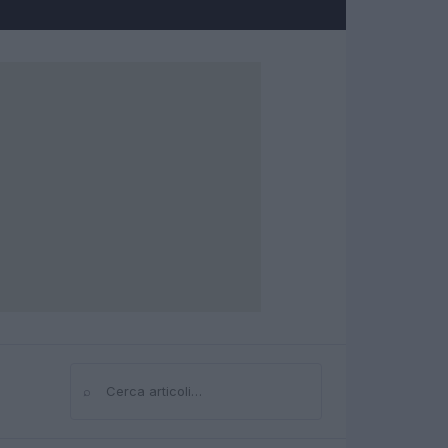
⌕
Cerca