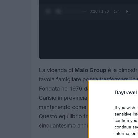
0:27 / 1:20
1
/
4
La vicenda di
Maio Group
è la dimostr
tavola famigliare possa trasformarsi in
Fondata nel 1976 da
Piero Maio
e dall
Daytravel
Carisio in provincia di Vercelli, l’azi
mantenendo come bussola la centralità de
If you wish 
sensitive in
Questo equilibrio fra radici e innovazion
confirm you
cinquantesimo anniversario celebrato 
continue se
information 