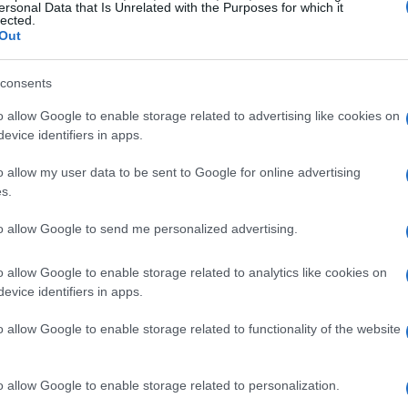
el 2026 il fatturato ha raggiunto i
26 milioni di
ersonal Data that Is Unrelated with the Purposes for which it
lected.
100% familiare, un tratto che continua a
Out
consents
 catering professionale
o allow Google to enable storage related to advertising like cookies on
evice identifiers in apps.
tore nazionale è avvenuto con gradualità e scelte
o allow my user data to be sent to Google for online advertising
o
e
Massimo
entrano in azienda, portando una
s.
 lancio di nuovi format e servizi. Un momento
to allow Google to send me personalized advertising.
rivata per un matrimonio al Castello di
Catering
. Dopo un viaggio di studio negli Stati
o allow Google to enable storage related to analytics like cookies on
evice identifiers in apps.
ativo
avanzato per il catering, capace di gestire
igiana e creatività culinaria.
o allow Google to enable storage related to functionality of the website
o allow Google to enable storage related to personalization.