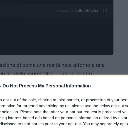
Ad
hub
Media
POWERED BY
azione di come una realtà nata attorno a una
 un modello imprenditoriale riconosciuto.
a moglie
Edda
con La Bettola e L’Angolo di
 -
Do Not Process My Personal Information
enda ha progressivamente esteso la sua presenza
l cliente e il rispetto della materia prima.
to opt-out of the sale, sharing to third parties, or processing of your per
formation for targeted advertising by us, please use the below opt-out s
e è alla base della crescita fino al
r selection. Please note that after your opt-out request is processed y
nel 2026.
eing interest-based ads based on personal information utilized by us or
disclosed to third parties prior to your opt-out. You may separately opt-