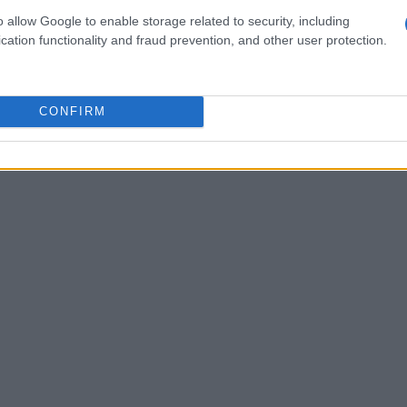
 stata solo quantitativa ma anche qualitativa: la
o allow Google to enable storage related to security, including
reni
, ha permesso al gruppo di firmare grandi
cation functionality and fraud prevention, and other user protection.
è diventato così uno dei pilastri su cui costruire
torazione tradizionale, ampliando la clientela
CONFIRM