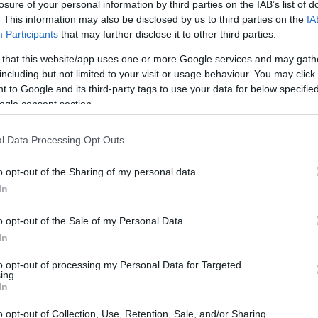
losure of your personal information by third parties on the IAB’s list of
. This information may also be disclosed by us to third parties on the
IA
Participants
that may further disclose it to other third parties.
 that this website/app uses one or more Google services and may gath
including but not limited to your visit or usage behaviour. You may click 
 to Google and its third-party tags to use your data for below specifi
ogle consent section.
l Data Processing Opt Outs
o opt-out of the Sharing of my personal data.
In
stabile che ha interessato il centro-nord viene
o opt-out of the Sale of my Personal Data.
ne che si espande verso il Mediterraneo centro-
In
iamento metterà fine ai fenomeni più convettivi
to opt-out of processing my Personal Data for Targeted
bruzzo, pur con alcune variazioni diurne e locali.
ing.
In
o opt-out of Collection, Use, Retention, Sale, and/or Sharing