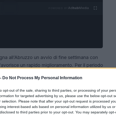
Ad
hub
Media
POWERED BY
na all’Abruzzo un avvio di fine settimana con
 favorisce un rapido miglioramento. Per il periodo
 prevede una progressiva stabilizzazione del
 -
Do Not Process My Personal Information
on differenze locali tra costa e zone interne.
to opt-out of the sale, sharing to third parties, or processing of your per
formation for targeted advertising by us, please use the below opt-out s
r selection. Please note that after your opt-out request is processed y
eing interest-based ads based on personal information utilized by us or
disclosed to third parties prior to your opt-out. You may separately opt-