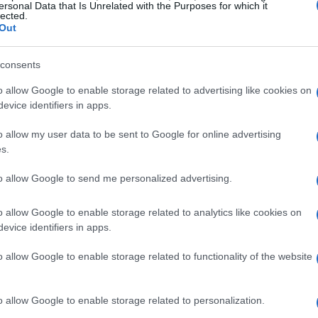
rovesci e graduale
ersonal Data that Is Unrelated with the Purposes for which it
lected.
Out
, l’anticiclone non è ancora del tutto consolidato
consents
rturbata che favorirà
deboli piogge
o allow Google to enable storage related to advertising like cookies on
saurimento in serata, lasciando però una
evice identifiers in apps.
rsi durante le ore notturne. I venti soffieranno
o allow my user data to be sent to Google for online advertising
n attenuazione con rotazione verso ovest; lo
zero
s.
tri. Sulla costa il mare risulterà da poco mosso
to allow Google to send me personalized advertising.
o allow Google to enable storage related to analytics like cookies on
gno: anticiclone e giornate
evice identifiers in apps.
o allow Google to enable storage related to functionality of the website
erso il bel tempo: un campo di
alta pressione
o allow Google to enable storage related to personalization.
zioni stabili e prevalenza di sole. Sabato è