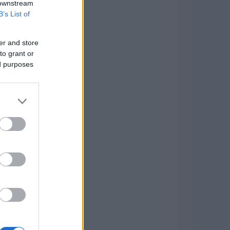
 downstream
B’s List of
er and store
to grant or
ed purposes