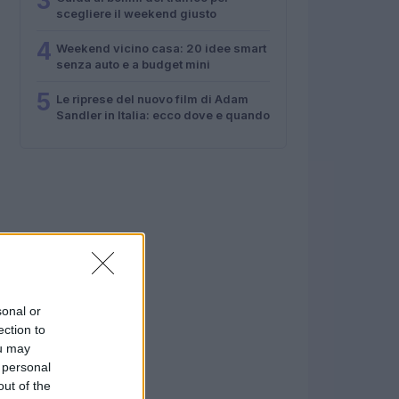
3
scegliere il weekend giusto
4
Weekend vicino casa: 20 idee smart
senza auto e a budget mini
5
Le riprese del nuovo film di Adam
Sandler in Italia: ecco dove e quando
sonal or
ection to
ou may
 personal
out of the