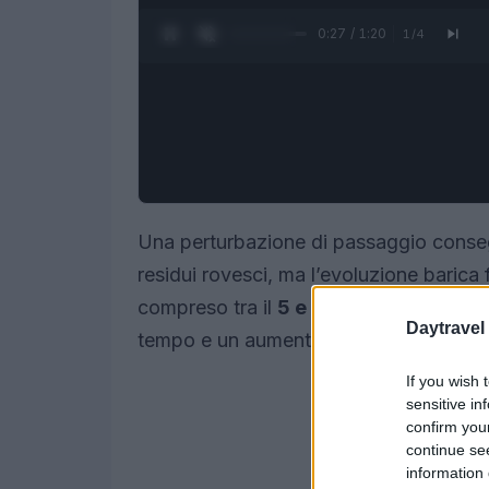
0:28 / 1:20
1
/
4
Una perturbazione di passaggio conseg
residui rovesci, ma l’evoluzione barica
compreso tra il
5 e il 7 giugno 2026
si
Daytravel
tempo e un aumento delle temperature, c
If you wish 
sensitive in
confirm you
continue se
information 