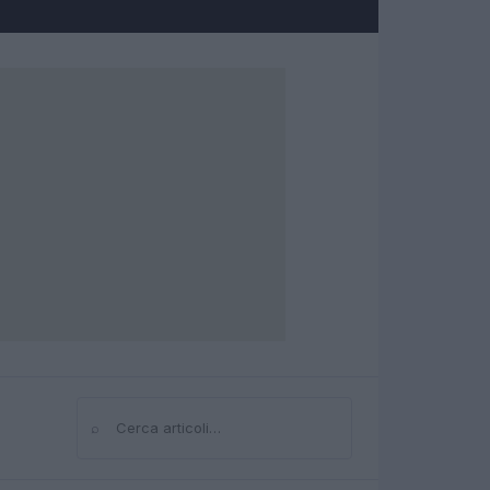
⌕
Cerca