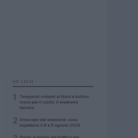
PIÙ LETTI
1
Temporali violenti al Nord e bollino
rosso per il caldo: il weekend
italiano
2
Oroscopo del weekend: cosa
aspettarsi il 8 e 9 agosto 2026
Guida ai bollini del traffico per