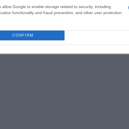
nube innocua in arrivo verso sera; i venti
o allow Google to enable storage related to security, including
rientali in attenuazione, mentre lo
zero
cation functionality and fraud prevention, and other user protection.
ri. Anche la domenica, 7 giugno, proseguirà la
a di precipitazioni significative. I venti rimarranno
CONFIRM
co mosso.