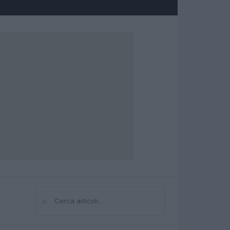
⌕
Cerca