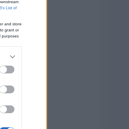
 downstream
B’s List of
er and store
to grant or
ed purposes