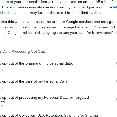
losure of your personal information by third parties on the IAB’s list of
. This information may also be disclosed by us to third parties on the
IA
Participants
that may further disclose it to other third parties.
 that this website/app uses one or more Google services and may gath
including but not limited to your visit or usage behaviour. You may click 
 to Google and its third-party tags to use your data for below specifi
ogle consent section.
l Data Processing Opt Outs
o opt-out of the Sharing of my personal data.
In
o opt-out of the Sale of my Personal Data.
In
to opt-out of processing my Personal Data for Targeted
e ha unito risorse pubbliche e volontà locale:
ing.
In
 stato possibile mettere in sicurezza le strutture
o opt-out of Collection, Use, Retention, Sale, and/or Sharing
erazione non si è fermata alla pura