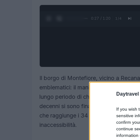
0:28 / 1:20
1
/
4
Il borgo di Montefiore, vicino a Recana
emblematici: il maniero che domina la v
Daytravel
lungo periodo di chiusura. Le porte ch
decenni si sono finalmente aperte, e al
If you wish 
che raggiunge i 34 metri di altezza, to
sensitive in
confirm you
inaccessibilità.
continue se
information 