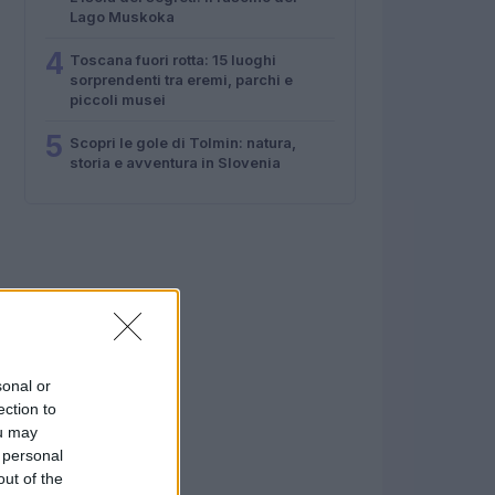
Lago Muskoka
4
Toscana fuori rotta: 15 luoghi
sorprendenti tra eremi, parchi e
piccoli musei
5
Scopri le gole di Tolmin: natura,
storia e avventura in Slovenia
sonal or
ection to
ou may
 personal
out of the