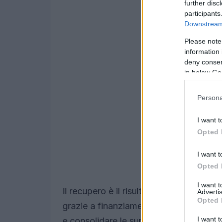
further disc
participants
Downstream 
Please note
information 
deny consent
in below Go
Persona
I want t
Opted 
I want t
Opted 
I want 
Il recupero è il risultato di un piano ch
Advertis
Opted 
grazie a finanziamenti inseriti nel
Pnrr
è
I want t
e consolidare le superfici murarie. L’op