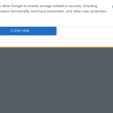
o allow Google to enable storage related to security, including
verso un comitato guidato dalla locale
cation functionality and fraud prevention, and other user protection.
camente le chiavi dal sindaco. Questa scelta
sforma la struttura in un presidio quotidiano per
mirano a rivitalizzare l’economia locale e a
CONFIRM