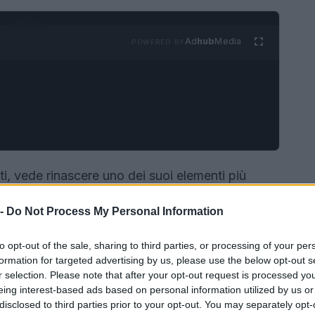
Ad
hub
Media
POWERED BY
ti, vede rinascere uno dei suoi elementi più
alle è stato restituito alla comunità dopo un
 -
Do Not Process My Personal Information
e avevano impedito l’accesso per quasi due
 centro dei lavori emerge la
torre di guardia
to opt-out of the sale, sharing to third parties, or processing of your per
rnata fruibile dopo più di mezzo secolo di
formation for targeted advertising by us, please use the below opt-out s
r selection. Please note that after your opt-out request is processed y
eing interest-based ads based on personal information utilized by us or
disclosed to third parties prior to your opt-out. You may separately opt-