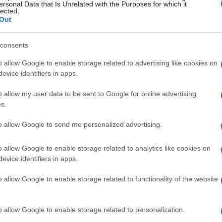
ersonal Data that Is Unrelated with the Purposes for which it
lected.
tello in uno spazio culturale vivo, pensato per
Out
 gestione affidata a un comitato di quartiere
consents
o allow Google to enable storage related to advertising like cookies on
 e ridestinazione
evice identifiers in apps.
o allow my user data to be sent to Google for online advertising
ere di consolidamento strutturale e adeguamenti
s.
ino delle superfici esterne, sono stati rinforzati i
to allow Google to send me personalized advertising.
o sicure verso il punto panoramico.
 ai
2.000.000 di euro
, cifra che ha consentito
o allow Google to enable storage related to analytics like cookies on
che su dotazioni moderne necessarie per l’apertura
evice identifiers in apps.
o allow Google to enable storage related to functionality of the website
e partecipata
o allow Google to enable storage related to personalization.
er essere un volano di comunità: la gestione è