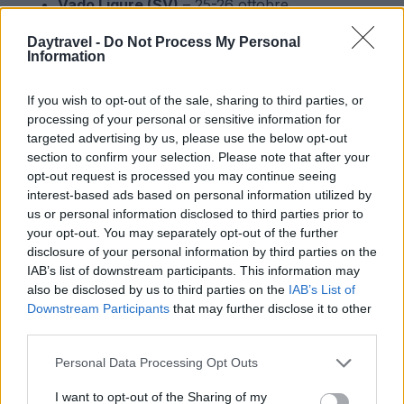
Vado Ligure (SV)
– 25-26 ottobre
Quiliano (SV)
– 24-25 maggio
Daytravel -
Do Not Process My Personal
Ferrara (FE)
– 18-19 ottobre
Information
Palermo (PA)
– 18-19 ottobre
Siracusa (SR)
– 10-11 ottobre
If you wish to opt-out of the sale, sharing to third parties, or
Campi Bisenzio (FI)
– 25-26 ottobre
processing of your personal or sensitive information for
Montefano (MC)
– 25-26 ottobre
targeted advertising by us, please use the below opt-out
Bitonto (BA)
– 8-9 novembre
section to confirm your selection. Please note that after your
opt-out request is processed you may continue seeing
interest-based ads based on personal information utilized by
us or personal information disclosed to third parties prior to
AUTORE
your opt-out. You may separately opt-out of the further
AiAdhubMedia
disclosure of your personal information by third parties on the
IAB’s list of downstream participants. This information may
also be disclosed by us to third parties on the
IAB’s List of
Downstream Participants
that may further disclose it to other
third parties.
Please note that this website/app uses one or more Google
Personal Data Processing Opt Outs
services and may gather and store information including but
not limited to your visit or usage behaviour. You may click to
I want to opt-out of the Sharing of my