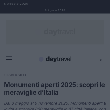
Salta al contenuto
8 Agosto 2026
8 Agosto 2026
⌕
×
⌕
FUORI PORTA
Cerca
Monumenti aperti 2025: scopri le
meraviglie d’Italia
Dal 3 maggio al 9 novembre 2025, Monumenti aperti ti
invita a scoprire 800 meraviglie in 87 città italiane, con