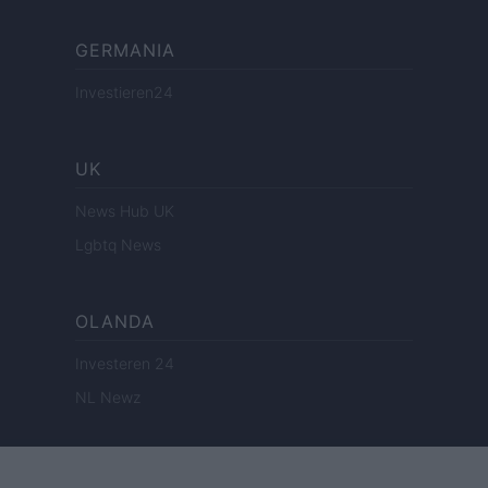
GERMANIA
Investieren24
UK
News Hub UK
Lgbtq News
OLANDA
Investeren 24
NL Newz