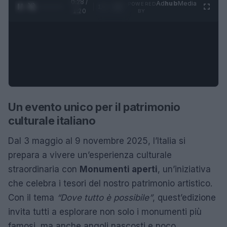
0:28 /
Ad
hub
Media
POWERED
1
/
4
1:20
BY
Un evento unico per il patrimonio
culturale italiano
Dal 3 maggio al 9 novembre 2025, l’Italia si
prepara a vivere un’esperienza culturale
straordinaria con
Monumenti aperti
, un’iniziativa
che celebra i tesori del nostro patrimonio artistico.
Con il tema
“Dove tutto è possibile”
, quest’edizione
invita tutti a esplorare non solo i monumenti più
famosi, ma anche angoli nascosti e poco