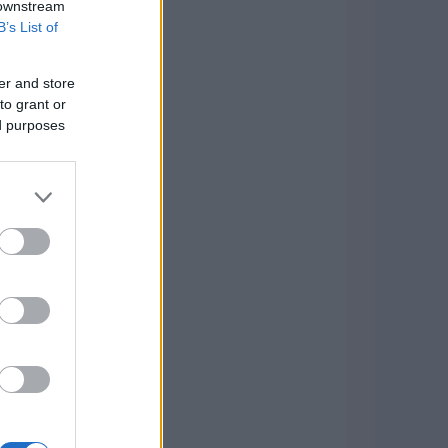
 downstream
B’s List of
er and store
to grant or
ed purposes