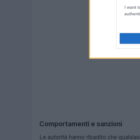
I want t
authenti
Comportamenti e sanzioni
Le autorità hanno ribadito che qualsias