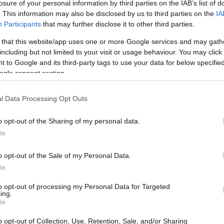
losure of your personal information by third parties on the IAB’s list of
. This information may also be disclosed by us to third parties on the
IA
Participants
that may further disclose it to other third parties.
 that this website/app uses one or more Google services and may gath
including but not limited to your visit or usage behaviour. You may click 
 to Google and its third-party tags to use your data for below specifi
ogle consent section.
l Data Processing Opt Outs
o opt-out of the Sharing of my personal data.
In
menti principali che animeranno il territorio nel
o opt-out of the Sale of my Personal Data.
In
rari e regole da rispettare per l’accesso agli
to opt-out of processing my Personal Data for Targeted
ing.
In
Forlì e regole per l’accesso
o opt-out of Collection, Use, Retention, Sale, and/or Sharing