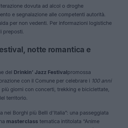
’alterazione dovuta ad alcol o droghe
nto e segnalazione alle competenti autorità.
da per non vedenti. Per informazioni logistiche
i preposti.
estival, notte romantica e
ne del
Drinkin’ Jazz Festival
promossa
borazione con il Comune per celebrare i
100 anni
 più giorni con concerti, trekking e biciclettate,
l territorio.
 nei Borghi più Belli d’Italia”: una passeggiata
una
masterclass
tematica intitolata “Anime