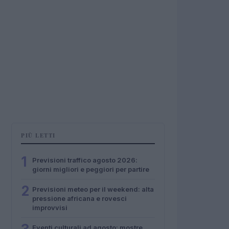
PIÙ LETTI
1
Previsioni traffico agosto 2026:
giorni migliori e peggiori per partire
2
Previsioni meteo per il weekend: alta
pressione africana e rovesci
improvvisi
Eventi culturali ad agosto: mostre,