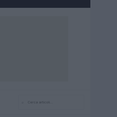
⌕
Cerca