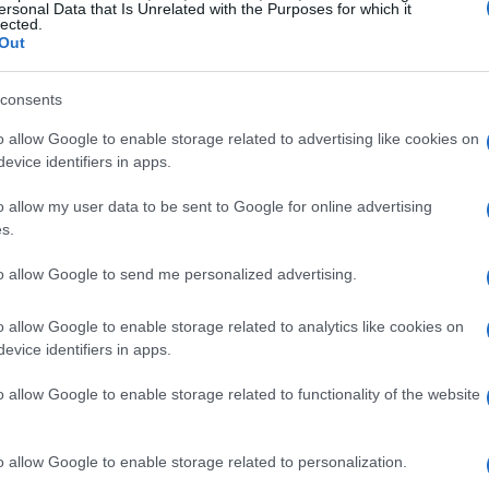
ersonal Data that Is Unrelated with the Purposes for which it
lected.
scenico del grande concerto gratuito di
Rocco
Out
rtura ufficiale dell’estate cittadina. Per motivi di
 misure organizzative precise: la piazza sarà
consents
erazioni di bonifica e i varchi di ingresso
o allow Google to enable storage related to advertising like cookies on
ito ma soggetto alla capienza dell’area e ai
evice identifiers in apps.
o allow my user data to be sent to Google for online advertising
s.
anza comunale (n. 565 del 16 giugno) figurano il
to allow Google to send me personalized advertising.
attine, contenitori di vetro, borracce
facente. Sono vietati anche
droni, biciclette,
o allow Google to enable storage related to analytics like cookies on
puntatori laser
e fotocamere professionali;
evice identifiers in apps.
messi. I locali all’interno del perimetro potranno
o allow Google to enable storage related to functionality of the website
o e il consumo di alcol al di fuori delle aree
o allow Google to enable storage related to personalization.