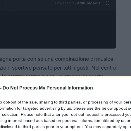
Ad
hub
Media
POWERED BY
omagna porta con sé una combinazione di musica
ioni sportive pensate per tutti i gusti. Nel centro
 la piazza centrale con un grande concerto
 la costa si susseguono rassegne jazz, iniziative
 -
Do Not Process My Personal Information
stronomici.
to opt-out of the sale, sharing to third parties, or processing of your per
formation for targeted advertising by us, please use the below opt-out s
r selection. Please note that after your opt-out request is processed y
eing interest-based ads based on personal information utilized by us or
disclosed to third parties prior to your opt-out. You may separately opt-