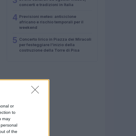
3
concerti e tradizioni in Italia
4
Previsioni meteo: anticiclone
africano e rischio temporali per il
weekend
5
Concerto lirico in Piazza dei Miracoli
per festeggiare l’inizio della
costruzione della Torre di Pisa
sonal or
ection to
ou may
 personal
out of the