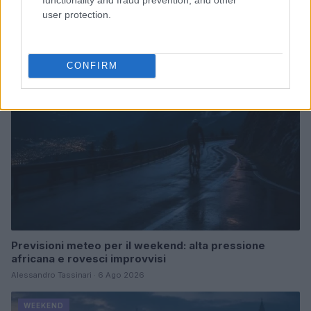
peggiori per partire
user protection.
Alessandro Tassinari · 6 Ago 2026
WEEKEND
CONFIRM
Previsioni meteo per il weekend: alta pressione
africana e rovesci improvvisi
Alessandro Tassinari · 6 Ago 2026
WEEKEND