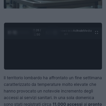
0:29 /
Ad
hub
Media
POWERED
1
/
4
1:50
BY
Il territorio lombardo ha affrontato un fine settimana
caratterizzato da temperature molto elevate che
hanno provocato un notevole incremento degli
accessi ai servizi sanitari. In una sola domenica
sono stati registrati circa
11.000 accessi
ai
pronto