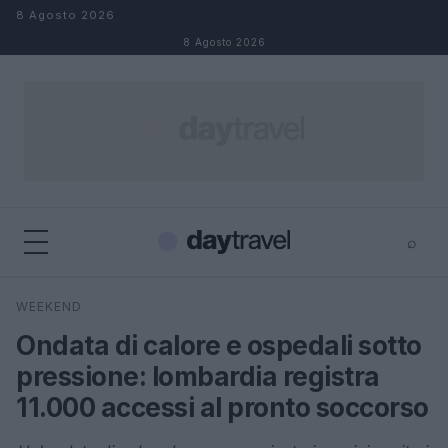
Salta al contenuto
8 Agosto 2026
8 Agosto 2026
⌕
×
⌕
WEEKEND
Cerca
Ondata di calore e ospedali sotto
pressione: lombardia registra
11.000 accessi al pronto soccorso