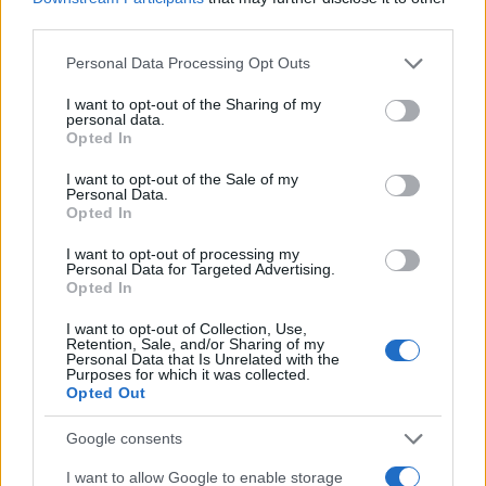
sulle piccole botteghe e conserva il primo
third parties.
badge di guida della città come ricordo unico.
Please note that this website/app uses one or more Google
Personal Data Processing Opt Outs
services and may gather and store information including but
not limited to your visit or usage behaviour. You may click to
I want to opt-out of the Sharing of my
personal data.
grant or deny consent to Google and its third-party tags to
Opted In
use your data for below specified purposes in below Google
consent section.
I want to opt-out of the Sale of my
Personal Data.
Opted In
I want to opt-out of processing my
Personal Data for Targeted Advertising.
Opted In
I want to opt-out of Collection, Use,
Retention, Sale, and/or Sharing of my
Personal Data that Is Unrelated with the
Purposes for which it was collected.
Opted Out
Google consents
I want to allow Google to enable storage