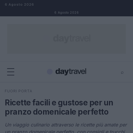
Salta al contenuto
6 Agosto 2026
6 Agosto 2026
⌕
×
⌕
FUORI PORTA
Cerca
Ricette facili e gustose per un
pranzo domenicale perfetto
Un viaggio culinario attraverso le ricette più amate per
un pranzo domenicale perfetto, con consigli e trucchi