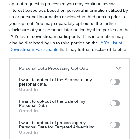
opt-out request is processed you may continue seeing
organizzare un pranzo domenicale
interest-based ads based on personal information utilized by
indimenticabile, pieno di sapori e profumi che
us or personal information disclosed to third parties prior to
your opt-out. You may separately opt-out of the further
conquisteranno tutti i tuoi ospiti. Buon appetito!
disclosure of your personal information by third parties on the
IAB’s list of downstream participants. This information may
also be disclosed by us to third parties on the
IAB’s List of
Downstream Participants
that may further disclose it to other
AUTORE
third parties.
Alessandro Tassinari
Alessandro Tassinari, torinese con passaporto
Please note that this website/app uses one or more Google
Personal Data Processing Opt Outs
pieno di timbri, riscrisse un percorso alpino
services and may gather and store information including but
dopo un incontro al Rifugio Garelli: oggi cura
not limited to your visit or usage behaviour. You may click to
I want to opt-out of the Sharing of my
personal data.
storie di viaggio in chiave narrativa. In
grant or deny consent to Google and its third-party tags to
Opted In
redazione predilige longform, sostiene
use your data for below specified purposes in below Google
l'attenzione al paesaggio e conserva un
consent section.
I want to opt-out of the Sale of my
Personal Data.
taccuino logoro con mappe disegnate a
Opted In
mano.
I want to opt-out of processing my
Personal Data for Targeted Advertising.
Opted In