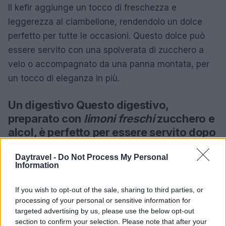
Il kefir aggiunge un tocco di freschezza e
leggerezza al ciambellone, rendendolo un dolce
perfetto per tutte le occasioni. Questo dolce può
essere servito con una spolverata di zucchero a
velo o accompagnato da una panna montata, per
un tocco di eleganza in più.
Un digestivo Questo digestivo,
preparato con
limoni freschi
zucchero e
alcol, è perfetto per essere servito dopo
il pasto. La preparazione richiede un po’
di tempo, ma il risultato è un digestivo
Daytravel -
Do Not Process My Personal
Information
profumato e rinfrescante
perfetto
If you wish to opt-out of the sale, sharing to third parties, or
La domenica è il giorno perfetto per dedicarsi alla
processing of your personal or sensitive information for
cucina e condividere momenti speciali con le
targeted advertising by us, please use the below opt-out
section to confirm your selection. Please note that after your
persone care. Con queste ricette, potrai