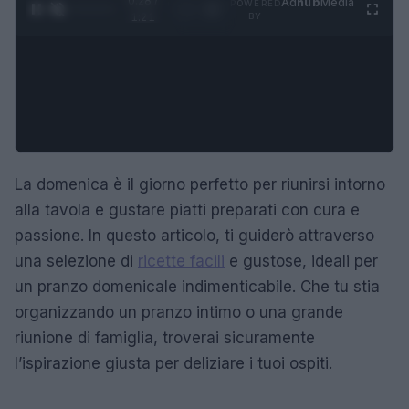
0:29 /
Ad
hub
Media
POWERED
1
/
4
1:21
BY
La domenica è il giorno perfetto per riunirsi intorno
alla tavola e gustare piatti preparati con cura e
passione. In questo articolo, ti guiderò attraverso
una selezione di
ricette facili
e gustose, ideali per
un pranzo domenicale indimenticabile. Che tu stia
organizzando un pranzo intimo o una grande
riunione di famiglia, troverai sicuramente
l’ispirazione giusta per deliziare i tuoi ospiti.