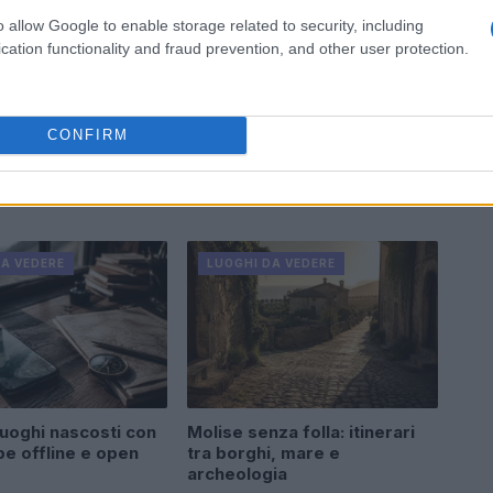
o allow Google to enable storage related to security, including
cation functionality and fraud prevention, and other user protection.
CONFIRM
DA VEDERE
LUOGHI DA VEDERE
luoghi nascosti con
Molise senza folla: itinerari
e offline e open
tra borghi, mare e
archeologia