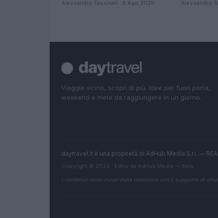
Alessandro Tassinari · 8 Ago 2026
Alessandro Ta
Viaggia vicino, scopri di più. Idee per fuori porta,
weekend e mete da raggiungere in un giorno.
daytravel.it è una proprietà di AdHub Media S.r.l. — R
Copyright © 2026 · Edito da AdHub Media — Italia
I contenuti sono curati dalla redazione con il supporto di strum