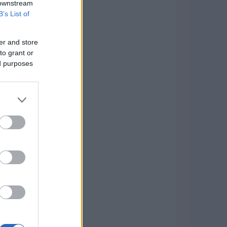
 downstream
B’s List of
er and store
to grant or
ed purposes