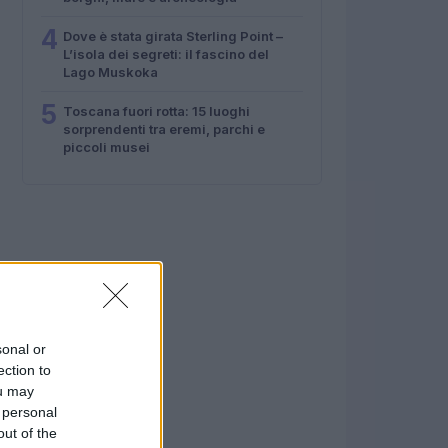
4
Dove è stata girata Sterling Point –
L’isola dei segreti: il fascino del
Lago Muskoka
5
Toscana fuori rotta: 15 luoghi
sorprendenti tra eremi, parchi e
piccoli musei
sonal or
ection to
ou may
 personal
out of the