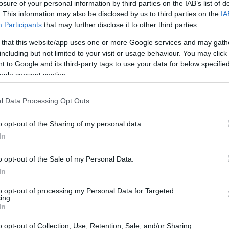
losure of your personal information by third parties on the IAB’s list of
. This information may also be disclosed by us to third parties on the
IA
Participants
that may further disclose it to other third parties.
 that this website/app uses one or more Google services and may gath
including but not limited to your visit or usage behaviour. You may click 
 to Google and its third-party tags to use your data for below specifi
ogle consent section.
l Data Processing Opt Outs
 puntare su
Lisbona
, con
6 giornate belle
e una
o opt-out of the Sharing of my personal data.
In
dove la temperatura sale a
31.9°C
sotto cieli
o, con massime rispettivamente di 31.5°C e
o opt-out of the Sale of my Personal Data.
do e sole garantito.
In
to opt-out of processing my Personal Data for Targeted
ne ideale per chi vuole viaggiare senza
ing.
In
e offrono condizioni perfette per mare, città e
ermano che questa settimana è il momento giusto
o opt-out of Collection, Use, Retention, Sale, and/or Sharing