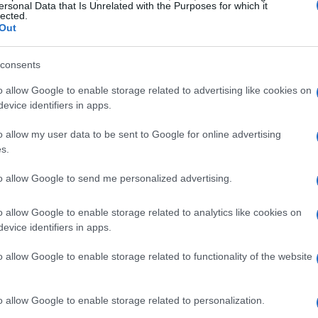
ersonal Data that Is Unrelated with the Purposes for which it
lected.
Out
consents
o allow Google to enable storage related to advertising like cookies on
evice identifiers in apps.
e da quindici anni insegue il bel tempo lungo il
a in coste, spiagge e nell'arte di scegliere il momento
o allow my user data to be sent to Google for online advertising
s.
to allow Google to send me personalized advertising.
o allow Google to enable storage related to analytics like cookies on
evice identifiers in apps.
o allow Google to enable storage related to functionality of the website
o allow Google to enable storage related to personalization.