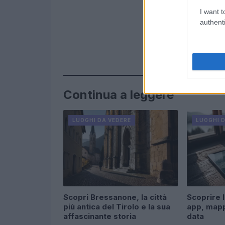
I want t
authenti
Continua a leggere
LUOGHI DA VEDERE
LUOGHI 
Scopri Bressanone, la città
Scoprire 
più antica del Tirolo e la sua
app, mapp
affascinante storia
data