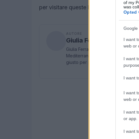
of my P
per visitare queste località.
was col
Opted 
Google 
AUTORE
Giulia Ferrari
I want t
web or d
Giulia Ferrari è una travel editor ch
Mediterraneo e oltre. È specializzat
I want t
giusto per partire.
purpose
I want 
I want t
web or d
I want t
or app.
I want t