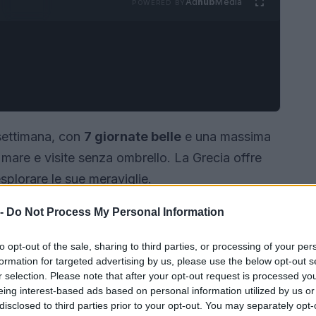
Ad
hub
Media
POWERED BY
 settimana, con
7 giornate belle
e una massima
i mare e visite senza ombrello. La Grecia offre
esplorare le sue meraviglie.
 -
Do Not Process My Personal Information
to opt-out of the sale, sharing to third parties, or processing of your per
formation for targeted advertising by us, please use the below opt-out s
r selection. Please note that after your opt-out request is processed y
eing interest-based ads based on personal information utilized by us or
disclosed to third parties prior to your opt-out. You may separately opt-