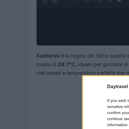
0:28 / 1:20
1
/
4
Santorini
è la regina del clima questa
media di
28.7°C
, ideale per giornate d
cieli sereni e temperature perfette per 
Daytravel
If you wish 
sensitive in
confirm you
continue se
information 