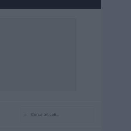
⌕
Cerca