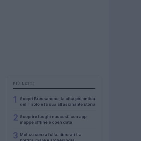
PIÙ LETTI
1
Scopri Bressanone, la città più antica
del Tirolo e la sua affascinante storia
2
Scoprire luoghi nascosti con app,
mappe offline e open data
3
Molise senza folla: itinerari tra
borghi, mare e archeologia