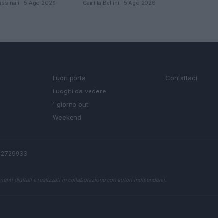
ssinari · 5 Ago 2026
Camilla Bellini · 5 Ago 2026
SEZIONI
MAGAZINE
Fuori porta
Contattaci
Luoghi da vedere
1 giorno out
Weekend
EA 2729933
enti digitali e realizzati in collaborazione con autori indipendenti.