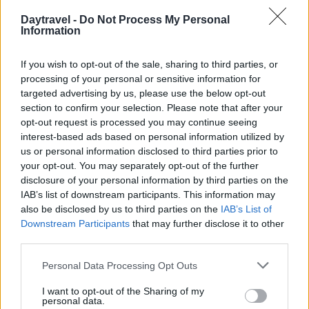
Daytravel -
Do Not Process My Personal
Information
AUTORE
Alessandro Tassinari
If you wish to opt-out of the sale, sharing to third parties, or
Alessandro Tassinari, torinese con passaporto
processing of your personal or sensitive information for
pieno di timbri, riscrisse un percorso alpino
targeted advertising by us, please use the below opt-out
dopo un incontro al Rifugio Garelli: oggi cura
section to confirm your selection. Please note that after your
storie di viaggio in chiave narrativa. In
opt-out request is processed you may continue seeing
redazione predilige longform, sostiene
interest-based ads based on personal information utilized by
l'attenzione al paesaggio e conserva un
us or personal information disclosed to third parties prior to
taccuino logoro con mappe disegnate a
your opt-out. You may separately opt-out of the further
mano.
disclosure of your personal information by third parties on the
IAB’s list of downstream participants. This information may
also be disclosed by us to third parties on the
IAB’s List of
Downstream Participants
that may further disclose it to other
third parties.
Please note that this website/app uses one or more Google
Personal Data Processing Opt Outs
services and may gather and store information including but
not limited to your visit or usage behaviour. You may click to
I want to opt-out of the Sharing of my
personal data.
grant or deny consent to Google and its third-party tags to