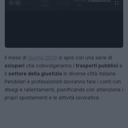
0:29 /
Ad
hub
Media
POWERED
1
/
4
1:23
BY
Il mese di
giugno 2026
si apre con una serie di
scioperi
che coinvolgeranno i
trasporti pubblici
e
il
settore della giustizia
in diverse città italiane.
Pendolari e professionisti dovranno fare i conti con
disagi e rallentamenti, pianificando con attenzione i
propri spostamenti e le attività lavorative.