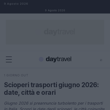
Salta al contenuto
9 Agosto 2026
9 Agosto 2026
⌕
×
⌕
1 GIORNO OUT
Cerca
Scioperi trasporti giugno 2026:
date, città e orari
Giugno 2026 si preannuncia turbolento per i trasporti
in Italia. Scopri le date degli scioperi, le città coinvolte