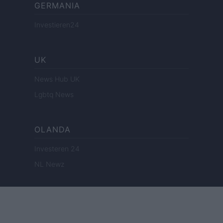
GERMANIA
Investieren24
UK
News Hub UK
Lgbtq News
OLANDA
Investeren 24
NL Newz