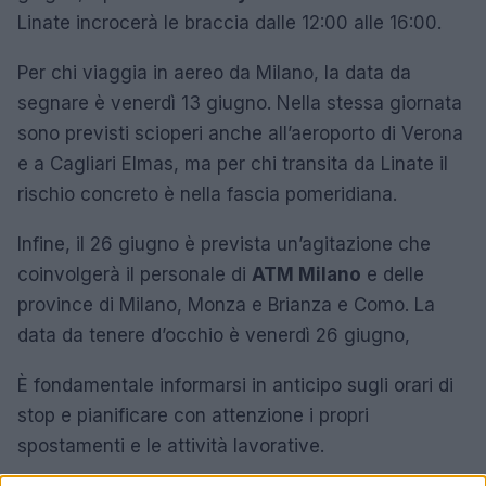
Linate incrocerà le braccia dalle 12:00 alle 16:00.
Per chi viaggia in aereo da Milano, la data da
segnare è venerdì 13 giugno. Nella stessa giornata
sono previsti scioperi anche all’aeroporto di Verona
e a Cagliari Elmas, ma per chi transita da Linate il
rischio concreto è nella fascia pomeridiana.
Infine, il 26 giugno è prevista un’agitazione che
coinvolgerà il personale di
ATM Milano
e delle
province di Milano, Monza e Brianza e Como. La
data da tenere d’occhio è venerdì 26 giugno,
È fondamentale informarsi in anticipo sugli orari di
stop e pianificare con attenzione i propri
spostamenti e le attività lavorative.