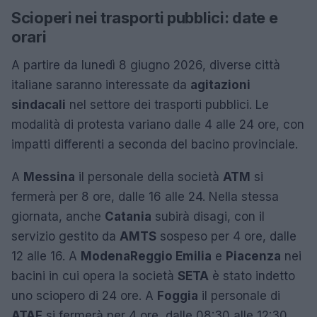
Scioperi nei trasporti pubblici: date e
orari
A partire da lunedì 8 giugno 2026, diverse città
italiane saranno interessate da
agitazioni
sindacali
nel settore dei trasporti pubblici. Le
modalità di protesta variano dalle 4 alle 24 ore, con
impatti differenti a seconda del bacino provinciale.
A
Messina
il personale della società
ATM
si
fermerà per 8 ore, dalle 16 alle 24. Nella stessa
giornata, anche
Catania
subirà disagi, con il
servizio gestito da
AMTS
sospeso per 4 ore, dalle
12 alle 16. A
Modena
Reggio Emilia
e
Piacenza
nei
bacini in cui opera la società
SETA
è stato indetto
uno sciopero di 24 ore. A
Foggia
il personale di
ATAF
si fermerà per 4 ore, dalle 08:30 alle 12:30.