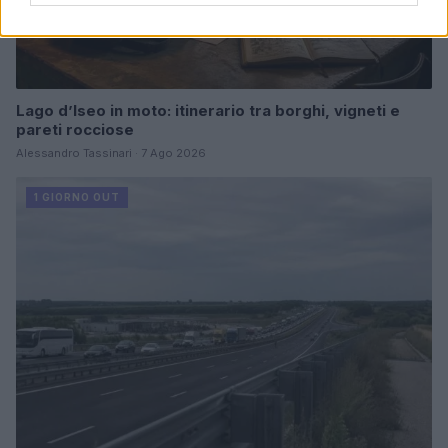
Lago d’Iseo in moto: itinerario tra borghi, vigneti e
pareti rocciose
Alessandro Tassinari · 7 Ago 2026
1 GIORNO OUT