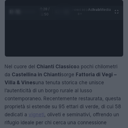
0:29 /
Ad
hub
Media
POWERED
1
/
4
1:50
BY
Nel cuore del
Chianti Classico
a pochi chilometri
da
Castellina in Chianti
sorge
Fattoria di Vegi –
Villa & Vines
una tenuta storica che unisce
l’autenticità di un borgo rurale al lusso
contemporaneo. Recentemente restaurata, questa
proprietà si estende su 95 ettari di verde, di cui 58
dedicati a
vigneti
, oliveti e seminativi, offrendo un
rifugio ideale per chi cerca una connessione