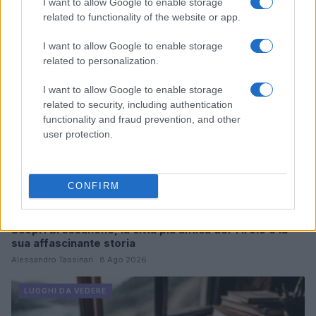
I want to allow Google to enable storage
related to functionality of the website or app.
LUOGHI DA VEDERE
I want to allow Google to enable storage
related to personalization.
I want to allow Google to enable storage
related to security, including authentication
functionality and fraud prevention, and other
user protection.
CONFIRM
Scopri Bressanone, la città più antica del Tirolo e la
sua affascinante storia
Alessandro Tassinari · 8 Ago 2026
LUOGHI DA VEDERE