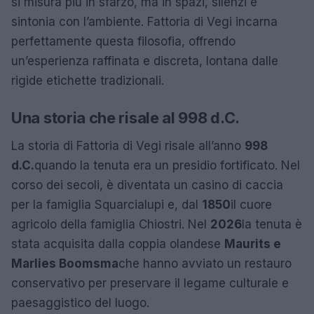
si misura più in sfarzo, ma in spazi, silenzi e
sintonia con l’ambiente. Fattoria di Vegi incarna
perfettamente questa filosofia, offrendo
un’esperienza raffinata e discreta, lontana dalle
rigide etichette tradizionali.
Una storia che risale al 998 d.C.
La storia di Fattoria di Vegi risale all’anno
998
d.C.
quando la tenuta era un presidio fortificato. Nel
corso dei secoli, è diventata un casino di caccia
per la famiglia Squarcialupi e, dal
1850
il cuore
agricolo della famiglia Chiostri. Nel
2026
la tenuta è
stata acquisita dalla coppia olandese
Maurits e
Marlies Boomsma
che hanno avviato un restauro
conservativo per preservare il legame culturale e
paesaggistico del luogo.