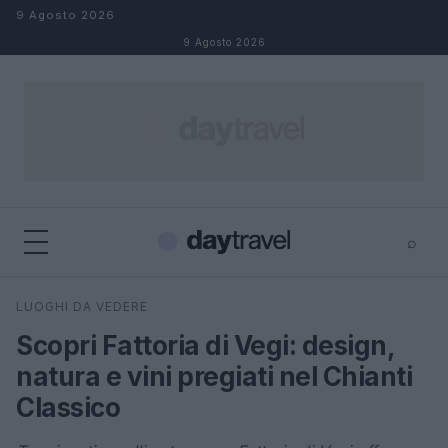
Salta al contenuto
9 Agosto 2026
9 Agosto 2026
⌕
×
⌕
LUOGHI DA VEDERE
Cerca
Scopri Fattoria di Vegi: design,
natura e vini pregiati nel Chianti
Classico