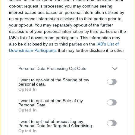
rallentato le attività, ma l’obiettivo è chiaro:
opt-out request is processed you may continue seeing
l’inaugurazione di una nuova, moderna cantina
interest-based ads based on personal information utilized by
us or personal information disclosed to third parties prior to
prevista per la piena operatività estiva, capace di
your opt-out. You may separately opt-out of the further
ospitare al meglio le fasi produttive e i wine tours.
disclosure of your personal information by third parties on the
IAB’s list of downstream participants. This information may
also be disclosed by us to third parties on the
IAB’s List of
Downstream Participants
that may further disclose it to other
AUTORE
third parties.
Alessandro Tassinari
Please note that this website/app uses one or more Google
Personal Data Processing Opt Outs
Alessandro Tassinari, torinese con passaporto
services and may gather and store information including but
pieno di timbri, riscrisse un percorso alpino
not limited to your visit or usage behaviour. You may click to
I want to opt-out of the Sharing of my
dopo un incontro al Rifugio Garelli: oggi cura
personal data.
grant or deny consent to Google and its third-party tags to
storie di viaggio in chiave narrativa. In
Opted In
use your data for below specified purposes in below Google
redazione predilige longform, sostiene
consent section.
I want to opt-out of the Sale of my
l'attenzione al paesaggio e conserva un
Personal Data.
taccuino logoro con mappe disegnate a
Opted In
mano.
I want to opt-out of processing my
Personal Data for Targeted Advertising.
Opted In