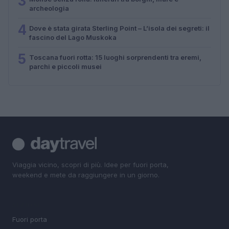
3
archeologia
4
Dove è stata girata Sterling Point – L’isola dei segreti: il
fascino del Lago Muskoka
5
Toscana fuori rotta: 15 luoghi sorprendenti tra eremi,
parchi e piccoli musei
Viaggia vicino, scopri di più. Idee per fuori porta,
weekend e mete da raggiungere in un giorno.
SEZIONI
Fuori porta