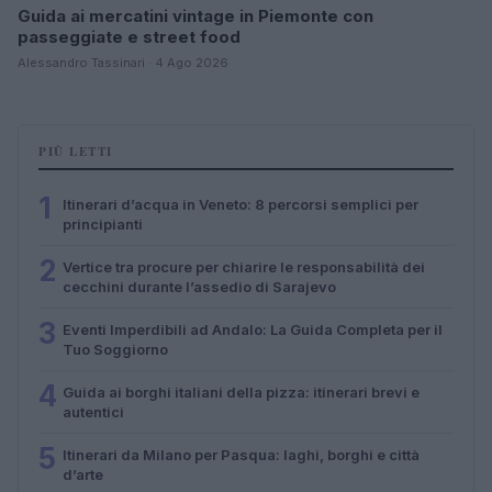
Guida ai mercatini vintage in Piemonte con
passeggiate e street food
Alessandro Tassinari · 4 Ago 2026
PIÙ LETTI
1
Itinerari d’acqua in Veneto: 8 percorsi semplici per
principianti
2
Vertice tra procure per chiarire le responsabilità dei
cecchini durante l’assedio di Sarajevo
3
Eventi Imperdibili ad Andalo: La Guida Completa per il
Tuo Soggiorno
4
Guida ai borghi italiani della pizza: itinerari brevi e
autentici
5
Itinerari da Milano per Pasqua: laghi, borghi e città
d’arte