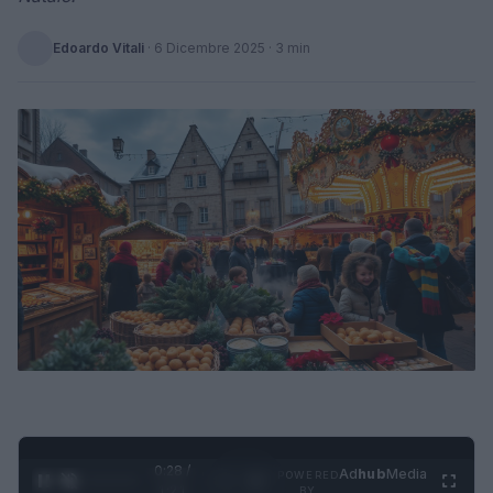
Edoardo Vitali
·
6 Dicembre 2025
· 3 min
0:29 /
Ad
hub
Media
POWERED
1
/
4
1:21
BY