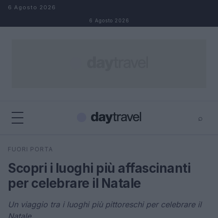
Salta al contenuto
6 Agosto 2026
6 Agosto 2026
⌕
×
⌕
FUORI PORTA
Cerca
Scopri i luoghi più affascinanti
per celebrare il Natale
Un viaggio tra i luoghi più pittoreschi per celebrare il
Natale.