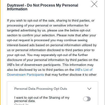
Daytravel -
Do Not Process My Personal
AUTORE
Information
Edoardo Vitali
Edoardo Vitali ha coordinato la copertura
If you wish to opt-out of the sale, sharing to third parties, or
della ristrutturazione del mercato ittico di
processing of your personal or sensitive information for
Palermo, sostenendo la linea editoriale sulla
targeted advertising by us, please use the below opt-out
trasparenza fiscale. Capo redattore
section to confirm your selection. Please note that after your
economia, porta in redazione un tratto
opt-out request is processed you may continue seeing
pragmatico e un dettaglio personale:
interest-based ads based on personal information utilized by
conserva ancora taccuini degli incontri in Sala
us or personal information disclosed to third parties prior to
delle Lapidi.
your opt-out. You may separately opt-out of the further
disclosure of your personal information by third parties on the
IAB’s list of downstream participants. This information may
also be disclosed by us to third parties on the
IAB’s List of
Downstream Participants
that may further disclose it to other
third parties.
Please note that this website/app uses one or more Google
Personal Data Processing Opt Outs
services and may gather and store information including but
not limited to your visit or usage behaviour. You may click to
I want to opt-out of the Sharing of my
personal data.
grant or deny consent to Google and its third-party tags to
Opted In