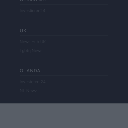
Investieren24
UK
News Hub UK
Lgbtq News
OLANDA
Investeren 24
NL Newz