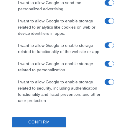
I want to allow Google to send me
personalized advertising.
I want to allow Google to enable storage
related to analytics like cookies on web or
device identifiers in apps.
I want to allow Google to enable storage
related to functionality of the website or app.
Odissea e Spider-Man: i film che hanno rivoluzionato
l’estate al cinema
I want to allow Google to enable storage
Alessandro Tassinari · 5 Ago 2026
related to personalization.
FUORI PORTA
I want to allow Google to enable storage
related to security, including authentication
functionality and fraud prevention, and other
user protection.
CONFIRM