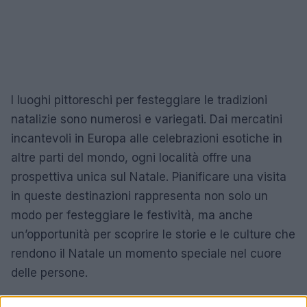
I luoghi pittoreschi per festeggiare le tradizioni
natalizie sono numerosi e variegati. Dai mercatini
incantevoli in Europa alle celebrazioni esotiche in
altre parti del mondo, ogni località offre una
prospettiva unica sul Natale. Pianificare una visita
in queste destinazioni rappresenta non solo un
modo per festeggiare le festività, ma anche
un’opportunità per scoprire le storie e le culture che
rendono il Natale un momento speciale nel cuore
delle persone.