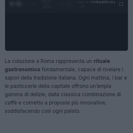
0:28 /
Ad
hub
Media
POWERED
1
/
4
1:23
BY
La colazione a Roma rappresenta un
rituale
gastronomico
fondamentale, capace di rivelare i
sapori della tradizione italiana. Ogni mattina, i bar e
le pasticcerie della capitale offrono un’ampia
gamma di delizie, dalla classica combinazione di
caffè e cornetto a proposte più innovative,
soddisfacendo così ogni palato.