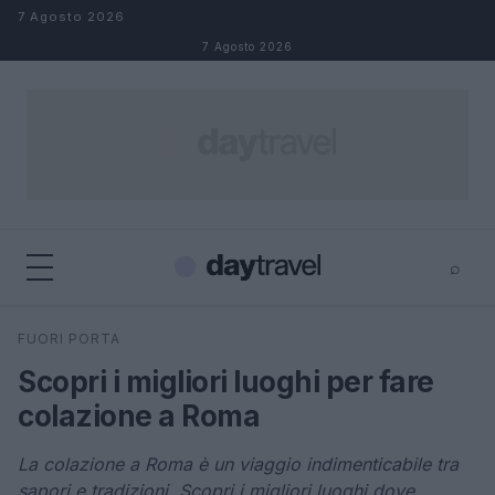
Salta al contenuto
7 Agosto 2026
7 Agosto 2026
⌕
×
⌕
FUORI PORTA
Cerca
Scopri i migliori luoghi per fare
colazione a Roma
La colazione a Roma è un viaggio indimenticabile tra
sapori e tradizioni. Scopri i migliori luoghi dove