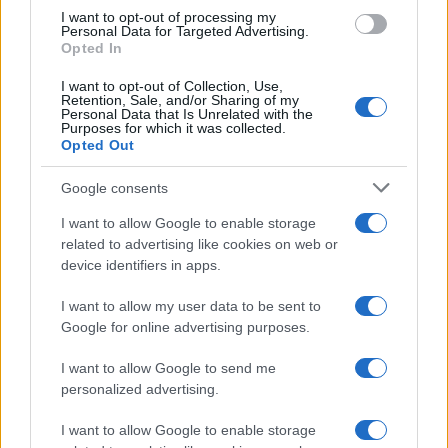
Odissea e Spider-Man: i film che hanno rivoluzionato
I want to opt-out of processing my
l’estate al cinema
Personal Data for Targeted Advertising.
Alessandro Tassinari · 5 Ago 2026
Opted In
I want to opt-out of Collection, Use,
FUORI PORTA
Retention, Sale, and/or Sharing of my
Personal Data that Is Unrelated with the
Purposes for which it was collected.
Opted Out
Google consents
I want to allow Google to enable storage
related to advertising like cookies on web or
device identifiers in apps.
I want to allow my user data to be sent to
Google for online advertising purposes.
Dalla gloria di Coppi al declino attuale: l’allarme per il
I want to allow Google to send me
ciclismo italiano
personalized advertising.
Beatrice Beretta · 4 Ago 2026
I want to allow Google to enable storage