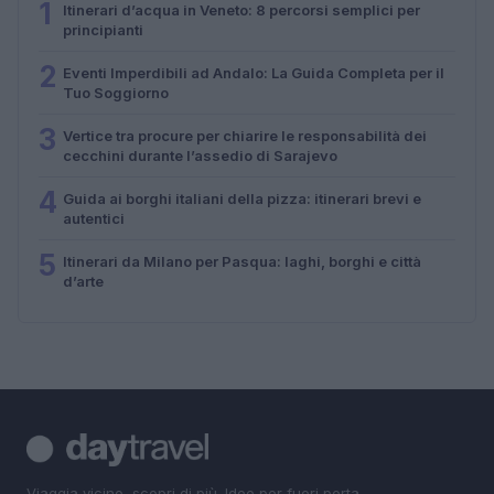
1
Itinerari d’acqua in Veneto: 8 percorsi semplici per
principianti
2
Eventi Imperdibili ad Andalo: La Guida Completa per il
Tuo Soggiorno
3
Vertice tra procure per chiarire le responsabilità dei
cecchini durante l’assedio di Sarajevo
4
Guida ai borghi italiani della pizza: itinerari brevi e
autentici
5
Itinerari da Milano per Pasqua: laghi, borghi e città
d’arte
Viaggia vicino, scopri di più. Idee per fuori porta,