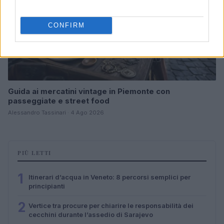
CONFIRM
Guida ai mercatini vintage in Piemonte con
passeggiate e street food
Alessandro Tassinari · 4 Ago 2026
PIÙ LETTI
1
Itinerari d’acqua in Veneto: 8 percorsi semplici per
principianti
2
Vertice tra procure per chiarire le responsabilità dei
cecchini durante l’assedio di Sarajevo