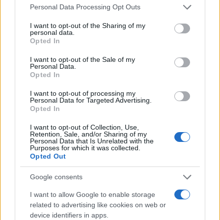
Please note that this website/app uses one or more Google
Continua a leggere
Personal Data Processing Opt Outs
services and may gather and store information including but
not limited to your visit or usage behaviour. You may click to
I want to opt-out of the Sharing of my
personal data.
FUORI PORTA
grant or deny consent to Google and its third-party tags to
Opted In
use your data for below specified purposes in below Google
consent section.
I want to opt-out of the Sale of my
Personal Data.
Opted In
I want to opt-out of processing my
Personal Data for Targeted Advertising.
Opted In
I want to opt-out of Collection, Use,
Retention, Sale, and/or Sharing of my
Personal Data that Is Unrelated with the
Purposes for which it was collected.
Opted Out
Odissea e Spider-Man: i film che hanno rivoluzionato
Google consents
l’estate al cinema
Alessandro Tassinari · 5 Ago 2026
I want to allow Google to enable storage
related to advertising like cookies on web or
FUORI PORTA
device identifiers in apps.