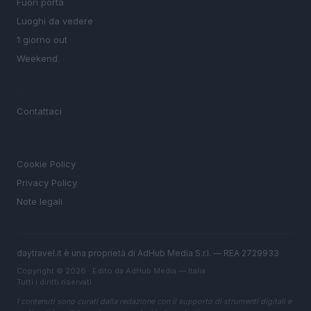
Fuori porta
Luoghi da vedere
1 giorno out
Weekend
MAGAZINE
Contattaci
LEGALE
Cookie Policy
Privacy Policy
Note legali
daytravel.it è una proprietà di AdHub Media S.r.l. — REA 2729933
Copyright © 2026 · Edito da AdHub Media — Italia
Tutti i diritti riservati
I contenuti sono curati dalla redazione con il supporto di strumenti digitali e