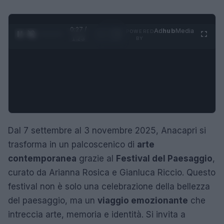
0:28 /
Ad
hub
Media
POWERED
1
/
4
1:23
BY
Dal 7 settembre al 3 novembre 2025, Anacapri si
trasforma in un palcoscenico di
arte
contemporanea
grazie al
Festival del Paesaggio
,
curato da Arianna Rosica e Gianluca Riccio. Questo
festival non è solo una celebrazione della bellezza
del paesaggio, ma un
viaggio emozionante
che
intreccia arte, memoria e identità. Si invita a