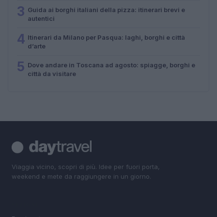
3
Guida ai borghi italiani della pizza: itinerari brevi e
autentici
4
Itinerari da Milano per Pasqua: laghi, borghi e città
d’arte
5
Dove andare in Toscana ad agosto: spiagge, borghi e
città da visitare
Viaggia vicino, scopri di più. Idee per fuori porta,
weekend e mete da raggiungere in un giorno.
SEZIONI