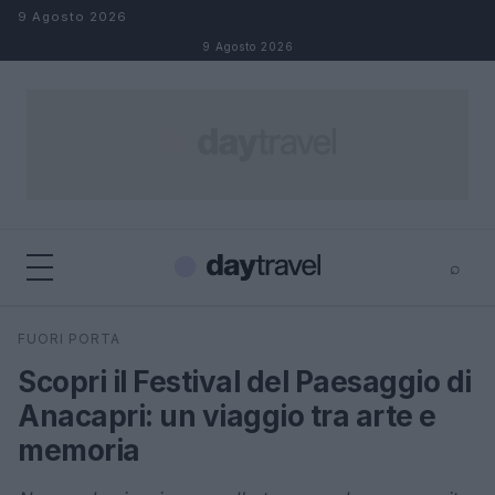
Salta al contenuto
9 Agosto 2026
9 Agosto 2026
⌕
×
⌕
FUORI PORTA
Cerca
Scopri il Festival del Paesaggio di
Anacapri: un viaggio tra arte e
memoria