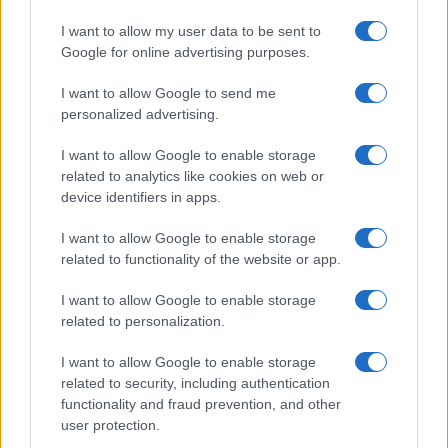
I want to allow my user data to be sent to
Google for online advertising purposes.
I want to allow Google to send me
personalized advertising.
I want to allow Google to enable storage
related to analytics like cookies on web or
device identifiers in apps.
I want to allow Google to enable storage
related to functionality of the website or app.
Dalla gloria di Coppi al declino attuale: l’allarme per il
ciclismo italiano
I want to allow Google to enable storage
Beatrice Beretta · 4 Ago 2026
related to personalization.
FUORI PORTA
I want to allow Google to enable storage
related to security, including authentication
functionality and fraud prevention, and other
user protection.