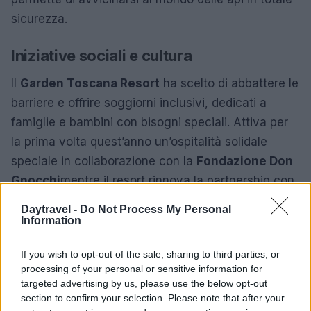
sicurezza.
Iniziative sociali e cultura
Il
Garden Toscana Resort
ha scelto di abbattere le
barriere e offrire soggiorni inclusivi, dedicati a
famiglie e bambini con bisogni speciali. Attiva per
la prima volta quest’anno un’ospitalità solidale
speciale in collaborazione con la
Fondazione Don
Gnocchi
mentre il resort rinnova la partnership con
la
Fondazione De Marchi
per promuovere la
Daytravel -
Do Not Process My Personal
cultura della sana alimentazione fin dall’infanzia.
Information
La sera, il sipario si alza al
Garden Theater
un
If you wish to opt-out of the sale, sharing to third parties, or
processing of your personal or sensitive information for
gioiello architettonico coperto da
800 posti a
targeted advertising by us, please use the below opt-out
sedere
dove si tengono musical, concerti e
section to confirm your selection. Please note that after your
spettacoli di eccezionale livello. Non mancano i