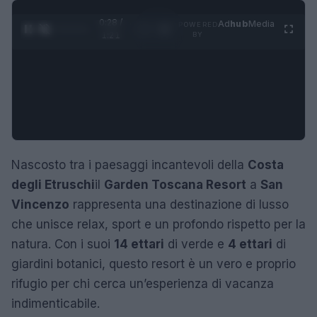
0:29 /
Ad
hub
Media
POWERED
1
/
4
1:21
BY
Nascosto tra i paesaggi incantevoli della
Costa
degli Etruschi
il
Garden Toscana Resort
a
San
Vincenzo
rappresenta una destinazione di lusso
che unisce relax, sport e un profondo rispetto per la
natura. Con i suoi
14 ettari
di verde e
4 ettari
di
giardini botanici, questo resort è un vero e proprio
rifugio per chi cerca un’esperienza di vacanza
indimenticabile.