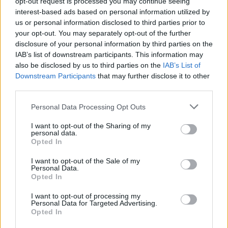
opt-out request is processed you may continue seeing
interest-based ads based on personal information utilized by
suggestivi appuntamenti di osservazione
us or personal information disclosed to third parties prior to
astronomica guidata con i telescopi
your opt-out. You may separately opt-out of the further
dell’
Associazione Astrofili di Piombino
.
disclosure of your personal information by third parties on the
IAB’s list of downstream participants. This information may
also be disclosed by us to third parties on the
IAB’s List of
Downstream Participants
that may further disclose it to other
AUTORE
third parties.
Camilla Bellini
Please note that this website/app uses one or more Google
Personal Data Processing Opt Outs
Camilla Bellini, ex guida turistica fiorentina,
services and may gather and store information including but
trasformò la visita a Santa Maria Novella in un
not limited to your visit or usage behaviour. You may click to
I want to opt-out of the Sharing of my
progetto multimediale: ora dirige
personal data.
grant or deny consent to Google and its third-party tags to
Opted In
approfondimenti su patrimoni locali. In
use your data for below specified purposes in below Google
redazione sostiene itinerari slow, firma dossier
consent section.
I want to opt-out of the Sale of my
sulle piccole botteghe e conserva il primo
Personal Data.
badge di guida della città come ricordo unico.
Opted In
I want to opt-out of processing my
Personal Data for Targeted Advertising.
Opted In