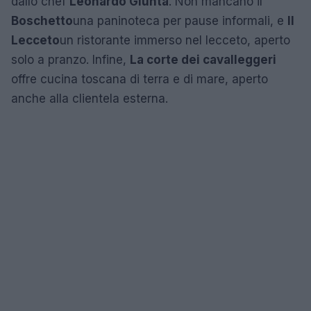
dallo chef
Leonardo Giunta
. Non mancano il
Boschetto
una paninoteca per pause informali, e
Il
Lecceto
un ristorante immerso nel lecceto, aperto
solo a pranzo. Infine,
La corte dei cavalleggeri
offre cucina toscana di terra e di mare, aperto
anche alla clientela esterna.