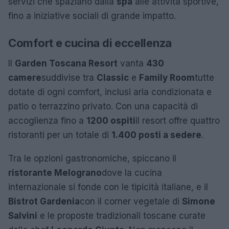
servizi che spaziano dalla
spa
alle attività sportive,
fino a iniziative sociali di grande impatto.
Comfort e cucina di eccellenza
Il
Garden Toscana Resort
vanta
430
camere
suddivise tra
Classic
e
Family Room
tutte
dotate di ogni comfort, inclusi aria condizionata e
patio o terrazzino privato. Con una capacità di
accoglienza fino a
1200 ospiti
il resort offre quattro
ristoranti per un totale di
1.400 posti a sedere
.
Tra le opzioni gastronomiche, spiccano il
ristorante Melograno
dove la cucina
internazionale si fonde con le tipicità italiane, e il
Bistrot Gardenia
con il corner vegetale di
Simone
Salvini
e le proposte tradizionali toscane curate