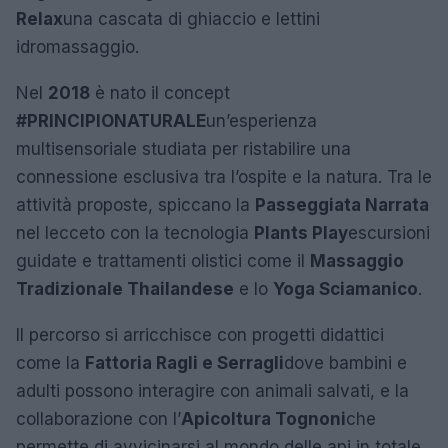
Relax
una cascata di ghiaccio e lettini
idromassaggio.
Nel
2018
è nato il concept
#PRINCIPIONATURALE
un’esperienza
multisensoriale studiata per ristabilire una
connessione esclusiva tra l’ospite e la natura. Tra le
attività proposte, spiccano la
Passeggiata Narrata
nel lecceto con la tecnologia
Plants Play
escursioni
guidate e trattamenti olistici come il
Massaggio
Tradizionale Thailandese
e lo
Yoga Sciamanico
.
Il percorso si arricchisce con progetti didattici
come la
Fattoria Ragli e Serragli
dove bambini e
adulti possono interagire con animali salvati, e la
collaborazione con l’
Apicoltura Tognoni
che
permette di avvicinarsi al mondo delle api in totale