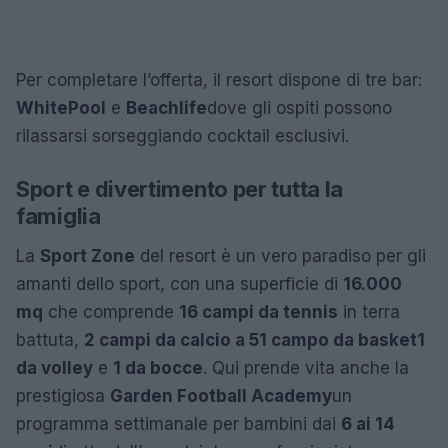
Per completare l’offerta, il resort dispone di tre bar:
White
Pool
e
Beachlife
dove gli ospiti possono
rilassarsi sorseggiando cocktail esclusivi.
Sport e divertimento per tutta la
famiglia
La
Sport Zone
del resort è un vero paradiso per gli
amanti dello sport, con una superficie di
16.000
mq
che comprende
16 campi da tennis
in terra
battuta,
2 campi da calcio a 5
1 campo da basket
1
da volley
e
1 da bocce
. Qui prende vita anche la
prestigiosa
Garden Football Academy
un
programma settimanale per bambini dai
6 ai 14