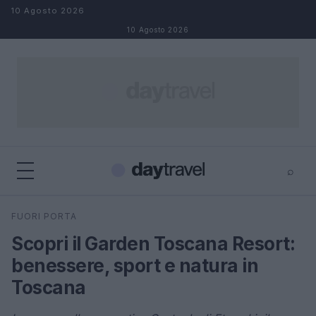
Salta al contenuto
10 Agosto 2026
10 Agosto 2026
⌕
×
⌕
FUORI PORTA
Cerca
Scopri il Garden Toscana Resort:
benessere, sport e natura in
Toscana