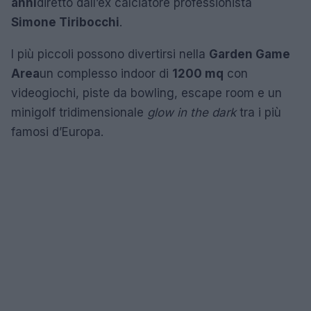
anni
diretto dall’ex calciatore professionista
Simone Tiribocchi
.
I più piccoli possono divertirsi nella
Garden Game
Area
un complesso indoor di
1200 mq
con
videogiochi, piste da bowling, escape room e un
minigolf tridimensionale
glow in the dark
tra i più
famosi d’Europa.