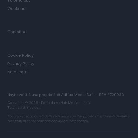
1 giorno out
Weekend
MAGAZINE
Contattaci
LEGALE
Cookie Policy
Privacy Policy
Note legali
daytravel.it è una proprietà di AdHub Media S.r.l. — REA 2729933
Copyright © 2026 · Edito da AdHub Media — Italia
Tutti i diritti riservati
I contenuti sono curati dalla redazione con il supporto di strumenti digitali e
realizzati in collaborazione con autori indipendenti.