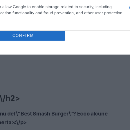
o allow Google to enable storage related to security, including
cation functionality and fraud prevention, and other user protection.
CONFIRM
<\/h2>
nu del \”Best Smash Burger\”? Ecco alcune
perta:<\/p>