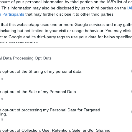
losure of your personal information by third parties on the IAB’s list of
. This information may also be disclosed by us to third parties on the
IA
Participants
that may further disclose it to other third parties.
 that this website/app uses one or more Google services and may gath
including but not limited to your visit or usage behaviour. You may click 
 to Google and its third-party tags to use your data for below specifi
ogle consent section.
l Data Processing Opt Outs
o opt-out of the Sharing of my personal data.
In
o opt-out of the Sale of my Personal Data.
’hai mai provato<\/h2>
In
to opt-out of processing my Personal Data for Targeted
 è davvero unica: gli hamburger vengono
ing.
In
a classica tradizione americana, ma c’è un
o opt-out of Collection, Use, Retention, Sale, and/or Sharing
nza. La carne, scelta con la massima attenzione