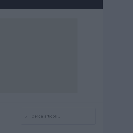
⌕
Cerca