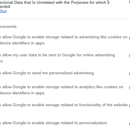
ersonal Data that Is Unrelated with the Purposes for which it
lected.
ezza e qualità superiori. E il proprietario, un
Out
to di un buon hamburger sta nella \”materia
a qualità da ristorante\”. Questo significa
consents
senza compromettere il sapore autentico.
o allow Google to enable storage related to advertising like cookies on
er perfetto?<\/p>
evice identifiers in apps.
o allow my user data to be sent to Google for online advertising
per i burger avrà una base di patate, un tocco
s.
vero piacere per il tuo palato. E se sei
to allow Google to send me personalized advertising.
o del proprietario, chef del locale, ha in
ni tipo di palato, con opzioni deliziose anche
o allow Google to enable storage related to analytics like cookies on
 è un tributo al buon cibo e alla convivialità:
evice identifiers in apps.
 con gli amici per provarlo insieme?<\/p>
o allow Google to enable storage related to functionality of the website
o allow Google to enable storage related to personalization.