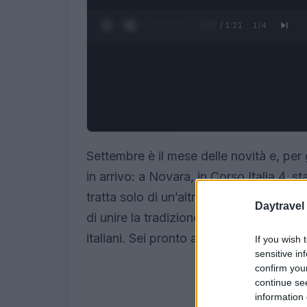
0:28 / 1:21
1
/
4
Settembre è il mese delle novità e, per 
in arrivo: a Novara, in Corso Italia 4, s
tratta solo di un’altra hamburgeria, ma
Daytravel
di unire la tradizione americana con ing
italiani. Sei pronto a scoprire un hamb
If you wish 
sensitive in
confirm you
continue se
information 