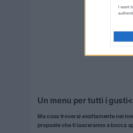
I want t
authenti
Un menu per tutti i gusti
Ma cosa troverai esattamente nel me
proposte che ti lasceranno a bocca a