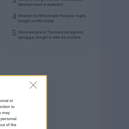
3
itinerari brevi e autentici
4
Itinerari da Milano per Pasqua: laghi,
borghi e città d’arte
5
Dove andare in Toscana ad agosto:
spiagge, borghi e città da visitare
sonal or
ection to
ou may
 personal
out of the