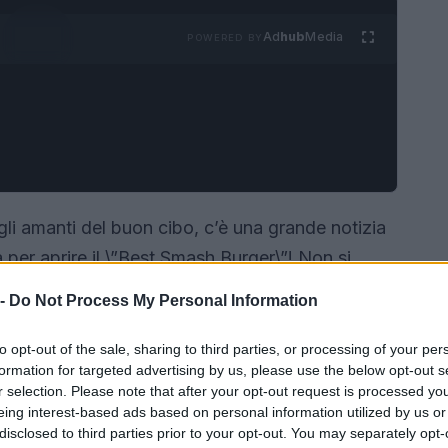
Ad
hub
Media
POWERED BY
gli amanti del buon cibo, c’è una grande notizia
ta per aprire il \”Best Smash Burger\”! Non si
 di un vero e proprio viaggio nei sapori, capace
 -
Do Not Process My Personal Information
redienti freschi e di qualità, rigorosamente
urger che ti sorprenderà?<\/p>
to opt-out of the sale, sharing to third parties, or processing of your per
formation for targeted advertising by us, please use the below opt-out s
r selection. Please note that after your opt-out request is processed y
eing interest-based ads based on personal information utilized by us or
disclosed to third parties prior to your opt-out. You may separately opt-