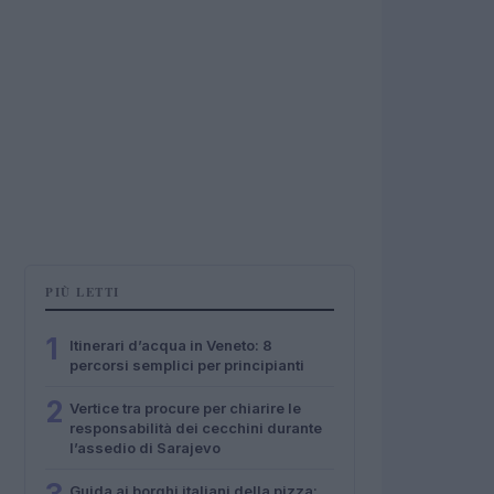
PIÙ LETTI
1
Itinerari d’acqua in Veneto: 8
percorsi semplici per principianti
2
Vertice tra procure per chiarire le
responsabilità dei cecchini durante
l’assedio di Sarajevo
Guida ai borghi italiani della pizza: