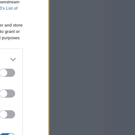
 downstream
B’s List of
er and store
to grant or
ed purposes