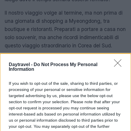
Il nostro viaggio volge al termine, ma non prima di
una giornata di shopping a Myeongdong, tra
boutique e ristoranti. Preparati a portare a casa non
solo souvenir, ma anche ricordi indimenticabili di
questo viaggio straordinario in Corea del Sud.
Partenza e ricordi indelebili
Daytravel -
Do Not Process My Personal
Information
È tempo di tornare a casa, ma il cuore rimarrà
sempre in Corea. Mentre ti dirigi verso l’aeroporto,
If you wish to opt-out of the sale, sharing to third parties, or
riflettendo sui momenti vissuti, ricorda che ogni
processing of your personal or sensitive information for
targeted advertising by us, please use the below opt-out
viaggio è un’opportunità per scoprire non solo
section to confirm your selection. Please note that after your
nuovi luoghi, ma anche una parte di te stesso.
opt-out request is processed you may continue seeing
interest-based ads based on personal information utilized by
Passaporto alla mano e un sorriso sul volto, ci
us or personal information disclosed to third parties prior to
your opt-out. You may separately opt-out of the further
prepariamo a decollare. Ma ricorda: la Corea del