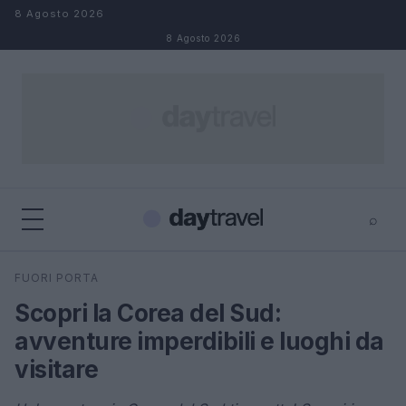
Salta al contenuto
8 Agosto 2026
8 Agosto 2026
⌕
×
⌕
FUORI PORTA
Cerca
Scopri la Corea del Sud:
avventure imperdibili e luoghi da
visitare