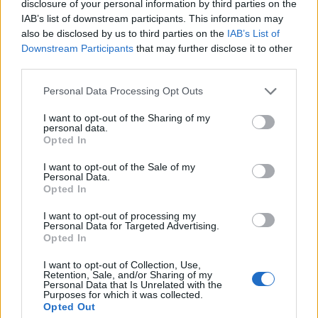
disclosure of your personal information by third parties on the
Sud non è solo una meta, è un’esperienza da vivere
IAB’s list of downstream participants. This information may
e condividere! Non crederai mai a quanti ricordi
also be disclosed by us to third parties on the
IAB’s List of
Downstream Participants
that may further disclose it to other
porterai con te! 🌟
third parties.
Please note that this website/app uses one or more Google
Personal Data Processing Opt Outs
services and may gather and store information including but
AUTORE
not limited to your visit or usage behaviour. You may click to
I want to opt-out of the Sharing of my
AiAdhubMedia
personal data.
grant or deny consent to Google and its third-party tags to
Opted In
use your data for below specified purposes in below Google
consent section.
I want to opt-out of the Sale of my
Personal Data.
Opted In
I want to opt-out of processing my
Personal Data for Targeted Advertising.
Opted In
I want to opt-out of Collection, Use,
Retention, Sale, and/or Sharing of my
Personal Data that Is Unrelated with the
Purposes for which it was collected.
Opted Out