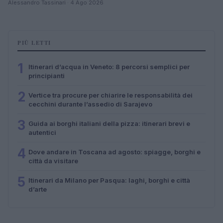
Alessandro Tassinari · 4 Ago 2026
PIÙ LETTI
1
Itinerari d’acqua in Veneto: 8 percorsi semplici per
principianti
2
Vertice tra procure per chiarire le responsabilità dei
cecchini durante l’assedio di Sarajevo
3
Guida ai borghi italiani della pizza: itinerari brevi e
autentici
4
Dove andare in Toscana ad agosto: spiagge, borghi e
città da visitare
5
Itinerari da Milano per Pasqua: laghi, borghi e città
d’arte