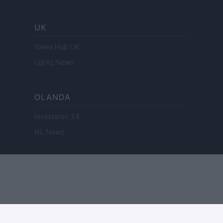
UK
News Hub UK
Lgbtq News
OLANDA
Investeren 24
NL Newz