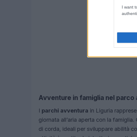
I want t
authenti
Avventure in famiglia nel parco
I
parchi avventura
in Liguria rapprese
giornata all’aria aperta con la famiglia.
di corda, ideali per sviluppare abilità