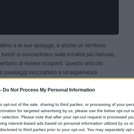
allino e le sue spiagge, è anche un territorio
i turisti si concentrano sulle località più famose,
ritano di essere scoperti. Questo articolo
no paesaggi mozzafiato e un’esperienza
 -
Do Not Process My Personal Information
to opt-out of the sale, sharing to third parties, or processing of your per
formation for targeted advertising by us, please use the below opt-out s
r selection. Please note that after your opt-out request is processed y
eing interest-based ads based on personal information utilized by us or
disclosed to third parties prior to your opt-out. You may separately opt-