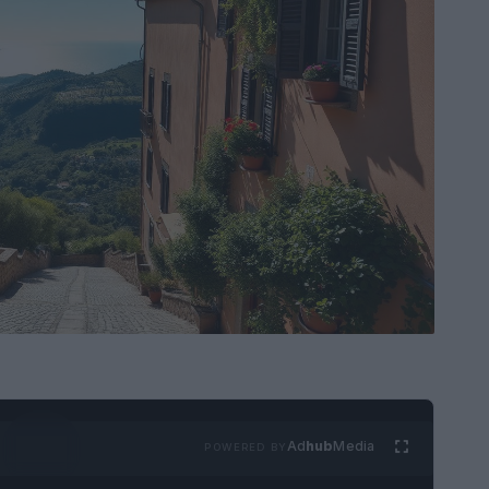
Ad
hub
Media
POWERED BY