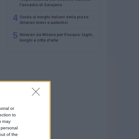
l’assedio di Sarajevo
4
Guida ai borghi italiani della pizza:
itinerari brevi e autentici
5
Itinerari da Milano per Pasqua: laghi,
borghi e città d’arte
sonal or
ection to
ou may
 personal
out of the