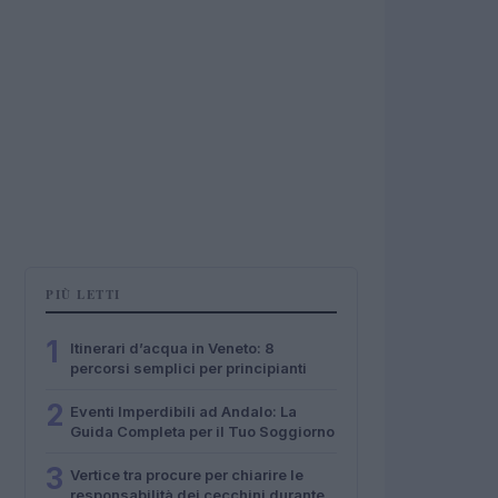
PIÙ LETTI
1
Itinerari d’acqua in Veneto: 8
percorsi semplici per principianti
2
Eventi Imperdibili ad Andalo: La
Guida Completa per il Tuo Soggiorno
3
Vertice tra procure per chiarire le
responsabilità dei cecchini durante