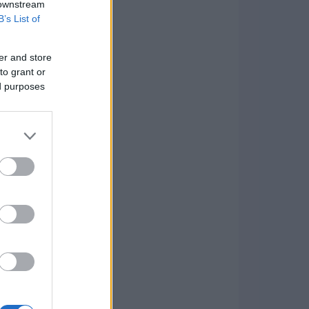
 downstream
B’s List of
er and store
to grant or
ed purposes