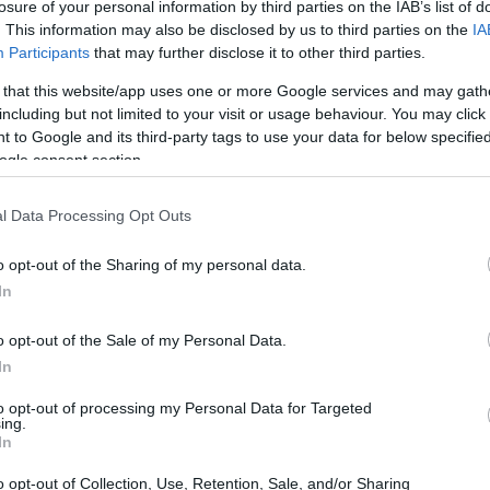
losure of your personal information by third parties on the IAB’s list of
. This information may also be disclosed by us to third parties on the
IA
Participants
that may further disclose it to other third parties.
 that this website/app uses one or more Google services and may gath
including but not limited to your visit or usage behaviour. You may click 
 to Google and its third-party tags to use your data for below specifi
ogle consent section.
l Data Processing Opt Outs
o opt-out of the Sharing of my personal data.
ia
In
ci
liguri, ognuno con una propria identità e
o opt-out of the Sale of my Personal Data.
rga si distingue per il suo fascino medievale e la
In
principato.
to opt-out of processing my Personal Data for Targeted
ing.
In
ire
o opt-out of Collection, Use, Retention, Sale, and/or Sharing