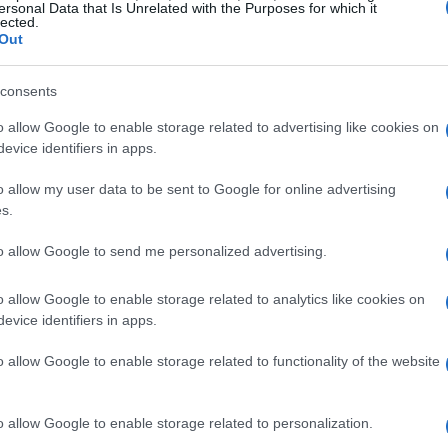
ersonal Data that Is Unrelated with the Purposes for which it
rga
è un piccolo comune che si arrampica su
lected.
Out
cipato autoproclamato
, il borgo emana
ali come il
luigino
, utilizzabile nei negozi locali.
consents
rritorio fu affidato ai monaci dell’abbazia di
o allow Google to enable storage related to advertising like cookies on
 e il Palazzo dei Monaci rappresentano solo
evice identifiers in apps.
o allow my user data to be sent to Google for online advertising
s.
la Liguria
to allow Google to send me personalized advertising.
i naturali incantevoli. Le sue
spiagge
e i sentieri
o allow Google to enable storage related to analytics like cookies on
ella natura. Un esempio è il Parco Avventura,
evice identifiers in apps.
 esperienze uniche e stimolanti.
o allow Google to enable storage related to functionality of the website
o allow Google to enable storage related to personalization.