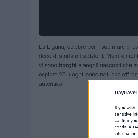
La Liguria, celebre per il suo mare crist
ricco di storia e tradizioni. Mentre molt
vi sono
borghi
e angoli nascosti che me
esplora 25 luoghi meno noti che offro
autentica.
Daytravel
If you wish 
sensitive in
confirm you
continue se
information 