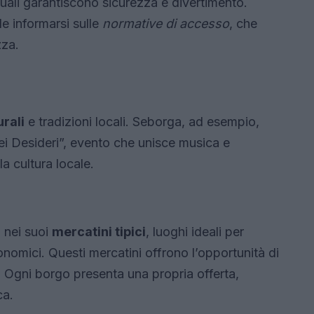
 i quali garantiscono sicurezza e divertimento.
le informarsi sulle
normative di accesso
, che
zza.
urali
e tradizioni locali. Seborga, ad esempio,
ei Desideri”, evento che unisce musica e
a cultura locale.
a nei suoi
mercatini tipici
, luoghi ideali per
ronomici. Questi mercatini offrono l’opportunità di
e. Ogni borgo presenta una propria offerta,
ca.