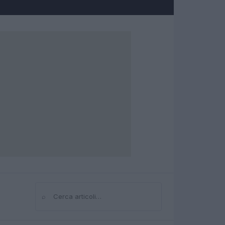
⌕
Cerca