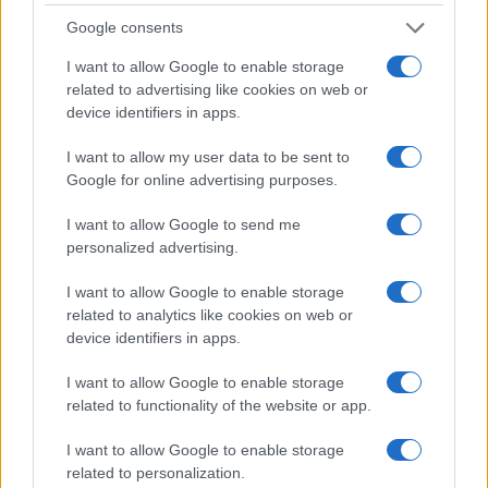
Google consents
Dalla gloria di Coppi al declino attuale: l’allarme per il
ciclismo italiano
I want to allow Google to enable storage
related to advertising like cookies on web or
Beatrice Beretta · 4 Ago 2026
device identifiers in apps.
FUORI PORTA
I want to allow my user data to be sent to
Google for online advertising purposes.
I want to allow Google to send me
personalized advertising.
I want to allow Google to enable storage
related to analytics like cookies on web or
device identifiers in apps.
I want to allow Google to enable storage
related to functionality of the website or app.
Guida ai mercatini vintage in Piemonte con
I want to allow Google to enable storage
passeggiate e street food
related to personalization.