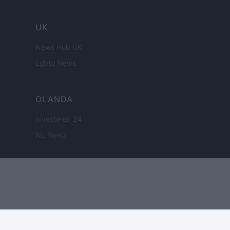
UK
News Hub UK
Lgbtq News
OLANDA
Investeren 24
NL Newz