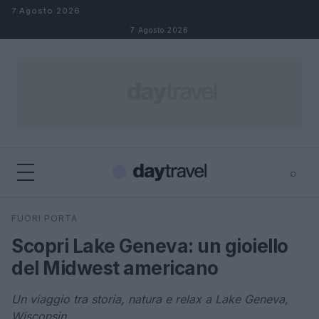
Salta al contenuto
7 Agosto 2026
7 Agosto 2026
⌕
×
⌕
FUORI PORTA
Cerca
Scopri Lake Geneva: un gioiello
del Midwest americano
Un viaggio tra storia, natura e relax a Lake Geneva,
Wisconsin.