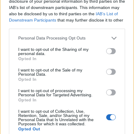
disclosure of your personal information by third parties on the
IAB’s list of downstream participants. This information may
also be disclosed by us to third parties on the
IAB’s List of
Downstream Participants
that may further disclose it to other
third parties.
Please note that this website/app uses one or more Google
Odissea e Spider-Man: i film che hanno rivoluzionato
Personal Data Processing Opt Outs
l’estate al cinema
services and may gather and store information including but
not limited to your visit or usage behaviour. You may click to
I want to opt-out of the Sharing of my
Alessandro Tassinari · 5 Ago 2026
personal data.
grant or deny consent to Google and its third-party tags to
Opted In
use your data for below specified purposes in below Google
FUORI PORTA
consent section.
I want to opt-out of the Sale of my
Personal Data.
Opted In
I want to opt-out of processing my
Personal Data for Targeted Advertising.
Opted In
I want to opt-out of Collection, Use,
Retention, Sale, and/or Sharing of my
Personal Data that Is Unrelated with the
Purposes for which it was collected.
Opted Out