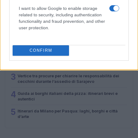
Alessandro Tassinari · 4 Ago 2026
I want to allow Google to enable storage
related to security, including authentication
functionality and fraud prevention, and other
PIÙ LETTI
user protection.
1
Itinerari d’acqua in Veneto: 8 percorsi semplici per
principianti
CONFIRM
2
Eventi Imperdibili ad Andalo: La Guida Completa per il
Tuo Soggiorno
3
Vertice tra procure per chiarire le responsabilità dei
cecchini durante l’assedio di Sarajevo
4
Guida ai borghi italiani della pizza: itinerari brevi e
autentici
5
Itinerari da Milano per Pasqua: laghi, borghi e città
d’arte