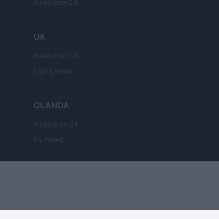
Investieren24
UK
News Hub UK
Lgbtq News
OLANDA
Investeren 24
NL Newz