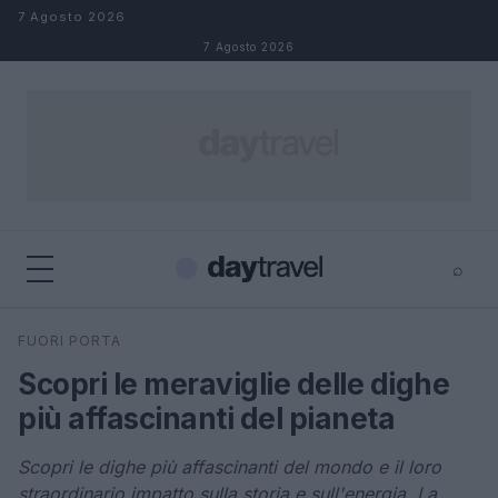
Salta al contenuto
7 Agosto 2026
7 Agosto 2026
⌕
×
⌕
FUORI PORTA
Cerca
Scopri le meraviglie delle dighe
più affascinanti del pianeta
Scopri le dighe più affascinanti del mondo e il loro
straordinario impatto sulla storia e sull'energia. La