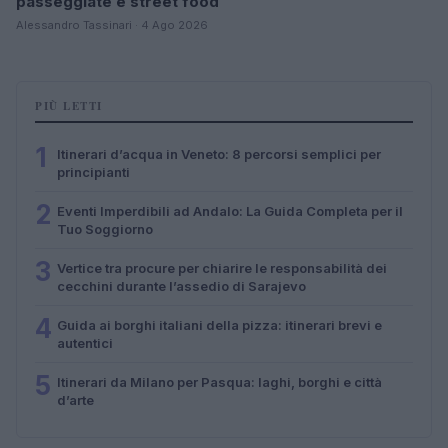
passeggiate e street food
Alessandro Tassinari · 4 Ago 2026
PIÙ LETTI
1
Itinerari d’acqua in Veneto: 8 percorsi semplici per
principianti
2
Eventi Imperdibili ad Andalo: La Guida Completa per il
Tuo Soggiorno
3
Vertice tra procure per chiarire le responsabilità dei
cecchini durante l’assedio di Sarajevo
4
Guida ai borghi italiani della pizza: itinerari brevi e
autentici
5
Itinerari da Milano per Pasqua: laghi, borghi e città
d’arte