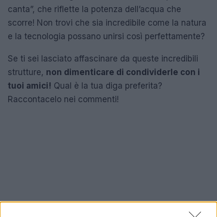
canta”, che riflette la potenza dell’acqua che
scorre! Non trovi che sia incredibile come la natura
e la tecnologia possano unirsi così perfettamente?
Se ti sei lasciato affascinare da queste incredibili
strutture,
non dimenticare di condividerle con i
tuoi amici!
Qual è la tua diga preferita?
Raccontacelo nei commenti!