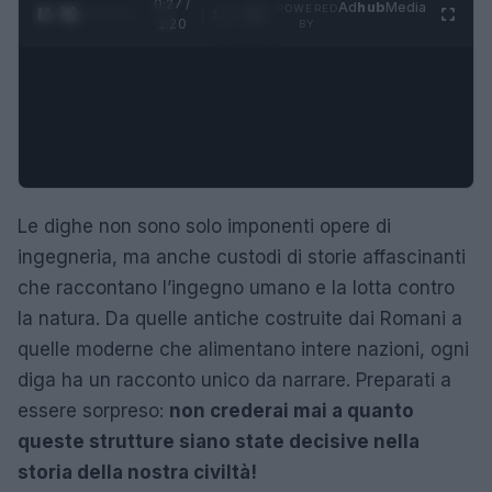
0:28 /
Ad
hub
Media
POWERED
1
/
4
1:20
BY
Le dighe non sono solo imponenti opere di
ingegneria, ma anche custodi di storie affascinanti
che raccontano l’ingegno umano e la lotta contro
la natura. Da quelle antiche costruite dai Romani a
quelle moderne che alimentano intere nazioni, ogni
diga ha un racconto unico da narrare. Preparati a
essere sorpreso:
non crederai mai a quanto
queste strutture siano state decisive nella
storia della nostra civiltà!