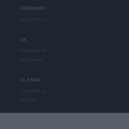
GERMANIA
Investieren24
UK
News Hub UK
Lgbtq News
OLANDA
Investeren 24
NL Newz