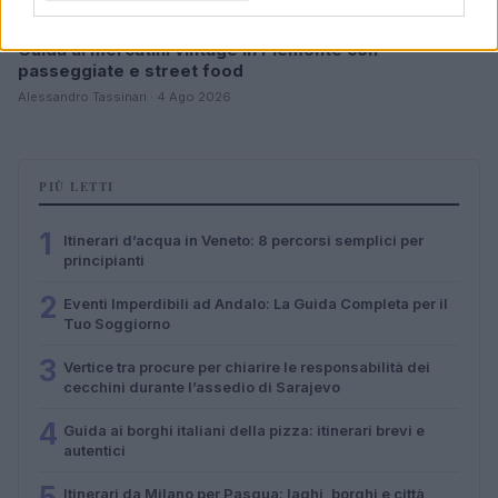
Guida ai mercatini vintage in Piemonte con
passeggiate e street food
Alessandro Tassinari · 4 Ago 2026
PIÙ LETTI
1
Itinerari d’acqua in Veneto: 8 percorsi semplici per
principianti
2
Eventi Imperdibili ad Andalo: La Guida Completa per il
Tuo Soggiorno
3
Vertice tra procure per chiarire le responsabilità dei
cecchini durante l’assedio di Sarajevo
4
Guida ai borghi italiani della pizza: itinerari brevi e
autentici
5
Itinerari da Milano per Pasqua: laghi, borghi e città