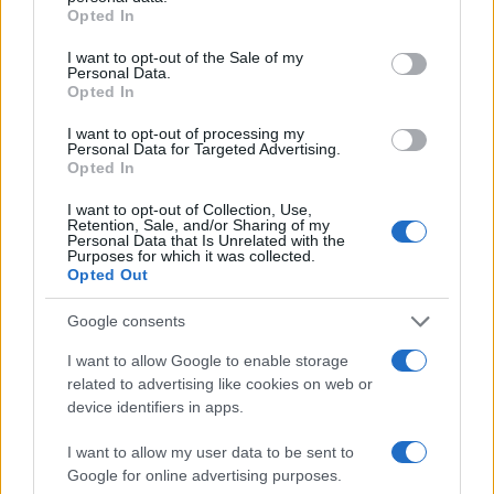
grant or deny consent to Google and its third-party tags to
Opted In
use your data for below specified purposes in below Google
consent section.
I want to opt-out of the Sale of my
Personal Data.
Opted In
I want to opt-out of processing my
Personal Data for Targeted Advertising.
Opted In
I want to opt-out of Collection, Use,
Retention, Sale, and/or Sharing of my
Odissea e Spider-Man: i film che hanno rivoluzionato
Personal Data that Is Unrelated with the
l’estate al cinema
Purposes for which it was collected.
Opted Out
Alessandro Tassinari · 5 Ago 2026
Google consents
FUORI PORTA
I want to allow Google to enable storage
related to advertising like cookies on web or
device identifiers in apps.
I want to allow my user data to be sent to
Google for online advertising purposes.