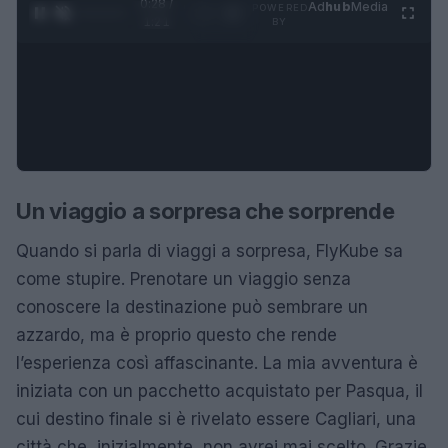
0:29 /
Ad
hub
Media
POWERED
1
/
4
1:21
BY
Un viaggio a sorpresa che sorprende
Quando si parla di viaggi a sorpresa, FlyKube sa
come stupire. Prenotare un viaggio senza
conoscere la destinazione può sembrare un
azzardo, ma è proprio questo che rende
l’esperienza così affascinante. La mia avventura è
iniziata con un pacchetto acquistato per Pasqua, il
cui destino finale si è rivelato essere Cagliari, una
città che, inizialmente, non avrei mai scelto. Grazie