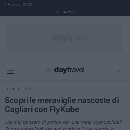
Salta al contenuto
7 Agosto 2026
7 Agosto 2026
⌕
×
⌕
FUORI PORTA
Cerca
Scopri le meraviglie nascoste di
Cagliari con FlyKube
Hai mai pensato di partire per una meta sconosciuta?
Scopri come FlyKube può rendere il tuo viaggio a