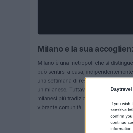
Milano e la sua accoglie
Milano è una metropoli che si distingue
può sentirsi a casa, indipendentemente
una settimana di residenza e un amore sin
un milanese. Tuttavia, ci sono alcuni l
Daytravel
milanesi più tradizionali, dovrebbero vi
If you wish 
vibrante comunità.
sensitive in
confirm you
continue se
information 