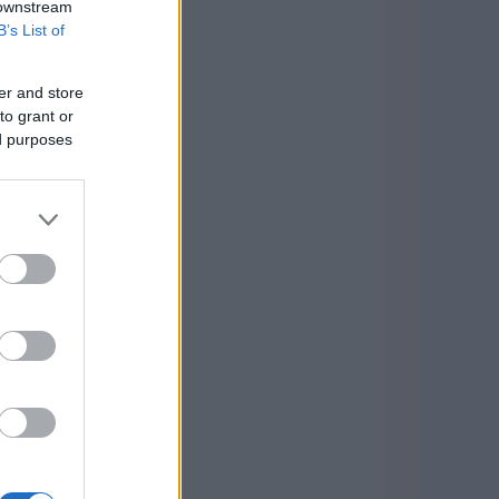
 downstream
B’s List of
er and store
to grant or
ed purposes