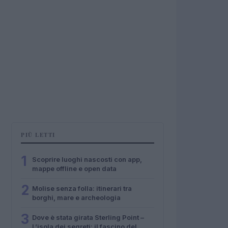
PIÙ LETTI
1
Scoprire luoghi nascosti con app,
mappe offline e open data
2
Molise senza folla: itinerari tra
borghi, mare e archeologia
3
Dove è stata girata Sterling Point –
L’isola dei segreti: il fascino del