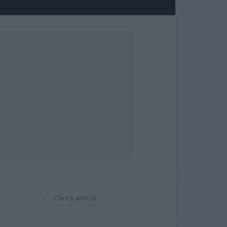
⌕
Cerca