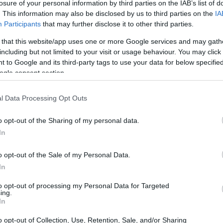
losure of your personal information by third parties on the IAB’s list of
. This information may also be disclosed by us to third parties on the
IA
Participants
that may further disclose it to other third parties.
 that this website/app uses one or more Google services and may gath
including but not limited to your visit or usage behaviour. You may click 
 to Google and its third-party tags to use your data for below specifi
ogle consent section.
l Data Processing Opt Outs
o opt-out of the Sharing of my personal data.
In
o opt-out of the Sale of my Personal Data.
In
a mozzafiato
to opt-out of processing my Personal Data for Targeted
ing.
 impareggiabile sulla città, con le sue 135 guglie
In
tetti. Questo luogo incantevole è il punto ideale
o opt-out of Collection, Use, Retention, Sale, and/or Sharing