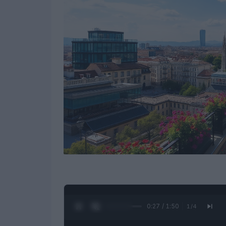
0:28 / 1:50
1
/
4