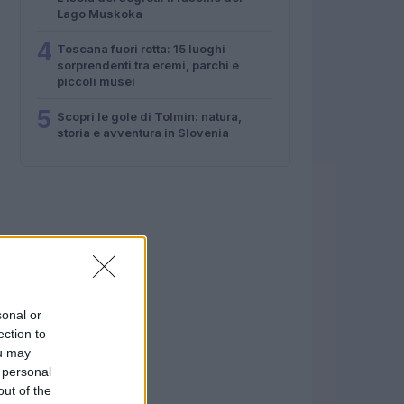
Lago Muskoka
4
Toscana fuori rotta: 15 luoghi
sorprendenti tra eremi, parchi e
piccoli musei
5
Scopri le gole di Tolmin: natura,
storia e avventura in Slovenia
sonal or
ection to
ou may
 personal
out of the