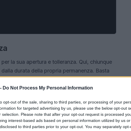
nza
 per la sua apertura e tolleranza. Qui, chiunque
 dalla durata della propria permanenza. Basta
cero per la città per diventare a tutti gli effetti
uoghi che ogni nuovo arrivato, così come i
 -
Do Not Process My Personal Information
sitare per sentirsi veramente parte di questa
to opt-out of the sale, sharing to third parties, or processing of your per
formation for targeted advertising by us, please use the below opt-out s
r selection. Please note that after your opt-out request is processed y
eing interest-based ads based on personal information utilized by us or
disclosed to third parties prior to your opt-out. You may separately opt-