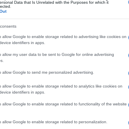
no, specialmente al tramonto, quando il sole
ersonal Data that Is Unrelated with the Purposes for which it
lected.
erienza che ti lascerà senza fiato, ma attenzione:
Out
ebbe essere meglio rimandare questa visita a
consents
o allow Google to enable storage related to advertising like cookies on
evice identifiers in apps.
voro da ammirare
o allow my user data to be sent to Google for online advertising
dubbio
L’Ultima Cena
di Leonardo da Vinci,
s.
lle Grazie. Questo capolavoro, realizzato nel
to allow Google to send me personalized advertising.
so degli anni, ma continua a stupire i visitatori
visita è d’obbligo, e trascorrere qualche minuto
o allow Google to enable storage related to analytics like cookies on
evice identifiers in apps.
a è un rito che ogni milanese dovrebbe vivere, per
tà artistica di Leonardo.
o allow Google to enable storage related to functionality of the website
a spesa milanese
o allow Google to enable storage related to personalization.