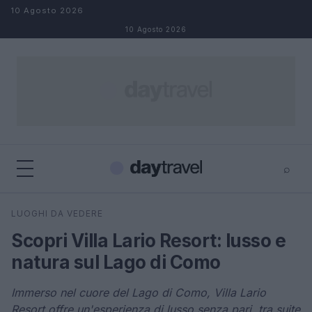
Salta al contenuto
10 Agosto 2026
10 Agosto 2026
⌕
×
⌕
LUOGHI DA VEDERE
Cerca
Scopri Villa Lario Resort: lusso e
natura sul Lago di Como
Immerso nel cuore del Lago di Como, Villa Lario
Resort offre un'esperienza di lusso senza pari, tra suite