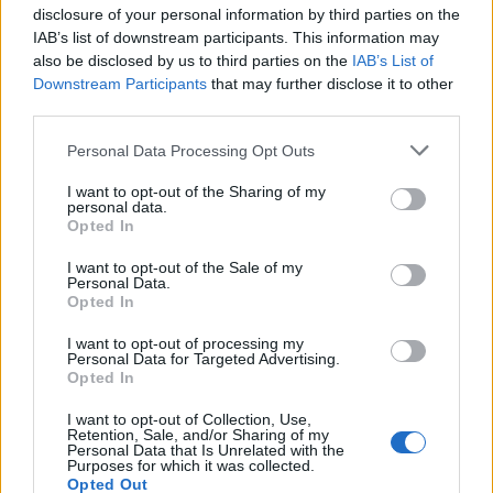
disclosure of your personal information by third parties on the
AUTORE
IAB’s list of downstream participants. This information may
Beatrice Beretta
also be disclosed by us to third parties on the
IAB’s List of
Beatrice Beretta, basata a Bologna, annotò
Downstream Participants
that may further disclose it to other
per la prima volta itinerari durante una notte al
third parties.
portico di San Luca: da allora coordina
Please note that this website/app uses one or more Google
rubriche sui viaggi urbani. In redazione
Personal Data Processing Opt Outs
services and may gather and store information including but
promuove reportage su mobilità sostenibile e
not limited to your visit or usage behaviour. You may click to
I want to opt-out of the Sharing of my
porta con sé una mappa tascabile dei vicoli
personal data.
grant or deny consent to Google and its third-party tags to
bolognesi come talismano professionale.
Opted In
use your data for below specified purposes in below Google
consent section.
I want to opt-out of the Sale of my
Personal Data.
Opted In
I want to opt-out of processing my
Personal Data for Targeted Advertising.
Opted In
I want to opt-out of Collection, Use,
Retention, Sale, and/or Sharing of my
Personal Data that Is Unrelated with the
Purposes for which it was collected.
Opted Out