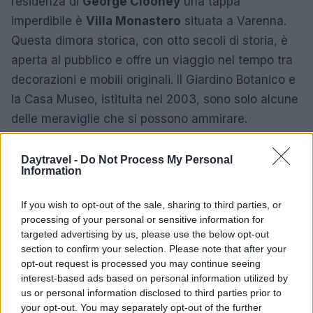
residenza di
George Clooney
una tappa
imperdibile è
Villa Monastero
situata a Varenna.
Questa dimora storica, con otto secoli di storia, è
aperta al pubblico e offre un viaggio nel tempo tra
decorazioni e mobili originali. Il Giardino Botanico e
la Casa Museo, istituita nel 2003, sono solo alcune
delle meraviglie che si possono ammirare.
Tra le sale visitabili, spiccano la Fermi, la Nera, la
Daytravel -
Do Not Process My Personal
Rossa, la Musica e il Salottino Mornico,
Information
quest’ultimo impreziosito da un affresco che narra
If you wish to opt-out of the sale, sharing to third parties, or
scene tratte dai
Promessi sposi
di
Alessandro
processing of your personal or sensitive information for
Manzoni
e da
Romeo e Giulietta
di
William
targeted advertising by us, please use the below opt-out
Shakespeare
. Un vero e proprio tesoro per gli
section to confirm your selection. Please note that after your
opt-out request is processed you may continue seeing
amanti della letteratura e della storia.
interest-based ads based on personal information utilized by
us or personal information disclosed to third parties prior to
your opt-out. You may separately opt-out of the further