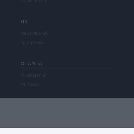
Investieren24
UK
News Hub UK
Lgbtq News
OLANDA
Investeren 24
NL Newz