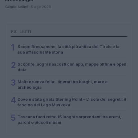
Camilla Bellini · 5 Ago 2026
PIÙ LETTI
1
Scopri Bressanone, la città più antica del Tirolo e la
sua affascinante storia
2
Scoprire luoghi nascosti con app, mappe offline e open
data
3
Molise senza folla: itinerari tra borghi, mare e
archeologia
4
Dove è stata girata Sterling Point – L’isola dei segreti: il
fascino del Lago Muskoka
5
Toscana fuori rotta: 15 luoghi sorprendenti tra eremi,
parchi e piccoli musei