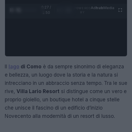
0:28 /
Ad
hub
Media
POWERED
1
/
4
1:50
BY
Il
lago
di Como
è da sempre sinonimo di eleganza
e bellezza, un luogo dove la storia e la natura si
intrecciano in un abbraccio senza tempo. Tra le sue
rive,
Villa Lario Resort
si distingue come un vero e
proprio gioiello, un boutique hotel a cinque stelle
che unisce il fascino di un edificio d’inizio
Novecento alla modernità di un resort di lusso.