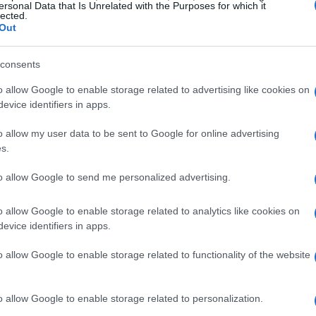
ersonal Data that Is Unrelated with the Purposes for which it
lected.
Out
affascinato
consents
solo estetico: chi osserva capisce che si tratta
o allow Google to enable storage related to advertising like cookies on
evice identifiers in apps.
l’osservazione scientifica. Nel suo
Codice
l passaggio in valle, citando le acque e il loro
o allow my user data to be sent to Google for online advertising
s.
testimonia quanto la scena fosse degna di nota
l corso del fiume, le gole e i punti di
to allow Google to send me personalized advertising.
dio e contemplazione per un uomo che univa
arte
o allow Google to enable storage related to analytics like cookies on
icchisce la visita, trasformando lo sguardo sul
evice identifiers in apps.
re che naturalistica.
o allow Google to enable storage related to functionality of the website
o allow Google to enable storage related to personalization.
e Mera
, che attraversa la
Valchiavenna
e