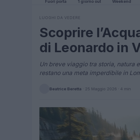
Fuori porta
1 giorno out
Weekend
LUOGHI DA VEDERE
Scoprire l’Acqua
di Leonardo in 
Un breve viaggio tra storia, natura
restano una meta imperdibile in Lo
Beatrice Beretta
·
25 Maggio 2026
· 4 min