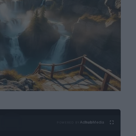
Ad
hub
Media
POWERED BY