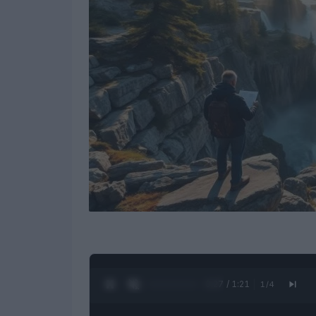
0:28 / 1:21
1
/
4