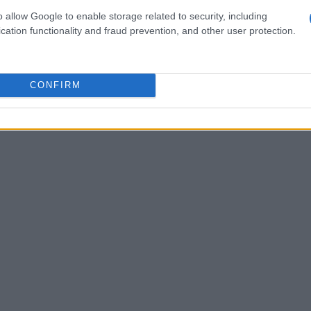
azioni d’acqua spettacolari. La presenza del corso
o allow Google to enable storage related to security, including
ssa ha plasmato percorsi, gole e punti di
cation functionality and fraud prevention, and other user protection.
mento dinamico del paesaggio. Per il visitatore
 ancora in atto e comprendere come l’acqua, nel
CONFIRM
tazione creando i belvedere che attirano