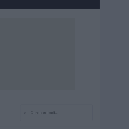
⌕
Cerca