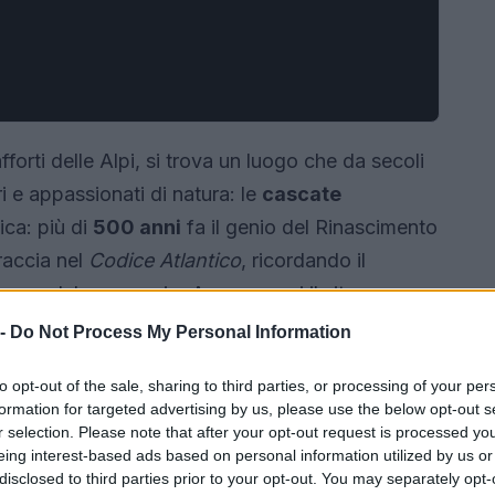
rafforti delle Alpi, si trova un luogo che da secoli
ri e appassionati di natura: le
cascate
ica: più di
500 anni
fa il genio del Rinascimento
raccia nel
Codice Atlantico
, ricordando il
lezza del paesaggio. Ancora oggi il sito
arlare a chi ama il paesaggio, la storia e le
 -
Do Not Process My Personal Information
to opt-out of the sale, sharing to third parties, or processing of your per
formation for targeted advertising by us, please use the below opt-out s
r selection. Please note that after your opt-out request is processed y
eing interest-based ads based on personal information utilized by us or
disclosed to third parties prior to your opt-out. You may separately opt-