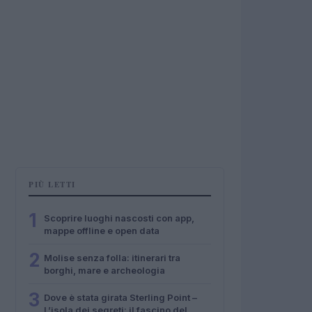
PIÙ LETTI
1
Scoprire luoghi nascosti con app,
mappe offline e open data
2
Molise senza folla: itinerari tra
borghi, mare e archeologia
3
Dove è stata girata Sterling Point –
L’isola dei segreti: il fascino del