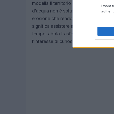
modella il territorio dando vita a form
I want t
d’acqua non è soltanto scenografica: e
authenti
erosione che rendono le cascate un ele
significa assistere a processi naturali
tempo, abbia trasformato rocce e vege
l’interesse di curiosi e studiosi.