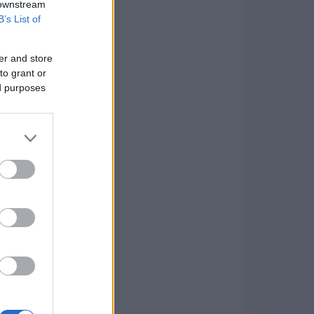
 downstream
B’s List of
er and store
to grant or
ed purposes