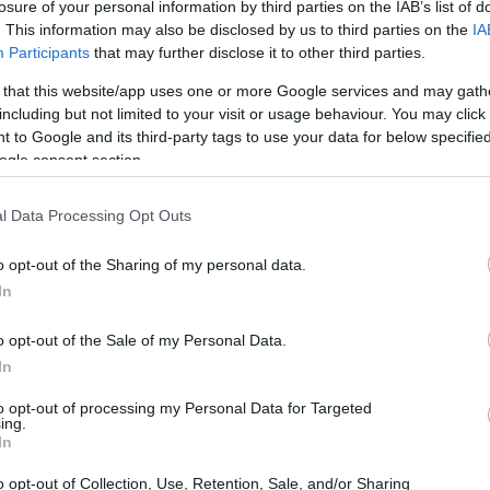
losure of your personal information by third parties on the IAB’s list of
. This information may also be disclosed by us to third parties on the
IA
Participants
that may further disclose it to other third parties.
 that this website/app uses one or more Google services and may gath
including but not limited to your visit or usage behaviour. You may click 
 to Google and its third-party tags to use your data for below specifi
ogle consent section.
l Data Processing Opt Outs
o opt-out of the Sharing of my personal data.
In
 il fragore delle acque e la quiete della valle:
o opt-out of the Sale of my Personal Data.
In
 corso d’acqua e l’invito a fermarsi sui punti
ua raccontano il lavoro millenario dei rilievi
to opt-out of processing my Personal Data for Targeted
ing.
 vista dal
belvedere
è la stessa che sorprese
In
ideali per chi cerca un’esperienza immersiva
o opt-out of Collection, Use, Retention, Sale, and/or Sharing