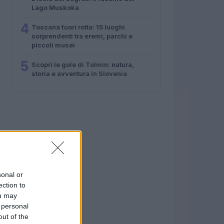
Lago Muskoka
4
Toscana fuori rotta: 15 luoghi
sorprendenti tra eremi, parchi e
piccoli musei
5
Scopri le gole di Tolmin: natura,
storia e avventura in Slovenia
sonal or
ection to
ou may
 personal
out of the