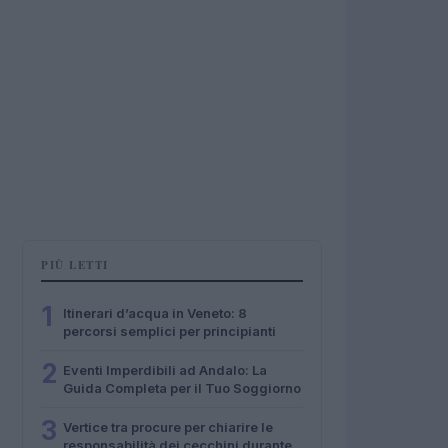
PIÙ LETTI
1
Itinerari d’acqua in Veneto: 8
percorsi semplici per principianti
2
Eventi Imperdibili ad Andalo: La
Guida Completa per il Tuo Soggiorno
3
Vertice tra procure per chiarire le
responsabilità dei cecchini durante