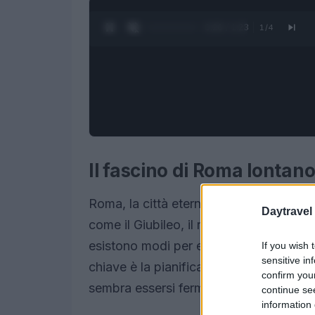
0:27 / 1:23
1
/
4
Il fascino di Roma lontano
Roma, la città eterna, è un luogo di str
Daytravel
come il Giubileo, il rischio di sovraffol
esistono modi per esplorare la capitale 
If you wish 
sensitive in
chiave è la pianificazione e la scopert
confirm you
sembra essersi fermato e l’autenticità è
continue se
information 