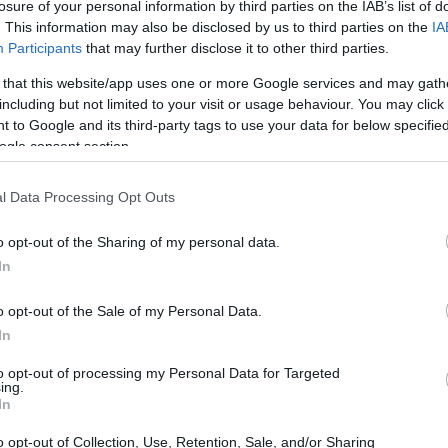
losure of your personal information by third parties on the IAB’s list of
. This information may also be disclosed by us to third parties on the
IA
Participants
that may further disclose it to other third parties.
 that this website/app uses one or more Google services and may gath
including but not limited to your visit or usage behaviour. You may click 
 to Google and its third-party tags to use your data for below specifi
ogle consent section.
l Data Processing Opt Outs
o opt-out of the Sharing of my personal data.
In
o opt-out of the Sale of my Personal Data.
In
to opt-out of processing my Personal Data for Targeted
ing.
turismo consapevole
In
n ruolo cruciale nel nostro quotidiano, anche il
o opt-out of Collection, Use, Retention, Sale, and/or Sharing