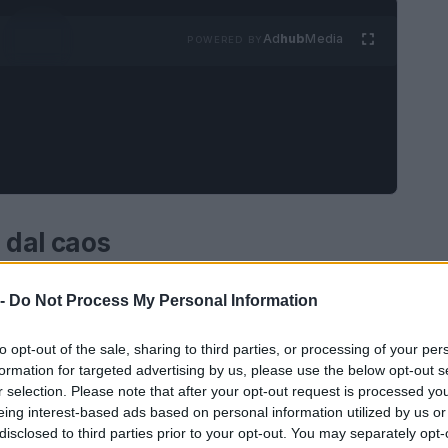
Ad
hub
Media
POWERED BY
 dal caos
aordinaria bellezza e storia, ma durante eventi
 -
Do Not Process My Personal Information
lamento diventa una realtà tangibile. Tuttavia,
italiana senza essere travolti dalla massa. La
to opt-out of the sale, sharing to third parties, or processing of your per
formation for targeted advertising by us, please use the below opt-out s
a di angoli meno conosciuti, dove il tempo
r selection. Please note that after your opt-out request is processed y
 palpabile.
eing interest-based ads based on personal information utilized by us or
disclosed to third parties prior to your opt-out. You may separately opt-