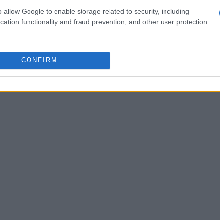
o allow Google to enable storage related to security, including
toria e misteri. Le visite a luoghi sotterranei come
cation functionality and fraud prevention, and other user protection.
co Massimo
offrono un’esperienza affascinante,
noltre, l’
Orto Botanico
rappresenta un’oasi di
CONFIRM
ura si fonde con la storia, rendendolo un luogo