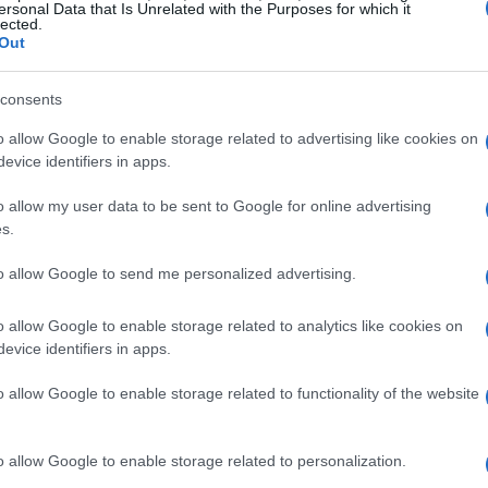
ersonal Data that Is Unrelated with the Purposes for which it
lected.
 come
Unexpected Italy
offrono suggerimenti
Out
tici, permettendo ai visitatori di immergersi nella
nsieme a strumenti come Google Maps, che
consents
 sull’affollamento, possono trasformare un
o allow Google to enable storage related to advertising like cookies on
alizzata.
evice identifiers in apps.
o allow my user data to be sent to Google for online advertising
anorami mozzafiato
s.
to allow Google to send me personalized advertising.
la folla è alzarsi all’alba. I
Fori Imperiali
al
magica, con la luce che accarezza le antiche
o allow Google to enable storage related to analytics like cookies on
l
Gianicolo
regalano panorami spettacolari,
evice identifiers in apps.
ela un angolo nascosto dove è possibile
o allow Google to enable storage related to functionality of the website
 bellezza.
o allow Google to enable storage related to personalization.
 giardini segreti