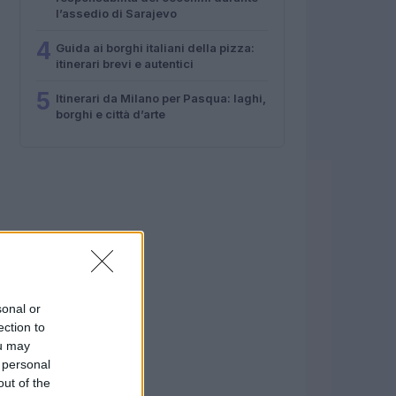
l’assedio di Sarajevo
4
Guida ai borghi italiani della pizza:
itinerari brevi e autentici
5
Itinerari da Milano per Pasqua: laghi,
borghi e città d’arte
sonal or
ection to
ou may
 personal
out of the