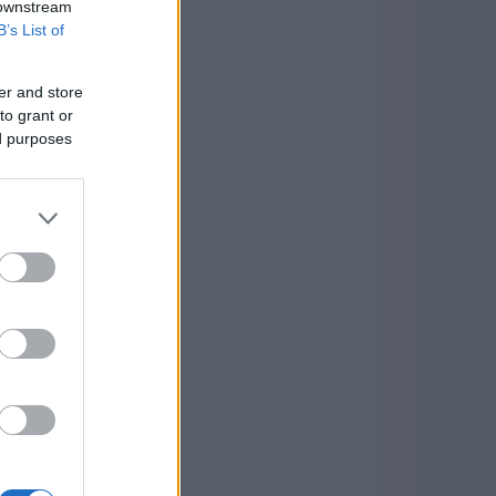
 downstream
B’s List of
er and store
to grant or
ed purposes