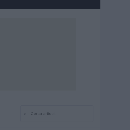
⌕
Cerca