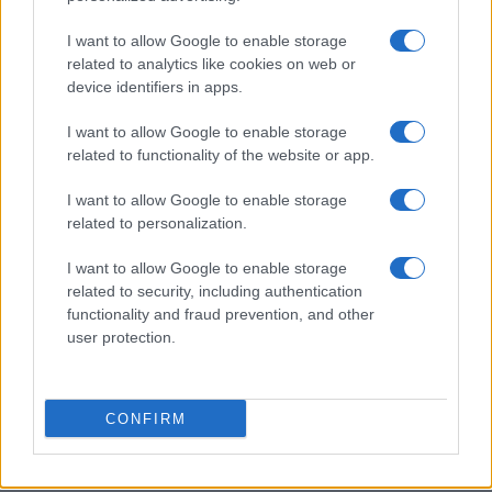
Odissea e Spider-Man: i film che hanno rivoluzionato
I want to allow Google to enable storage
l’estate al cinema
related to analytics like cookies on web or
Alessandro Tassinari · 5 Ago 2026
device identifiers in apps.
FUORI PORTA
I want to allow Google to enable storage
related to functionality of the website or app.
I want to allow Google to enable storage
related to personalization.
I want to allow Google to enable storage
related to security, including authentication
functionality and fraud prevention, and other
user protection.
CONFIRM
Dalla gloria di Coppi al declino attuale: l’allarme per il
ciclismo italiano
Beatrice Beretta · 4 Ago 2026