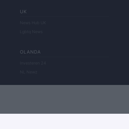
UK
News Hub UK
Lgbtq News
OLANDA
Investeren 24
NL Newz