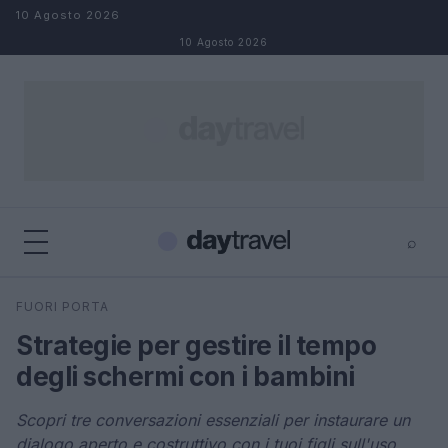
Salta al contenuto
10 Agosto 2026
10 Agosto 2026
⌕
×
⌕
FUORI PORTA
Cerca
Strategie per gestire il tempo
degli schermi con i bambini
Scopri tre conversazioni essenziali per instaurare un
dialogo aperto e costruttivo con i tuoi figli sull'uso