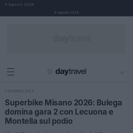
Salta al contenuto
9 Agosto 2026
9 Agosto 2026
⌕
×
⌕
1 GIORNO OUT
Cerca
Superbike Misano 2026: Bulega
domina gara 2 con Lecuona e
Montella sul podio