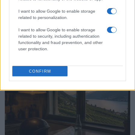
I want to allow Google to enable storage
related to personalization.
I want to allow Google to enable storage
related to security, including authentication
functionality and fraud prevention, and other
user protection.
Itinerari letterari 2026: esplorare i mondi di Deledda,
Rosselli e altri grandi autori
Beatrice Beretta · 8 Ago 2026
CONFIRM
1 GIORNO OUT