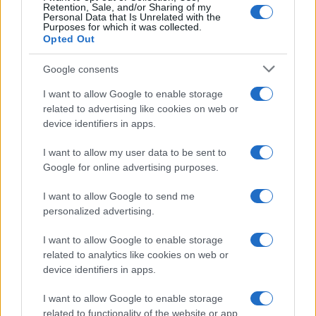
Retention, Sale, and/or Sharing of my
Personal Data that Is Unrelated with the
Purposes for which it was collected.
Opted Out
Google consents
I want to allow Google to enable storage
related to advertising like cookies on web or
device identifiers in apps.
I want to allow my user data to be sent to
Google for online advertising purposes.
Dove trovare sconti su giochi Xbox e abbonamenti
I want to allow Google to send me
Game Pass
personalized advertising.
Alessandro Tassinari · 9 Ago 2026
I want to allow Google to enable storage
1 GIORNO OUT
related to analytics like cookies on web or
device identifiers in apps.
I want to allow Google to enable storage
related to functionality of the website or app.