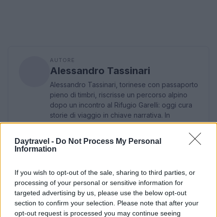
AUTORE
Alessandro Tassinari
Alessandro Tassinari, torinese con passaporto
pieno di timbri, riscrisse un percorso alpino
dopo un incontro al Rifugio Garelli: oggi cura
storie di viaggio in chiave narrativa. In
redazione predilige longform, sostiene
l'attenzione al paesaggio e conserva un
Daytravel -
Do Not Process My Personal
taccuino logoro con mappe disegnate a
Information
mano.
If you wish to opt-out of the sale, sharing to third parties, or
processing of your personal or sensitive information for
targeted advertising by us, please use the below opt-out
section to confirm your selection. Please note that after your
opt-out request is processed you may continue seeing