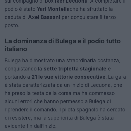
sul compagno di box
Iker Lecuona
. A completare il
podio è stato
Yari Montella
che ha sfruttato la
caduta di
Axel Bassani
per conquistare il terzo
posto.
La dominanza di Bulega e il podio tutto
italiano
Bulega ha dimostrato una straordinaria costanza,
conquistando la
sette tripletta stagionale
e
portando a
21 le sue vittorie consecutive
. La gara
è stata caratterizzata da un inizio di Lecuona, che
ha preso la testa della corsa ma ha commesso
alcuni errori che hanno permesso a Bulega di
riprendere il comando. Il pilota spagnolo ha cercato
di resistere, ma la superiorità di Bulega è stata
evidente fin dall’inizio.