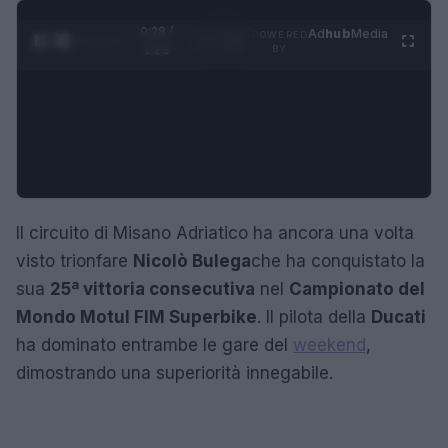
0:29 /
Ad
hub
Media
POWERED
1
/
4
1:23
BY
Il circuito di Misano Adriatico ha ancora una volta
visto trionfare
Nicolò Bulega
che ha conquistato la
sua
25ª vittoria consecutiva
nel
Campionato del
Mondo Motul FIM Superbike
. Il pilota della
Ducati
ha dominato entrambe le gare del
weekend
,
dimostrando una superiorità innegabile.