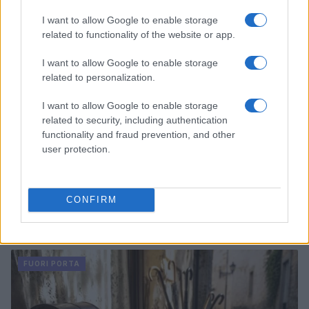
FUORI PORTA
I want to allow Google to enable storage
related to functionality of the website or app.
I want to allow Google to enable storage
related to personalization.
I want to allow Google to enable storage
related to security, including authentication
functionality and fraud prevention, and other
user protection.
CONFIRM
Dalla gloria di Coppi al declino attuale: l’allarme per il
ciclismo italiano
Beatrice Beretta · 4 Ago 2026
FUORI PORTA