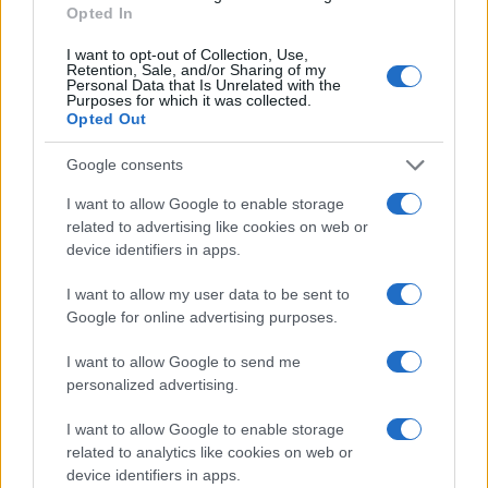
Opted In
Continua a leggere
I want to opt-out of Collection, Use,
Retention, Sale, and/or Sharing of my
Personal Data that Is Unrelated with the
Purposes for which it was collected.
FUORI PORTA
Opted Out
Google consents
I want to allow Google to enable storage
related to advertising like cookies on web or
device identifiers in apps.
I want to allow my user data to be sent to
Google for online advertising purposes.
I want to allow Google to send me
personalized advertising.
Odissea e Spider-Man: i film che hanno rivoluzionato
I want to allow Google to enable storage
l’estate al cinema
related to analytics like cookies on web or
Alessandro Tassinari · 5 Ago 2026
device identifiers in apps.