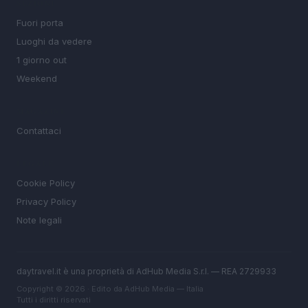
SEZIONI
Fuori porta
Luoghi da vedere
1 giorno out
Weekend
MAGAZINE
Contattaci
LEGALE
Cookie Policy
Privacy Policy
Note legali
daytravel.it è una proprietà di AdHub Media S.r.l. — REA 2729933
Copyright © 2026 · Edito da AdHub Media — Italia
Tutti i diritti riservati