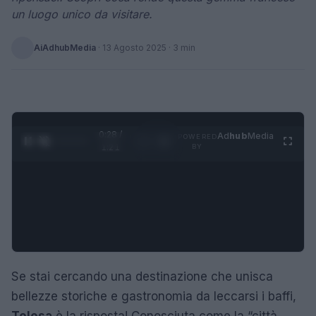
un luogo unico da visitare.
AiAdhubMedia
·
13 Agosto 2025
· 3 min
0:28 /
Ad
hub
Media
POWERED
1
/
4
1:21
BY
Se stai cercando una destinazione che unisca
bellezze storiche e gastronomia da leccarsi i baffi,