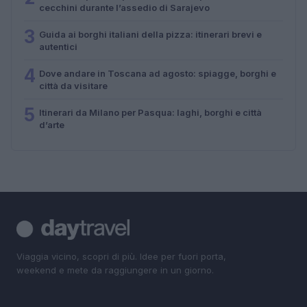
cecchini durante l’assedio di Sarajevo
3
Guida ai borghi italiani della pizza: itinerari brevi e
autentici
4
Dove andare in Toscana ad agosto: spiagge, borghi e
città da visitare
5
Itinerari da Milano per Pasqua: laghi, borghi e città
d’arte
Viaggia vicino, scopri di più. Idee per fuori porta,
weekend e mete da raggiungere in un giorno.