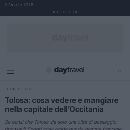
Salta al contenuto
8 Agosto 2026
8 Agosto 2026
⌕
×
⌕
FUORI PORTA
Cerca
Tolosa: cosa vedere e mangiare
nella capitale dell’Occitania
Se pensi che Tolosa sia solo una città di passaggio,
ripensaci! Scopri cosa rende questa gemma francese